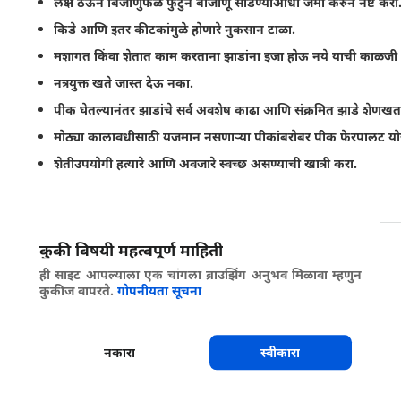
लक्ष ठेऊन बिजाणुफळे फुटुन बीजाणू सोडण्याआधी जमा करुन नष्ट करा
किडे आणि इतर कीटकांमुळे होणारे नुकसान टाळा.
मशागत किंवा शेतात काम करताना झाडांना इजा होऊ नये याची काळजी घ
नत्रयुक्त खते जास्त देऊ नका.
पीक घेतल्यानंतर झाडांचे सर्व अवशेष काढा आणि संक्रमित झाडे शेणखत
मोठ्या कालावधीसाठी यजमान नसणार्‍या पीकांबरोबर पीक फेरपालट य
शेतीउपयोगी हत्यारे आणि अवजारे स्वच्छ असण्याची खात्री करा.
पीक घेतल्यानंतर खोल नांगरुन झाडांचे अवशेष गाडुन टाका.
कुकी विषयी महत्वपूर्ण माहिती
सामायिक करा
ही साइट आपल्याला एक चांगला ब्राउझिंग अनुभव मिळावा म्हणुन
कुकीज वापरते.
गोपनीयता सूचना
नकारा
स्वीकारा