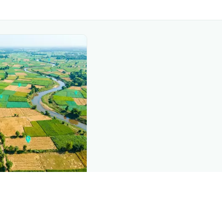
nd this page
mic data that powers