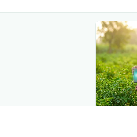
DEMAND CREATIO
Reach farmers
Put your product
moment they d