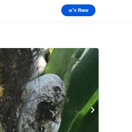
अॅप मिळवा