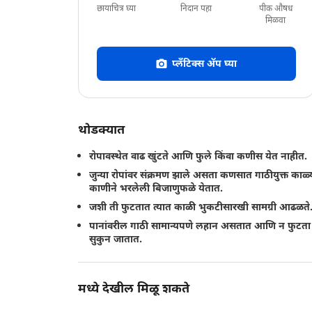
छायाचित्र घ्या
निदान पहा
पीक औषध
मिळवा
प्लँटिक्स अ‍ॅप घ्या
थोडक्यात
रोपावस्थेत वाढ खुंटते आणि फुले किंवा कणीस येत नाहीत.
जुन्या रोपांवर संक्रमण झाले असता कणसात गाठीयुक्त काळ्
काणीने भरलेली बिजाणुफळे येतात.
जशी ती फुटतात त्यात काळी भुकटीसारखी सामग्री आढळते
पानांवरील गाठी सामान्यपणे लहान असतात आणि न फुटता
सुकुन जातात.
मध्ये देखील मिळू शकते