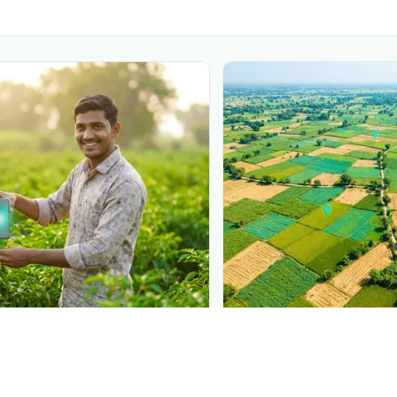
N
PLANTIX INTELLIGENCE
 at diagnosis
The intelligence behi
 in front of farmers the
Explore the live agrono
iagnose
मक्का पिकावरील काणी
—
Plantix disease pages.