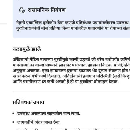
रासायनिक नियंत्रण
नेहमी एकात्मिक दृष्टीकोन ठेवा म्हणजे प्रतिबंधक उपायांबरोबरच उपलब
बुरशीनाशकांची बीज प्रक्रिया किंवा पानांवरील फवारणीने या रोगाच्या संक
कशामुळे झाले
उस्टिलागो मेडिस नावाच्या बुरशीमुळे काणी उद्भवते जी बरेच वर्षांपर्यंत
पावसाच्या उडणार्‍या पाण्याने झाडावर पसरतात. झाडांना किटक, प्राणी, श
अनुकूल असतात. एका झाडावरुन दुसर्‍या झाडावर थेट दुय्यम संक्रमण होत ना
खास करुन गंभीरपणे दिसतात. अतिटोकाची हवामान परिस्थिती (जसे कि दुष्का
आणि परागीकरण दर कमी असतो हे ही या बुरशीला प्रोत्साहन देतात.
प्रतिबंधक उपाय
उपलब्ध असल्यास सहनशील वाण लावा.
लागवडीचे अंतर जास्त ठेवा.