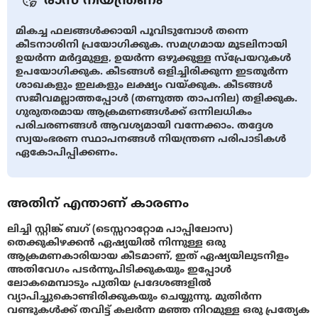
മികച്ച ഫലങ്ങൾക്കായി പൂവിടുമ്പോൾ തന്നെ
കീടനാശിനി പ്രയോഗിക്കുക. സമഗ്രമായ മൂടലിനായി
ഉയർന്ന മർദ്ദമുള്ള, ഉയർന്ന ഒഴുക്കുള്ള സ്പ്രേയറുകൾ
ഉപയോഗിക്കുക. കീടങ്ങൾ ഒളിച്ചിരിക്കുന്ന ഇടതൂർന്ന
ശാഖകളും ഇലകളും ലക്ഷ്യം വയ്ക്കുക. കീടങ്ങൾ
സജീവമല്ലാത്തപ്പോൾ (തണുത്ത താപനില) തളിക്കുക.
ഗുരുതരമായ ആക്രമണങ്ങൾക്ക് ഒന്നിലധികം
പരിചരണങ്ങൾ ആവശ്യമായി വന്നേക്കാം. തദ്ദേശ
സ്വയംഭരണ സ്ഥാപനങ്ങൾ നിയന്ത്രണ പരിപാടികൾ
ഏകോപിപ്പിക്കണം.
അതിന് എന്താണ് കാരണം
ലിച്ചി സ്റ്റിങ്ക് ബഗ് (ടെസ്സറാറ്റോമ പാപ്പിലോസ)
തെക്കുകിഴക്കൻ ഏഷ്യയിൽ നിന്നുള്ള ഒരു
ആക്രമണകാരിയായ കീടമാണ്, ഇത് ഏഷ്യയിലുടനീളം
അതിവേഗം പടർന്നുപിടിക്കുകയും ഇപ്പോൾ
ലോകമെമ്പാടും പുതിയ പ്രദേശങ്ങളിൽ
വ്യാപിച്ചുകൊണ്ടിരിക്കുകയും ചെയ്യുന്നു. മുതിർന്ന
വണ്ടുകൾക്ക് തവിട്ട് കലർന്ന മഞ്ഞ നിറമുള്ള ഒരു പ്രത്യേക