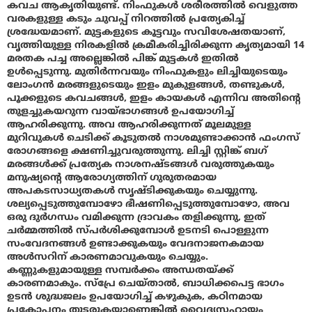
കവച ആകൃതിയുണ്ട്. നിംഫുകൾ ശരീരത്തിൽ വെളുത്ത
വരകളുള്ള കടും ചുവപ്പ് നിറത്തിൽ പ്രത്യേകിച്ച്
ശ്രദ്ധേയമാണ്. മുട്ടകളുടെ കൂട്ടവും സവിശേഷതയാണ്,
വൃത്തിയുള്ള നിരകളിൽ ക്രമീകരിച്ചിരിക്കുന്ന കൃത്യമായി 14
മരതക പച്ച അല്ലെങ്കിൽ പിങ്ക് മുട്ടകൾ ഇതിൽ
ഉൾപ്പെടുന്നു. മുതിർന്നവയും നിംഫുകളും ലിച്ചിയുടെയും
ലോംഗൻ മരങ്ങളുടെയും ഇളം മുകുളങ്ങൾ, തണ്ടുകൾ,
പൂക്കളുടെ കവചങ്ങൾ, ഇളം കായകൾ എന്നിവ അതിന്റെ
തുളച്ചുകയറുന്ന വായ്‌ഭാഗങ്ങൾ ഉപയോഗിച്ച്
ആഹരിക്കുന്നു. അവ ആഹരിക്കുന്നത് മൂലമുള്ള
മുറിവുകൾ ചെടിക്ക് കൂടുതൽ നാശമുണ്ടാക്കാൻ ഫംഗസ്
രോഗങ്ങളെ ക്ഷണിച്ചുവരുത്തുന്നു. ലിച്ചി സ്റ്റിങ്ക് ബഗ്
മരങ്ങൾക്ക് പ്രത്യേക നാശനഷ്ടങ്ങൾ വരുത്തുകയും
മനുഷ്യന്റെ ആരോഗ്യത്തിന് ഗുരുതരമായ
അപകടസാധ്യതകൾ സൃഷ്ടിക്കുകയും ചെയ്യുന്നു.
ശല്യപ്പെടുത്തുമ്പോഴോ ഭീഷണിപ്പെടുത്തുമ്പോഴോ, അവ
ഒരു ദുർഗന്ധം വമിക്കുന്ന ദ്രാവകം തളിക്കുന്നു, ഇത്
ചർമ്മത്തിൽ സ്പർശിക്കുമ്പോൾ ഉടനടി പൊള്ളുന്ന
സംവേദനങ്ങൾ ഉണ്ടാക്കുകയും വേദനാജനകമായ
അൾസറിന് കാരണമാവുകയും ചെയ്യും.
കണ്ണുകളുമായുള്ള സമ്പർക്കം അന്ധതയ്ക്ക്
കാരണമാകും. സ്പ്രേ ചെയ്താൽ, ബാധിക്കപെട്ട ഭാഗം
ഉടൻ ശുദ്ധജലം ഉപയോഗിച്ച് കഴുകുക, കഠിനമായ
പ്രകോപനം തുടരുകയാണെങ്കിൽ വൈദ്യസഹായം