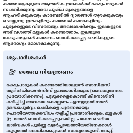
കാബേജുകളുടെ ആന്തരിക ഇലകൾക്ക് കേടുപാടുകൾ
സംഭവിക്കുന്നു. അവ പുഷ്പ മുകുളങ്ങളെ
ആഹരിക്കുകയും കാബേജില്‍ ദ്വാരങ്ങൾ തുരക്കുകയും
ചെയ്യുന്നു. ഇലകളിലും കാബേജ് കായകളിലും
പുഴുക്കളുടെ വിസർജ്ജ്യം അവശേഷിക്കും. ഇലകളുടെ
അടിവശത്ത് മുട്ടകൾ കണ്ടെത്താം. ഇലയുടെ
കേടുപാടുകൾ കാരണം ബാധിക്കപ്പെട്ട ചെടികളുടെ
ആരോഗ്യം മോശമാകുന്നു.
ശുപാർശകൾ
ജൈവ നിയന്ത്രണം
കേടുപാടുകൾ കണ്ടെത്തിയാലുടൻ ബാസിലസ്
തുറിൻ‌ജിയെൻസിസ് ഉപയോഗിക്കുക (വൈകുന്നേരം
പ്രയോഗിക്കണം). പുഴുക്കളെകൊണ്ട് കീടനാശിനി
കഴിപ്പിച്ച് അവയെ കൊല്ലണം എന്നുള്ളതിനാൽ
ശ്രദ്ധാപൂർവ്വം ചെടികളെ പൂർണമായും
പൊതിയത്തക്കവിധം തളിച്ച് പ്രയോഗിക്കുക. മുട്ടകൾ
Bt- യാൽ ബാധിക്കപ്പെടുകയില്ല, പക്ഷേ ചെറിയ
ലാർവകൾ പൂർണ്ണ വളർച്ചയെത്തിയതിനേക്കാൾ
കൂടുതൽ ബാധിക്കപ്പെടാൻ സാധ്യതയുണ്ട്. വേപ്പ്,