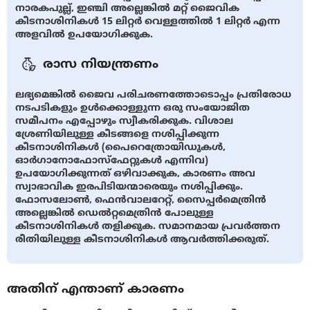
നാരകപുല്ല്, ഇഞ്ചി അല്ലെങ്കിൽ മറ്റ് ജൈവിക
കീടനാശിനികൾ 15 ലിറ്റർ വെള്ളത്തിൽ 1 ലിറ്റർ എന്ന
അളവിൽ ഉപയോഗിക്കുക.
രാസ നിയന്ത്രണം
ലഭ്യമെങ്കിൽ ജൈവ പരിചരണത്തോടൊപ്പം പ്രതിരോധ
നടപടികളും ഉൾക്കൊള്ളുന്ന ഒരു സംയോജിത
സമീപനം എപ്പോഴും സ്വീകരിക്കുക. വിശാല
ശ്രേണിയിലുള്ള കീടങ്ങളെ നശിപ്പിക്കുന്ന
കീടനാശിനികൾ (പൈറെത്രോയിഡുകൾ,
ഓർഗാനോഫോസ്ഫേറ്റുകൾ എന്നിവ)
ഉപയോഗിക്കുന്നത് ഒഴിവാക്കുക, കാരണം അവ
സ്വാഭാവിക ഇരപിടിയന്മാരെയും നശിപ്പിക്കും.
ഫോസലോൺ, ഫെൻ‌വാലറേറ്റ്, സൈപ്പർ‌മെത്രിൻ
അല്ലെങ്കിൽ ഡെൽ‌റ്റമെത്രിൻ പോലുള്ള
കീടനാശിനികൾ തളിക്കുക. സമാനമായ പ്രവർത്തന
രീതിയിലുള്ള കീടനാശിനികൾ ആവർത്തിക്കരുത്.
അതിന് എന്താണ് കാരണം