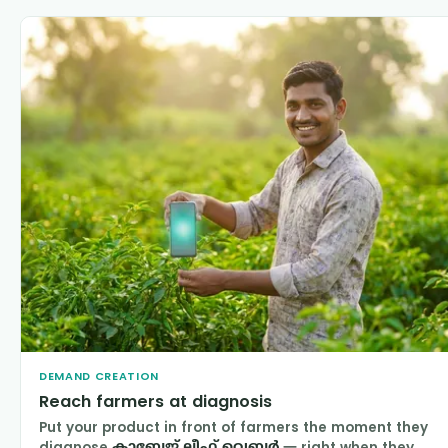
DEMAND CREATION
Reach farmers at diagnosis
Put your product in front of farmers the moment they
diagnose
കാബേജ് ലീഫ് വെബ്ബർ
— right when they