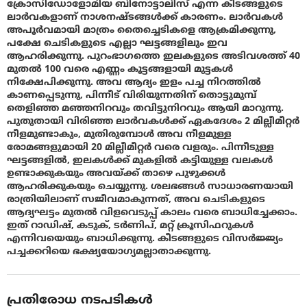
ക്രോസിഡോളോമിയ ബിനോട്ടാലിസ് എന്ന കീടങ്ങളുടെ
ലാർവകളാണ് നാശനഷ്ടങ്ങൾക്ക് കാരണം. ലാർവകൾ
അപൂർവമായി മാത്രം തൈച്ചെടികളെ ആക്രമിക്കുന്നു,
പക്ഷേ ചെടികളുടെ എല്ലാ ഘട്ടങ്ങളിലും ഇവ
ആഹരിക്കുന്നു. പുറംഭാഗത്തെ ഇലകളുടെ അടിവശത്ത് 40
മുതൽ 100 ​​വരെ എണ്ണം കൂട്ടങ്ങളായി മുട്ടകൾ
നിക്ഷേപിക്കുന്നു. അവ ആദ്യം ഇളം പച്ച നിറത്തിൽ
കാണപ്പെടുന്നു, പിന്നീട് വിരിയുന്നതിന് തൊട്ടുമുമ്പ്
തെളിഞ്ഞ മഞ്ഞനിറവും തവിട്ടുനിറവും ആയി മാറുന്നു.
പുതുതായി വിരിഞ്ഞ ലാർവകൾക്ക് ഏകദേശം 2 മില്ലീമീറ്റർ
നീളമുണ്ടാകും, മുതിരുമ്പോൾ അവ നീളമുള്ള
രോമങ്ങളുമായി 20 മില്ലീമീറ്റർ വരെ വളരും. പിന്നീടുള്ള
ഘട്ടങ്ങളിൽ, ഇലകൾക്ക് മുകളിൽ കട്ടിയുള്ള വലകൾ
ഉണ്ടാക്കുകയും അവയ്ക്ക് താഴെ പുഴുക്കൾ
ആഹരിക്കുകയും ചെയ്യുന്നു. ശലഭങ്ങൾ സാധാരണയായി
രാത്രിയിലാണ് സജീവമാകുന്നത്, അവ ചെടികളുടെ
ആദ്യഘട്ടം മുതൽ വിളവെടുപ്പ് കാലം വരെ ബാധിച്ചേക്കാം.
ഇത് റാഡിഷ്, കടുക്, ടര്‍ണിപ്, മറ്റ് ക്രൂസിഫറുകൾ
എന്നിവയെയും ബാധിക്കുന്നു. കീടങ്ങളുടെ വിസർജ്ജ്യം
പച്ചക്കറിയെ ഭക്ഷ്യയോഗ്യമല്ലാതാക്കുന്നു.
പ്രതിരോധ നടപടികൾ