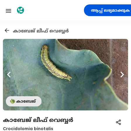
ആപ്പ് ലഭ്യമാക്കുക
കാബേജ് ലീഫ് വെബ്ബർ
കാബേജ്
കാബേജ് ലീഫ് വെബ്ബർ
Crocidolomia binotalis