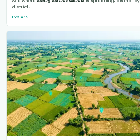
See where
ഷോട്ട് ഹോൾ രോഗം
is spreading, district by
district.
Explore
→