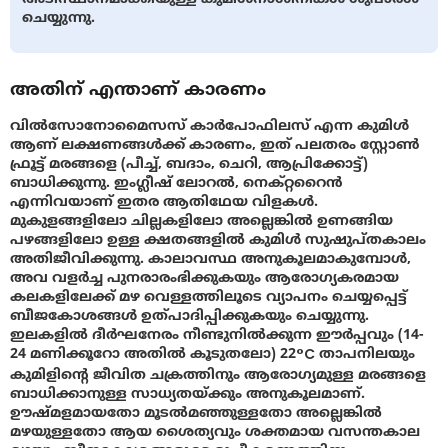
ചെയ്യുന്നു.
അതിന് എന്താണ് കാരണം
വിൽസോനോമൈസസ് കാർപോഫിലസ് എന്ന കുമിൾ
ആണ് ലക്ഷണങ്ങൾക്ക് കാരണം, ഇത് പലതരം സ്റ്റോൺ
ഫ്രൂട്ട് മരങ്ങളെ (പീച്ച്, ബദാം, ചെറി, ആപ്രിക്കോട്ട്)
ബാധിക്കുന്നു. ഇംഗ്ലീഷ് ലോറൽ, നെക്റ്ററൈൻ
എന്നിവയാണ് ഇതര ആതിഥേയ വിളകൾ.
മുകുളങ്ങളിലോ ചില്ലകളിലോ അല്ലെങ്കിൽ ഉണങ്ങിയ
പഴങ്ങളിലോ ഉള്ള ക്ഷതങ്ങളിൽ കുമിൾ സുഷുപ്തകാലം
അതിജീവിക്കുന്നു. കാലാവസ്ഥ അനുകൂലമാകുമ്പോൾ,
അവ വളർച്ച പുനരാരംഭിക്കുകയും ആരോഗ്യകരമായ
കലകളിലേക്ക് മഴ വെള്ളത്തിലൂടെ വ്യാപനം ചെയ്യപ്പെട്ട്
ബീജകോശങ്ങൾ ഉത്പാദിപ്പിക്കുകയും ചെയ്യുന്നു.
ഇലകളിൽ ദീർഘനേരം നീണ്ടുനിൽക്കുന്ന ഈർപ്പവും (14-
24 മണിക്കൂറോ അതിൽ കൂടുതലോ) 22°C താപനിലയും
കുമിളിന്റെ ജീവിത ചക്രത്തിനും ആരോഗ്യമുള്ള മരങ്ങളെ
ബാധിക്കാനുള്ള സാധ്യതയ്ക്കും അനുകൂലമാണ്.
ഊഷ്മളമായതോ മൂടൽമഞ്ഞുള്ളതോ അല്ലെങ്കിൽ
മഴയുള്ളതോ ആയ ശൈത്യവും ശക്തമായ വസന്തകാല