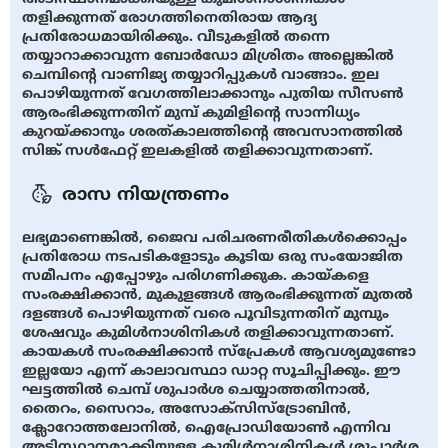
തളിക്കുന്നത് രോഗത്തിനെതിരായ ആദ്യ
പ്രതിരോധമായിരിക്കും. വീടുകളിൽ തന്നെ
തയ്യാറാക്കാവുന്ന ബോർഡോ മിശ്രിതം അല്ലെങ്കിൽ
ചെമ്പിന്റെ വാണിജ്യ തയ്യാറിപ്പുകൾ വാങ്ങാം. ഇല
പൊഴിയുന്നത് വേഗത്തിലാക്കാനും പുതിയ സീസൺ
ആരംഭിക്കുന്നതിന് മുമ്പ് കുമിളിന്റെ സാന്നിധ്യം
കുറയ്ക്കാനും ശരത്കാലത്തിന്റെ അവസാനത്തിൽ
സിങ്ക് സൾഫേറ്റ് ഇലകളിൽ തളിക്കാവുന്നതാണ്.
രാസ നിയന്ത്രണം
ലഭ്യമാണെങ്കിൽ, ജൈവ പരിചരണരീതികൾക്കൊപ്പം
പ്രതിരോധ നടപടികളോടും കൂടിയ ഒരു സംയോജിത
സമീപനം എപ്പോഴും പരിഗണിക്കുക. കായ്കളെ
സംരക്ഷിക്കാൻ, മുകുളങ്ങൾ ആരംഭിക്കുന്നത് മുതൽ
ദളങ്ങൾ പൊഴിയുന്നത് വരെ പൂവിടുന്നതിന് മുമ്പും
ശേഷവും കുമിൾനാശിനികൾ തളിക്കാവുന്നതാണ്.
കായകൾ സംരക്ഷിക്കാൻ സ്പ്രേകൾ ആവശ്യമുണ്ടോ
ഇല്ലയോ എന്ന് കാലാവസ്ഥാ ഡാറ്റ സൂചിപ്പിക്കും. ഈ
ഘട്ടത്തിൽ ചെമ്പ് ശുപാർശ ചെയ്യാത്തതിനാൽ,
തൈറം, സൈറാം, അസോക്സിസ്ട്രോബിൻ,
ക്ലോറോത്തലോനിൽ, ഐപ്രോഡിയോൺ എന്നിവ
അടിസ്ഥാനമാക്കിയുള്ള കുമിൾനാശിനികൾ ശുപാർശ