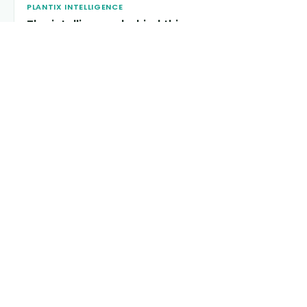
PLANTIX INTELLIGENCE
The intelligence behind this page
Explore the live agronomic data that powers Plantix
disease pages.
Discover
→