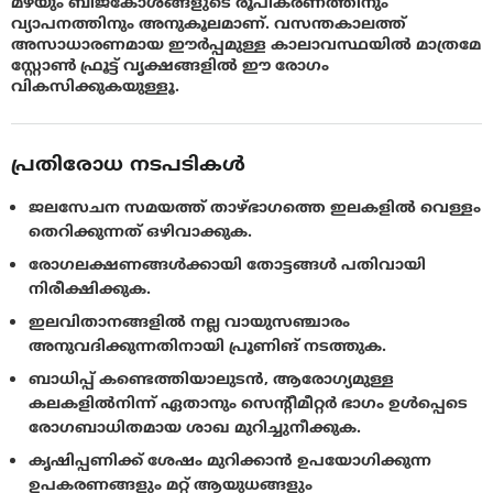
മഴയും ബീജകോശങ്ങളുടെ രൂപീകരണത്തിനും
വ്യാപനത്തിനും അനുകൂലമാണ്. വസന്തകാലത്ത്
അസാധാരണമായ ഈർപ്പമുള്ള കാലാവസ്ഥയിൽ മാത്രമേ
സ്റ്റോണ്‍ ഫ്രൂട്ട് വൃക്ഷങ്ങളിൽ ഈ രോഗം
വികസിക്കുകയുള്ളൂ.
പ്രതിരോധ നടപടികൾ
ജലസേചന സമയത്ത് താഴ്ഭാഗത്തെ ഇലകളിൽ വെള്ളം
തെറിക്കുന്നത് ഒഴിവാക്കുക.
രോഗലക്ഷണങ്ങൾക്കായി തോട്ടങ്ങൾ പതിവായി
നിരീക്ഷിക്കുക.
ഇലവിതാനങ്ങളില്‍ നല്ല വായുസഞ്ചാരം
അനുവദിക്കുന്നതിനായി പ്രൂണിങ് നടത്തുക.
ബാധിപ്പ് കണ്ടെത്തിയാലുടൻ, ആരോഗ്യമുള്ള
കലകളിൽനിന്ന് ഏതാനും സെന്റീമീറ്റർ ഭാഗം ഉൾപ്പെടെ
രോഗബാധിതമായ ശാഖ മുറിച്ചുനീക്കുക.
കൃഷിപ്പണിക്ക് ശേഷം മുറിക്കാൻ ഉപയോഗിക്കുന്ന
ഉപകരണങ്ങളും മറ്റ് ആയുധങ്ങളും