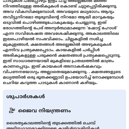
പാടുകൾ പലപ്പോഴും ഇളം പച്ച അല്ലെങ്കിൽ മഞ്ഞ
നിറത്തിലുള്ള അരികുകൾ കൊണ്ട് ചുറ്റപ്പെട്ടിരിക്കുന്നു.
അവ വികസിക്കുമ്പോൾ, അവയുടെ മധ്യഭാഗം ആദ്യം
തവിട്ടുനിറമോ തുരുമ്പിന്റെ നിറമോ ആയി മാറുകയും
ഒടുവിൽ പൊഴിഞ്ഞുപോകുകയും ചെയ്യുന്നു, ഇത്
രോഗത്തിന്റെ പേര് അന്വർത്ഥമാക്കുന്ന 'ഷോട്ട് ഹോൾ'
എന്ന സവിശേഷത അവശേഷിക്കുന്നു. അകാലത്തിലെ
ഇലപൊഴിയൽ സംഭവിക്കാം. ചില്ലകളിൽ നശിച്ച
മുകുളങ്ങൾ, ക്ഷതങ്ങൾ അല്ലെങ്കിൽ അഴുകലുകൾ
എന്നിവ പ്രത്യക്ഷപ്പെടാം. കായകളിൽ പർപ്പിൾ
അരികുകളുള്ള പരുക്കൻ ക്ഷതങ്ങൾ പ്രത്യക്ഷപ്പെടുന്നു,
ഇത് സാധാരണയായി മുകളിലെ പ്രതലത്തിൽ മാത്രം
കാണപ്പെടും. ഇത് കായകൾ അനാകർഷകവും
വിപണനയോഗ്യം അല്ലാതെയുമാക്കുന്നു. . ക്ഷതങ്ങളുടെ
മധ്യത്തിൽ ഒരു ഭൂതക്കണ്ണാടി ഉപയോഗിച്ച് നോക്കുമ്പോൾ
ചെറിയ കറുത്ത പാടുകൾ കാണാൻ കഴിയും.
ശുപാർശകൾ
ജൈവ നിയന്ത്രണം
ശൈത്യകാലത്തിന്റെ തുടക്കത്തിൽ ചെമ്പ്
അടിസ്ഥാനമാക്കിയുള്ള കുമിൾനാശിനികൾ