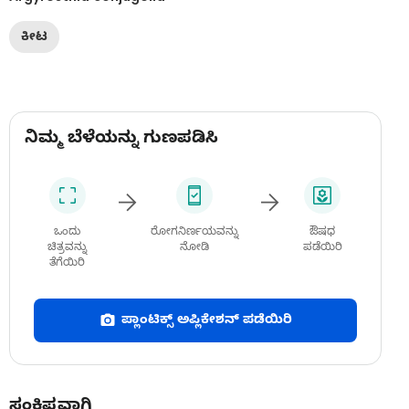
ಕೀಟ
ನಿಮ್ಮ ಬೆಳೆಯನ್ನು ಗುಣಪಡಿಸಿ
ಒಂದು
ರೋಗನಿರ್ಣಯವನ್ನು
ಔಷಧ
ಚಿತ್ರವನ್ನು
ನೋಡಿ
ಪಡೆಯಿರಿ
ತೆಗೆಯಿರಿ
ಪ್ಲಾಂಟಿಕ್ಸ್ ಅಪ್ಲಿಕೇಶನ್ ಪಡೆಯಿರಿ
ಸಂಕ್ಷಿಪ್ತವಾಗಿ