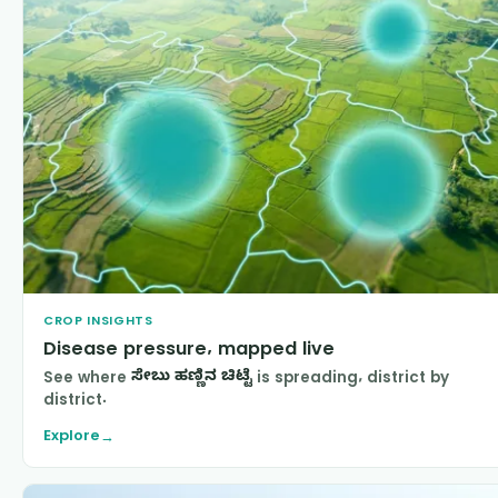
CROP INSIGHTS
Disease pressure, mapped live
See where
ಸೇಬು ಹಣ್ಣಿನ ಚಿಟ್ಟೆ
is spreading, district by
district.
Explore
→