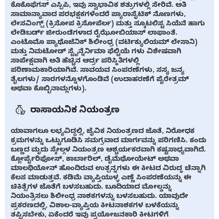
ಕೊಕೊಫೆಗಸ್ ಎಸ್ಪಿಪಿ, ಇವು ಸ್ವಾಭಾವಿಕ ಶತ್ರುಗಳಲ್ಲಿ ಸೇರಿವೆ. ಅತಿ
ಸಾಮಾನ್ಯಾವಾದ ಪರಭಕ್ಷಕಗಳೆಂದರೆ ಪ್ಯಾರಾಸೈಟಿಕ್ ನೊಣಗಳು,
ಲೇಸವಿಂಗ್ಸ್ (ಕ್ರಿಸೋಪ ಕ್ರಿಸೋಪೆರ್ಲ) ಮತ್ತು ಸ್ಕೂಟಲಿಸ್ಟ ಸಿಯೆನೆ ಹಾಗು
ಲೇಡಿಬರ್ಡ್ ಜೀರುಂಡೆಗಳಾದ ರೈಝೋಬಿಯಾಸ್ ಲಾಫಾಂತೆ.
ಎಂಟೊಮೊ ಪ್ಯಾಥೊಜೆನಿಕ್ ಶಿಲೀಂಧ್ರ (ವರ್ಟಿಕ್ಯುಲಿಯಮ್ ಲೇಸಾನಿ)
ಮತ್ತು ನಿಮಟೋಡ್ ಸ್ಟೈನ್ನೆರ್ನಿಮಾ ಫೆಲ್ಟಿಯೆ ಗಳು ವಿಶೇಷವಾಗಿ
ಸಾಪೇಕ್ಷವಾಗಿ ಅತಿ ಹೆಚ್ಚಿನ ಆರ್ದ್ರ ಪರಿಸ್ಥಿತಿಗಳಲ್ಲಿ
ಪರಿಣಾಮಕಾರಿಯಾಗಿವೆ. ಸಾವಯವ ಸಿಂಪರಣೆಗಳು, ಸಸ್ಯ ಜನ್ಯ
ತೈಲಗಳು/ ಸಾರಗಳನ್ನೊಳಗೊಂಡಿವೆ (ಉದಾಹರಣೆಗೆ ಪೈರೇತ್ರಮ್
ಅಥವಾ ಕೊಬ್ಬಿನಾಮ್ಲಗಳು).
ರಾಸಾಯನಿಕ ನಿಯಂತ್ರಣ
ಯಾವಾಗಲೂ ಲಭ್ಯವಿದ್ದಲ್ಲಿ, ಜೈವಿಕ ನಿಯಂತ್ರಣದ ಜೊತೆ, ನಿರೋಧಕ
ಕ್ರಮಗಳನ್ನು ಒಟ್ಟುಗೂಡಿಸಿ ಸಮಗ್ರವಾದ ಮಾರ್ಗವನ್ನು ಪರಿಗಣಿಸಿ. ಕಂದು
ಬಣ್ಣದ ಮೃದು ಸ್ಕೇಲ್ಗಳ ನಿಯಂತ್ರಣ ಆಶ್ಚರ್ಯಕರವಾಗಿ ಕಷ್ಟಸಾಧ್ಯವಾಗಿದೆ.
ಕ್ಲೋರ್ಪೈರಿಫೋಸ್, ಕಾರ್ಬಾರಿಲ್, ಡೈಮೆಥೋಯೇಟ್ ಅಥವಾ
ಮಾಲಥಿಯೋನ್ ಹೊಂದಿರುವ ಉತ್ಪನ್ನಗಳು ಈ ಕೀಟದ ವಿರುದ್ಧ ಚೆನ್ನಾಗಿ
ಕೆಲಸ ಮಾಡುತ್ತವೆ. ಕಡಿಮೆ ವ್ಯಾಪ್ತಿಯುಳ್ಳ ಎಣ್ಣೆ ಸಿಂಪರಣೆಯನ್ನು ಈ
ಚಿಕಿತ್ಸೆಗಳ ಜೊತೆಗೆ ಬಳಸಬಹುದು. ಬೂದಿಯಾದ ಮೋಲ್ಡನ್ನು
ನಿಯಂತ್ರಿಸಲು ಶಿಲೀಂಧ್ರ ನಾಶಕಗಳನ್ನು ಬಳಸಬಹುದು. ಯಾವುದೇ
ಪ್ರಕರಣದಲ್ಲಿ, ವಿಶಾಲ-ವ್ಯಾಪ್ತಿಯ ಕೀಟನಾಶಕಗಳ ಬಳಕೆಯನ್ನು
ತಪ್ಪಿಸಬೇಕು, ಏಕೆಂದರೆ ಇವು ಪ್ರಯೋಜನಕಾರಿ ಕೀಟಗಳಿಗೆ