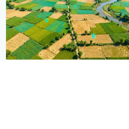
PLANTIX INTELLIGENCE
The intelligence behind this page
Explore the live agronomic data that powers Plantix
disease pages.
Discover
→