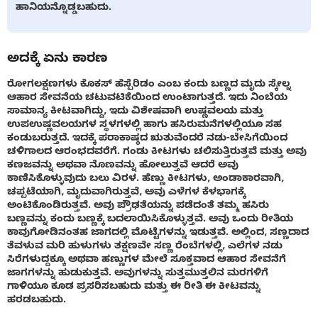
ಹಾನಿಯನ್ನೊಡ್ಡಬಹುದು.
ಅದಕ್ಕೆ ಏನು ಕಾರಣ
ರೋಗಲಕ್ಷಣಗಳು ಕೊಕಸ್ ಹೆಸ್ಪೆರಿಡಂ ಎಂಬ ಕಂದು ಬಣ್ಣದ ಮೃದು ಸ್ಕೇಲ್ನ
ಆಹಾರ ಸೇವನೆಯ ಚಟುವಟಿಕೆಯಿಂದ ಉಂಟಾಗುತ್ತದೆ. ಇದು ನಿಂಬೆಯ
ಸಾಮಾನ್ಯ ಕೀಟವಾಗಿದ್ದು, ಇದು ವಿಶೇಷವಾಗಿ ಉಷ್ಣವಲಯ ಮತ್ತು
ಉಪಉಷ್ಣವಲಯಗಳ ಸ್ಥಳಗಳಲ್ಲಿ ಹಾಗು ಹಸಿರುಮನೆಗಳಲ್ಲಿಯೂ ಸಹ
ಕಂಡುಬರುತ್ತದೆ. ಇದಕ್ಕೆ ಪರಾಕಾಷ್ಠದ ಋತುವೆಂದರೆ ನಡು-ಬೇಸಿಗೆಯಿಂದ
ಚಳಿಗಾಲದ ಆರಂಭದವರೆಗೆ. ಗಂಡು ಕೀಟಗಳು ಚಲಿಸುತ್ತಿರುತ್ತವೆ ಮತ್ತು ಅವು
ಕಣಜವನ್ನು ಅಥವಾ ನೊಣವನ್ನು ಹೋಲುತ್ತವೆ ಆದರೆ ಅವು
ಕಾಣಿಸಿಕೊಳ್ಳುವುದು ಬಲು ವಿರಳ. ಹೆಣ್ಣು ಕೀಟಗಳು, ಅಂಡಾಕಾರವಾಗಿ,
ಚಪ್ಪಟೆಯಾಗಿ, ಮೃದುವಾಗಿರುತ್ತವೆ, ಅವು ಎಳೆಗಳ ಕೆಳಭಾಗಕ್ಕೆ
ಅಂಟಿಕೊಂಡಿರುತ್ತವೆ. ಅವು ಪ್ರೌಢತೆಯನ್ನು ಪಡೆದಂತೆ ತಮ್ಮ ಹಸಿರು
ಬಣ್ಣವನ್ನು ಕಂದು ಬಣ್ಣಕ್ಕೆ ಬದಲಾಯಿಸಿಕೊಳ್ಳುತ್ತವೆ. ಅವು ಒಂದು ರೀತಿಯ
ಕಾವುಗೋಡಿನಂತಹ ಜಾಗದಲ್ಲಿ ಮೊಟ್ಟೆಗಳನ್ನು ಇಡುತ್ತವೆ. ಅಲ್ಲಿಂದ, ಸಣ್ಣದಾದ
ತೆವಳುವ ಮರಿ ಹುಳುಗಳು ತಕ್ಷಣವೇ ಸಣ್ಣ ರೆಂಬೆಗಳಲ್ಲಿ, ಎಲೆಗಳ ನಡು
ಸಿರೆಗಳುದ್ದಕ್ಕೂ ಅಥವಾ ಹಣ್ಣುಗಳ ಮೇಲೆ ಸೂಕ್ತವಾದ ಆಹಾರ ಸೇವನೆಗೆ
ಜಾಗಗಳನ್ನು ಹುಡುಕುತ್ತವೆ. ಅವುಗಳನ್ನು ಸುತ್ತಮುತ್ತಲಿನ ಮರಗಳಿಗೆ
ಗಾಳಿಯೂ ಕೂಡ ಪ್ರಸರಿಸಬಹುದು ಮತ್ತು ಈ ರೀತಿ ಈ ಕೀಟವನ್ನು
ಹರಡಬಹುದು.