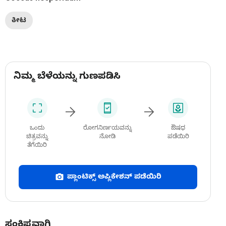
ಕೀಟ
ನಿಮ್ಮ ಬೆಳೆಯನ್ನು ಗುಣಪಡಿಸಿ
ಒಂದು
ರೋಗನಿರ್ಣಯವನ್ನು
ಔಷಧ
ಚಿತ್ರವನ್ನು
ನೋಡಿ
ಪಡೆಯಿರಿ
ತೆಗೆಯಿರಿ
ಪ್ಲಾಂಟಿಕ್ಸ್ ಅಪ್ಲಿಕೇಶನ್ ಪಡೆಯಿರಿ
ಸಂಕ್ಷಿಪ್ತವಾಗಿ