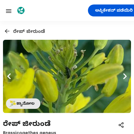
ಅಪ್ಲಿಕೇಶನ್ ಪಡೆಯಿರಿ
ರೇಪ್ ಜೀರುಂಡೆ
ಕ್ಯಾನೋಲ
ರೇಪ್ ಜೀರುಂಡೆ
Brassicogethes aeneus