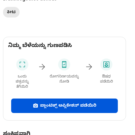
ಕೀಟ
ನಿಮ್ಮ ಬೆಳೆಯನ್ನು ಗುಣಪಡಿಸಿ
ಒಂದು
ರೋಗನಿರ್ಣಯವನ್ನು
ಔಷಧ
ಚಿತ್ರವನ್ನು
ನೋಡಿ
ಪಡೆಯಿರಿ
ತೆಗೆಯಿರಿ
ಪ್ಲಾಂಟಿಕ್ಸ್ ಅಪ್ಲಿಕೇಶನ್ ಪಡೆಯಿರಿ
ಸಂಕ್ಷಿಪ್ತವಾಗಿ