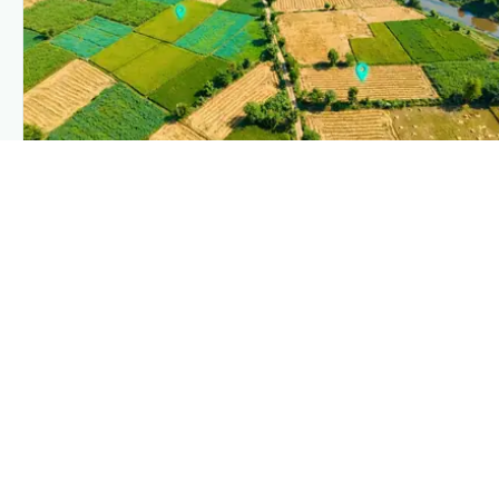
PLANTIX INTELLIGENCE
The intelligence behind this page
Explore the live agronomic data that powers Plantix
disease pages.
Discover
→