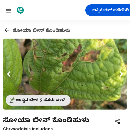
ಅಪ್ಲಿಕೇಶನ್ ಪಡೆಯಿರಿ
ಸೋಯಾ ಬೀನ್ ಕೊಂಡಿಹುಳು
ಉದ್ದಿನ ಬೇಳೆ & ಹೆಸರು ಬೇಳೆ
ಸೋಯಾ ಬೀನ್ ಕೊಂಡಿಹುಳು
Chrysodeixis includens