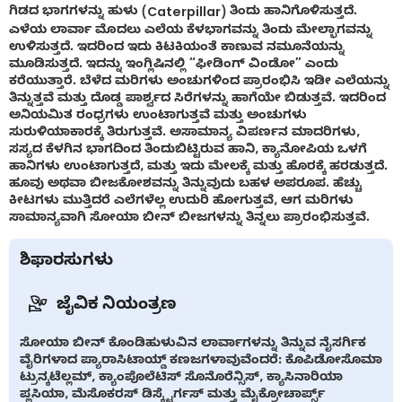
ಗಿಡದ ಭಾಗಗಳನ್ನು ಹುಳು (Caterpillar) ತಿಂದು ಹಾನಿಗೊಳಿಸುತ್ತದೆ.
ಎಳೆಯ ಲಾರ್ವಾ ಮೊದಲು ಎಲೆಯ ಕೆಳಭಾಗವನ್ನು ತಿಂದು ಮೇಲ್ಭಾಗವನ್ನು
ಉಳಿಸುತ್ತದೆ. ಇದರಿಂದ ಇದು ಕಿಟಕಿಯಂತೆ ಕಾಣುವ ನಮೂನೆಯನ್ನು
ಮೂಡಿಸುತ್ತದೆ. ಇದನ್ನು ಇಂಗ್ಲಿಷಿನಲ್ಲಿ “ಫೀಡಿಂಗ್ ವಿಂಡೋ” ಎಂದು
ಕರೆಯುತ್ತಾರೆ. ಬೆಳೆದ ಮರಿಗಳು ಅಂಚುಗಳಿಂದ ಪ್ರಾರಂಭಿಸಿ ಇಡೀ ಎಲೆಯನ್ನು
ತಿನ್ನುತ್ತವೆ ಮತ್ತು ದೊಡ್ಡ ಪಾರ್ಶ್ವದ ಸಿರೆಗಳನ್ನು ಹಾಗೆಯೇ ಬಿಡುತ್ತವೆ. ಇದರಿಂದ
ಅನಿಯಮಿತ ರಂಧ್ರಗಳು ಉಂಟಾಗುತ್ತವೆ ಮತ್ತು ಅಂಚುಗಳು
ಸುರುಳಿಯಾಕಾರಕ್ಕೆ ತಿರುಗುತ್ತವೆ. ಅಸಾಮಾನ್ಯ ವಿಪರ್ಣನ ಮಾದರಿಗಳು,
ಸಸ್ಯದ ಕೆಳಗಿನ ಭಾಗದಿಂದ ತಿಂದುಬಿಟ್ಟಿರುವ ಹಾನಿ, ಕ್ಯಾನೋಪಿಯ ಒಳಗೆ
ಹಾನಿಗಳು ಉಂಟಾಗುತ್ತದೆ, ಮತ್ತು ಇದು ಮೇಲಕ್ಕೆ ಮತ್ತು ಹೊರಕ್ಕೆ ಹರಡುತ್ತದೆ.
ಹೂವು ಅಥವಾ ಬೀಜಕೋಶವನ್ನು ತಿನ್ನುವುದು ಬಹಳ ಅಪರೂಪ. ಹೆಚ್ಚು
ಕೀಟಗಳು ಮುತ್ತಿದರೆ ಎಲೆಗಳೆಲ್ಲ ಉದುರಿ ಹೋಗುತ್ತವೆ, ಆಗ ಮರಿಗಳು
ಸಾಮಾನ್ಯವಾಗಿ ಸೋಯಾ ಬೀನ್ ಬೀಜಗಳನ್ನು ತಿನ್ನಲು ಪ್ರಾರಂಭಿಸುತ್ತವೆ.
ಶಿಫಾರಸುಗಳು
ಜೈವಿಕ ನಿಯಂತ್ರಣ
ಸೋಯಾ ಬೀನ್ ಕೊಂಡಿಹುಳುವಿನ ಲಾರ್ವಾಗಳನ್ನು ತಿನ್ನುವ ನೈಸರ್ಗಿಕ
ವೈರಿಗಳಾದ ಪ್ಯಾರಾಸಿಟಾಯ್ಡ್ ಕಣಜಗಳಾವುವೆಂದರೆ: ಕೊಪಿಡೋಸೊಮಾ
ಟ್ರುನ್ಕಟೆಲ್ಲಮ್, ಕ್ಯಾಂಪೊಲೆಟಿಸ್ ಸೊನೊರೆನ್ಸಿಸ್, ಕ್ಯಾಸಿನಾರಿಯಾ
ಪ್ಲಸಿಯಾ, ಮೆಸೊಕರಸ್ ಡಿಸ್ಕ್ಟೆರ್ಗಸ್ ಮತ್ತು ಮೈಕ್ರೋಚಾರ್ಪ್ಸ್