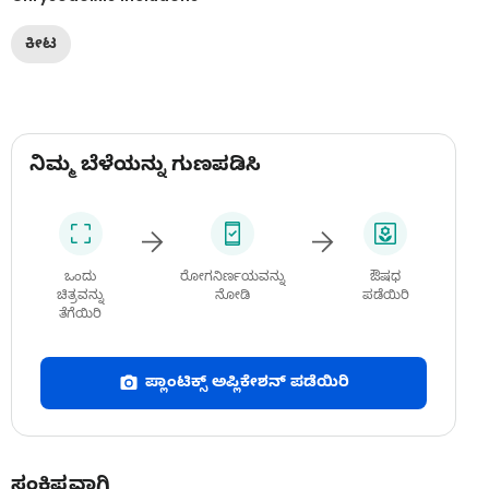
ಕೀಟ
ನಿಮ್ಮ ಬೆಳೆಯನ್ನು ಗುಣಪಡಿಸಿ
ಒಂದು
ರೋಗನಿರ್ಣಯವನ್ನು
ಔಷಧ
ಚಿತ್ರವನ್ನು
ನೋಡಿ
ಪಡೆಯಿರಿ
ತೆಗೆಯಿರಿ
ಪ್ಲಾಂಟಿಕ್ಸ್ ಅಪ್ಲಿಕೇಶನ್ ಪಡೆಯಿರಿ
ಸಂಕ್ಷಿಪ್ತವಾಗಿ