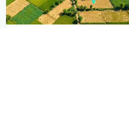
PLANTIX INTELLIGENCE
The intelligence behind this page
Explore the live agronomic data that powers Plantix
disease pages.
Discover
→