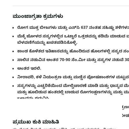
ಮುಂಜಾಗ್ರತಾ ಕ್ರಮಗಳು
ರೋಗ ಮುಕ್ತ ಬೀಜಗಳು ಮತ್ತು ಎಸ್‌ಸಿ 637 ನಂತಹ ಸಹಿಷ್ಣು ತಳಿಗಳನ್
ಮೆಕ್ಕೆ ಜೋಳದ ಸಸ್ಯಗಳಲ್ಲಿನ ಒಟ್ಟಾರೆ ಒತ್ತಡವನ್ನು ಕಡಿಮೆ ಮಾ
ಬೆಳವಣಿಗೆಯನ್ನು ಖಚಿತಪಡಿಸಿಕೊಳ್ಳಿ.
ಕಾಂಡ ಕೊಳೆತದ ಇತಿಹಾಸವನ್ನು ಹೊಂದಿರುವ ಹೊಲಗಳಲ್ಲಿ ಸಸ್ಯದ ಸಂಖ್ಯೆಯ
ಸಾಲಿನ ನಡುವಿನ ಅಂತರ 70-90 ಸೆಂ.ಮೀ ಮತ್ತು ಸಸ್ಯಗಳ ನಡುವೆ 30
ಅಂತರ ಇರಲಿ.
ನೀರಾವರಿ, ಕಳೆ ನಿಯಂತ್ರಣ ಮತ್ತು ಮಣ್ಣಿನ ಪೋಷಕಾಂಶಗಳ ಮಟ್ಟವನ್ನ
ಸಸ್ಯಗಳನ್ನು ಎಚ್ಚರಿಕೆಯಿಂದ ಮೇಲ್ವಿಚಾರಣೆ ಮಾಡಿ ಮತ್ತು ಧಾನ್ಯದ ಮ
ಮತ್ತು ಹೂಬಿಡುವ ಹಂತದಲ್ಲಿ ಬಾಡುವ ರೋಗಲಕ್ಷಣಗಳನ್ನು ಮತ್ತು ಮ
ಬಣ್ಣವನ್ನು ಗಮನಿಸಿ.
ರೋಗಕಾರಕವನ್ನು ಹರಡುವ ಕಾರಣ ಕಾಂಡ ಕೊರಕವನ್ನು ನಿಯಂತ್ರಣದಲ್ಲ
ಸಸ್ಯ ಬೆಳವಣಿಗೆಯ ನಂತರದ ಹಂತಗಳಲ್ಲಿ ಉತ್ತಮ ರಸಗೊಬ್ಬರ ನೀಡುವು
ಪ್ರಮುಖ ಕುಕಿ ಮಾಹಿತಿ
ಸೋಂಕಿತ ಸಸ್ಯಗಳನ್ನು ತೆಗೆದುಹಾಕಿ ಮತ್ತು ಹೂತುಹಾಕಿ.