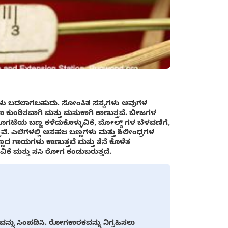
ಷಣಗಳು ಬದಲಾಗಬಹುದು. ಸೋಂಕಿತ ಸಸ್ಯಗಳು ಅವುಗಳ
ಾ ಕುಂಠಿತವಾಗಿ ಮತ್ತು ಮಸುಕಾಗಿ ಕಾಣುತ್ತವೆ. ಬೀಜಗಳ
 ತೊಗಟೆಯ ಬಣ್ಣ ಕಳೆದುಕೊಳ್ಳುವಿಕೆ, ಮೋಲ್ಡ್ ಗಳ ಬೆಳವಣಿಗೆ,
ತವೆ. ಎಲೆಗಳಲ್ಲಿ ಅಸಹಜ ಬಣ್ಣಗಳು ಮತ್ತು ಶಿಲೀಂಧ್ರಗಳ
್ಣದ ಗಾಯಗಳು ಕಾಣುತ್ತವೆ ಮತ್ತು ತೆನೆ ಕೊಳೆತ
ಕೆ ಮತ್ತು ಸಸಿ ರೋಗ ಕಂಡುಬರುತ್ತದೆ.
ನು ಸಿಂಪಡಿಸಿ. ರೋಗಕಾರಕವನ್ನು ನಿಗ್ರಹಿಸಲು