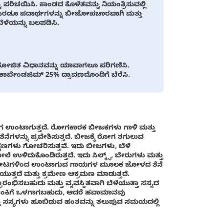
ಪರಿಚಯಿಸಿ. ಕಾಂಡದ ಕೊಳೆತವನ್ನು ನಿಯಂತ್ರಿಸುವಲ್ಲಿ
 ಎರಡೂ ಪದಾರ್ಥಗಳನ್ನು ಬೀಜೋಪಚಾರವಾಗಿ ಮತ್ತು
ೆಳೆಯನ್ನು ಬಲಪಡಿಸಿ.
ವ ಸಂಯೋಜಿತ ವಿಧಾನವನ್ನು ಯಾವಾಗಲೂ ಪರಿಗಣಿಸಿ.
ರ್ಬೆಂಡಜಿಮ್ 25% ದ್ರಾವಣದೊಂದಿಗೆ ಬೆರೆಸಿ.
 ರೋಗ ಉಂಟಾಗುತ್ತದೆ. ರೋಗಕಾರಕ ಬೀಜಕಗಳು ಗಾಳಿ ಮತ್ತು
ಳನ್ನು ಪ್ರವೇಶಿಸುತ್ತದೆ. ಬೀಜಕ್ಕೆ ರೋಗ ತಗುಲುವ
ಣಗಳು ಗೋಚರಿಸುತ್ತವೆ. ಇದು ಬೀಜಗಳು, ಬೆಳೆ
ಳಿದುಕೊಂಡಿರುತ್ತದೆ. ಇದು ಸಿಲ್ಕ್ಸ್, ಬೇರುಗಳು ಮತ್ತು
ಿ ಕೀಟಗಳಿಂದ ಉಂಟಾಗುವ ಗಾಯಗಳ ಮೂಲಕ ಜೋಳದ ತೆನೆ
ಯುತ್ತದೆ ಮತ್ತು ಕ್ರಮೇಣ ಆಕ್ರಮಣ ಮಾಡುತ್ತದೆ.
ಭಿಸಬಹುದು ಮತ್ತು ವ್ಯವಸ್ಥಿತವಾಗಿ ಬೆಳೆಯುತ್ತಾ ಸಸ್ಯದ
ು ಸೋಂಕಿಗೆ ಒಳಗಾಗಬಹುದು, ಆದರೆ ಹವಾಮಾನವು
್ತು ಸಸ್ಯಗಳು ಹೂಬಿಡುವ ಹಂತವನ್ನು ತಲುಪುವ ಸಮಯದಲ್ಲಿ