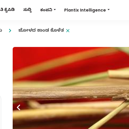
Plantix Intelligence
ಿ ಕೈಪಿಡಿ
ಸುದ್ಧಿ
ಕಂಪನಿ
ು
ಜೋಳದ ಕಾಂಡ ಕೊಳೆತ