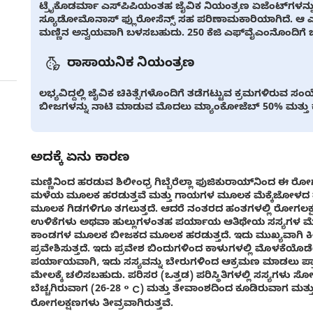
ಟ್ರೈಕೊಡರ್ಮಾ ಎಸ್‌ಪಿಪಿಯಂತಹ ಜೈವಿಕ ನಿಯಂತ್ರಣ ಏಜೆಂಟ್‌ಗಳನ್ನು 
ಸ್ಯೂಡೋಮೊನಾಸ್ ಫ್ಲುರೋಸೆನ್ಸ್ ಸಹ ಪರಿಣಾಮಕಾರಿಯಾಗಿದೆ. ಆ
ಮಣ್ಣಿನ ಅನ್ವಯವಾಗಿ ಬಳಸಬಹುದು. 250 ಕೆಜಿ ಎಫ್‌ವೈಎಂನೊಂದಿಗೆ ಬ
ರಾಸಾಯನಿಕ ನಿಯಂತ್ರಣ
ಲಭ್ಯವಿದ್ದಲ್ಲಿ ಜೈವಿಕ ಚಿಕಿತ್ಸೆಗಳೊಂದಿಗೆ ತಡೆಗಟ್ಟುವ ಕ್ರಮಗಳಿರು
ಬೀಜಗಳನ್ನು ನಾಟಿ ಮಾಡುವ ಮೊದಲು ಮ್ಯಾಂಕೋಜೆಬ್ 50% ಮತ್ತು ಕಾ
ಅದಕ್ಕೆ ಏನು ಕಾರಣ
ಮಣ್ಣಿನಿಂದ ಹರಡುವ ಶಿಲೀಂಧ್ರ ಗಿಬ್ಬೆರೆಲ್ಲಾ ಫುಜಿಕುರಾಯ್‌ನಿಂದ ಈ
ಮಳೆಯ ಮೂಲಕ ಹರಡುತ್ತವೆ ಮತ್ತು ಗಾಯಗಳ ಮೂಲಕ ಮೆಕ್ಕೆಜೋಳದ ತೆನೆಗ
ಮೂಲಕ ಗಿಡಗಳಿಗೂ ತಗಲುತ್ತದೆ. ಆದರೆ ನಂತರದ ಹಂತಗಳಲ್ಲಿ ರೋಗಲಕ್ಷ
ಉಳಿಕೆಗಳು ಅಥವಾ ಹುಲ್ಲುಗಳಂತಹ ಪರ್ಯಾಯ ಆತಿಥೇಯ ಸಸ್ಯಗಳ ಮೇಲೆ ಉ
ಕಾಂಡಗಳ ಮೂಲಕ ಬೀಜಕದ ಮೂಲಕ ಹರಡುತ್ತದೆ. ಇದು ಮುಖ್ಯವಾಗ
ಪ್ರವೇಶಿಸುತ್ತದೆ. ಇದು ಪ್ರವೇಶ ಬಿಂದುಗಳಿಂದ ಕಾಳುಗಳಲ್ಲಿ ಮೊಳಕೆಯೊಡೆ
ಪರ್ಯಾಯವಾಗಿ, ಇದು ಸಸ್ಯವನ್ನು ಬೇರುಗಳಿಂದ ಆಕ್ರಮಣ ಮಾಡಲು ಪ್ರಾರಂ
ಮೇಲಕ್ಕೆ ಚಲಿಸಬಹುದು. ಪರಿಸರ (ಒತ್ತಡ) ಪರಿಸ್ಥಿತಿಗಳಲ್ಲಿ ಸಸ್ಯಗಳ
ಬೆಚ್ಚಗಿರುವಾಗ (26-28 ° C) ಮತ್ತು ತೇವಾಂಶದಿಂದ ಕೂಡಿರುವಾಗ ಮತ
ರೋಗಲಕ್ಷಣಗಳು ತೀವ್ರವಾಗಿರುತ್ತವೆ.