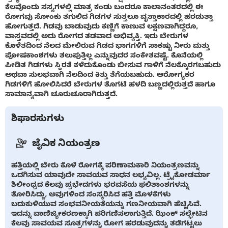
ಕೆಲವೊಂದು ಸಸ್ಯಗಳಲ್ಲಿ ಮಾತ್ರ ಕಂಡು ಬಂದರೂ ಕಾಲಾನಂತರದಲ್ಲಿ ಈ
ರೋಗವು ಸೋಂಕು ತಗುಲಿದ ಗಿಡಗಳ ಸುತ್ತಲೂ ವೃತ್ತಾಕಾರದಲ್ಲಿ ಹರಡುತ್ತಾ
ಹೋಗುತ್ತದೆ. ಗಿಡವು ಬಾಡುವುದು ಕಣ್ಣಿಗೆ ಕಾಣುವ ಲಕ್ಷಣವಾಗಿದ್ದರೂ,
ವಾಸ್ತವದಲ್ಲಿ ಅದು ರೋಗದ ತಡವಾದ ಅಭಿವ್ಯಕ್ತಿ. ಇದು ಬೇರುಗಳ
ಕೊಳೆತದಿಂದ ನೆಲದ ಮೇಲಿರುವ ಗಿಡದ ಭಾಗಗಳಿಗೆ ಸಾಕಷ್ಟು ನೀರು ಮತ್ತು
ಪೋಷಕಾಂಶಗಳು ತಲುಪುತ್ತಿಲ್ಲ ಎನ್ನುವುದರ ಸಂಕೇತವಷ್ಟೆ. ಕೊನೆಯಲ್ಲಿ
ಪೀಡಿತ ಗಿಡಗಳು ಸ್ಥಿರತೆ ಕಳೆದುಕೊಂಡು ಬೀಸುವ ಗಾಳಿಗೆ ನೆಲಕ್ಕೊರಗಬಹುದು
ಅಥವಾ ಸುಲಭವಾಗಿ ನೆಲದಿಂದ ಕಿತ್ತು ತೆಗೆಯಬಹುದು. ಆರೋಗ್ಯಕರ
ಗಿಡಗಳಿಗೆ ಹೋಲಿಸಿದರೆ ಬೇರುಗಳ ತೊಗಟೆ ಹಳದಿ ಬಣ್ಣದಲ್ಲಿರುತ್ತದೆ ಹಾಗೂ
ಸಾಮಾನ್ಯವಾಗಿ ಚೂರುಚೂರಾಗಿರುತ್ತದೆ.
ಶಿಫಾರಸುಗಳು
ಜೈವಿಕ ನಿಯಂತ್ರಣ
ಹತ್ತಿಯಲ್ಲಿ ಬೇರು ಕೊಳೆ ರೋಗಕ್ಕೆ ಪರಿಣಾಮಕಾರಿ ನಿಯಂತ್ರಣವನ್ನು
ಒದಗಿಸುವ ಯಾವುದೇ ಸಾವಯವ ಸಾಧನ ಲಭ್ಯವಿಲ್ಲ. ಟ್ರೈಕೋಡರ್ಮಾ
ಶಿಲೀಂಧ್ರದ ಕೆಲವು ಪ್ರಭೇದಗಳು ಭರವಸೆಯ ಫಲಿತಾಂಶಗಳನ್ನು
ತೋರಿಸಿದ್ದು, ಅವುಗಳಿಂದ ಸಂಸ್ಕರಿಸಿದ ಹತ್ತಿ ಮೊಳಕೆಗಳು
ಬದುಕುಳಿಯುವ ಸಂಭವನೀಯತೆಯನ್ನು ಗಣನೀಯವಾಗಿ ಹೆಚ್ಚಿಸಿವೆ.
ಇದನ್ನು ವಾಣಿಜ್ಯೀಕರಣಕ್ಕಾಗಿ ಪರಿಗಣಿಸಲಾಗುತ್ತಿದೆ. ಝಿಂಕ್ ಸಲ್ಫೇಟಿನ
ಕೆಲವು ಸಾವಯವ ಸೂತ್ರಗಳನ್ನು ರೋಗ ಹರಡುವುದನ್ನು ತಡೆಗಟ್ಟಲು