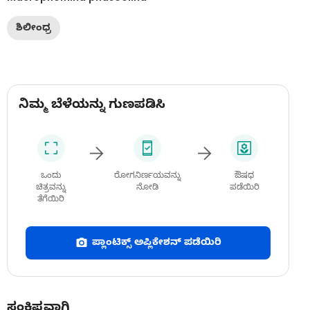
ಶಿಲೀಂಧ್ರ
ನಿಮ್ಮ ಬೆಳೆಯನ್ನು ಗುಣಪಡಿಸಿ
ಒಂದು
ರೋಗನಿರ್ಣಯವನ್ನು
ಔಷಧ
ಚಿತ್ರವನ್ನು
ನೋಡಿ
ಪಡೆಯಿರಿ
ತೆಗೆಯಿರಿ
ಪ್ಲಾಂಟಿಕ್ಸ್ ಅಪ್ಲಿಕೇಶನ್ ಪಡೆಯಿರಿ
ಸಂಕ್ಷಿಪ್ತವಾಗಿ