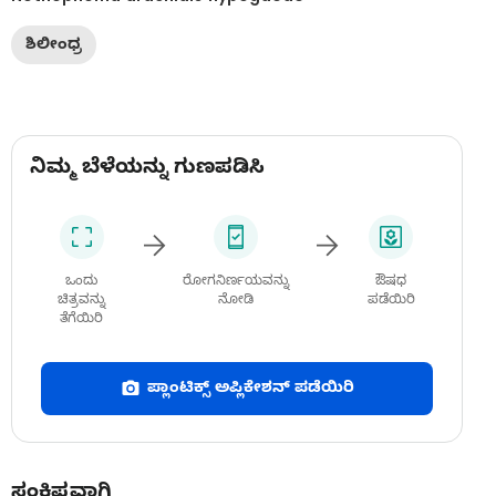
ಶಿಲೀಂಧ್ರ
ನಿಮ್ಮ ಬೆಳೆಯನ್ನು ಗುಣಪಡಿಸಿ
ಒಂದು
ರೋಗನಿರ್ಣಯವನ್ನು
ಔಷಧ
ಚಿತ್ರವನ್ನು
ನೋಡಿ
ಪಡೆಯಿರಿ
ತೆಗೆಯಿರಿ
ಪ್ಲಾಂಟಿಕ್ಸ್ ಅಪ್ಲಿಕೇಶನ್ ಪಡೆಯಿರಿ
ಸಂಕ್ಷಿಪ್ತವಾಗಿ