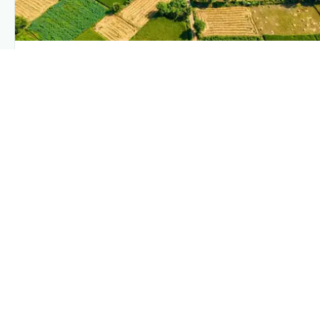
PLANTIX INTELLIGENCE
The intelligence behind this page
Explore the live agronomic data that powers Plantix disease
pages.
Discover
→