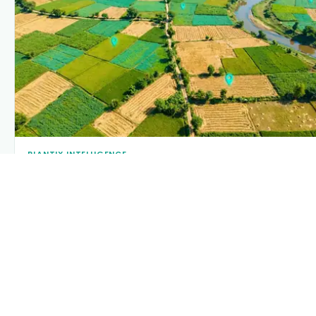
PLANTIX INTELLIGENCE
The intelligence behind this page
Explore the live agronomic data that powers Plantix disease
pages.
Discover
→