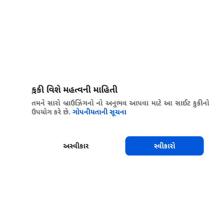
કુકી વિશે મહત્વની માહિતી
તમને સારો બ્રાઉઝિંગનો નો અનુભવ આપવા માટે આ સાઈટ કુકીનો
ઉપયોગ કરે છે.
ગોપનીયતાની સૂચના
અસ્વીકાર
સ્વીકારો