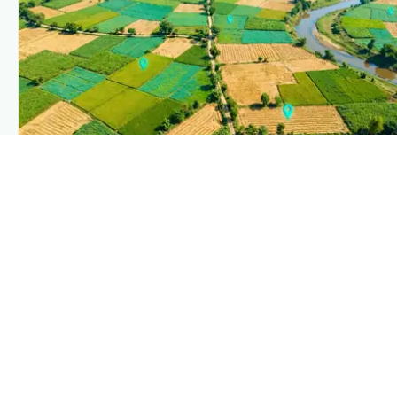
PLANTIX INTELLIGENCE
The intelligence behind this page
Explore the live agronomic data that powers Plantix
disease pages.
Discover
→