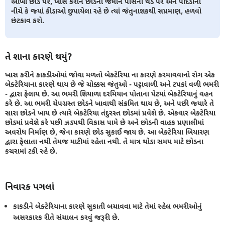
આખા છોડ પર, ખાસ કરીને છોડના જમીન પાસેના થડ પર અને પાંદડાંની
નીચે કે જ્યાં કીડાઓ છુપાયેલા રહે છે ત્યાં જંતુનાશકથી સપ્રમાણ, હળવો
છંટકાવ કરો.
તે શાના કારણે થયું?
ખાસ કરીને કાકડીઓમાં જોવા મળતો બેક્ટેરિયા ના કારણે કરમાવવાનો રોગ એક
બેક્ટેરિયાના કારણે થાય છે જે ચોક્કસ જંતુઓ - પટ્ટાવાળી અને ટપકાં વળી ભમરી
- દ્વારા ફેલાય છે. આ ભમરી શિયાળા દરમિયાન પોતાના પેટમાં બેક્ટેરિયાનું વહન
કરે છે. આ ભમરી ચેપગ્રસ્ત છોડને ખાવાથી સંક્રમિત થાય છે, અને પછી જ્યારે તે
સારા છોડને ખાય છે ત્યારે બેક્ટેરિયા તંદુરસ્ત છોડમાં પ્રવેશે છે. એકવાર બેક્ટેરિયા
છોડમાં પ્રવેશે કરે પછી ઝડપથી વિકાસ પામે છે અને છોડની વાહક પ્રણાલીમાં
અવરોધ નિર્માણ છે, જેના કારણે છોડ સુકાઈ જાય છે. આ બેક્ટેરિયા બિયારણ
દ્વારા ફેલાતા નથી તેમજ માટીમાં રહેતા નથી. તે માત્ર થોડા સમય માટે છોડના
કચરામાં ટકી રહે છે.
નિવારક પગલાં
કાકડીને બેક્ટેરિયાના કારણે સુકાતી બચાવવા માટે તેમાં રહેલ ભમરીઓનું
અસરકારક રીતે સંચાલન કરવું જરૂરી છે.