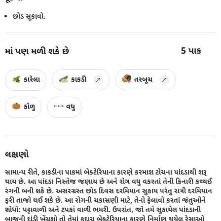
છોડ સૂકાવો.
5
પાક
માં પણ મળી શકે છે
કારેલા
કાકડી
તરબૂચ
કોળુ
વધુ
લક્ષણો
સામાન્ય રીતે, કાકડીના પાકમાં બેક્ટેરિયાના કારણે કરમાશ ટોચના પાંદડાથી શરૂ
થાય છે. આ પાંદડા નિસ્તેજ જણાય છે અને રોગ વધુ વકરતાં તેની કિનારી કથ્થઈ
રંગની બની શકે છે. અસરગ્રસ્ત છોડ દિવસ દરમિયાન સુકાય પરંતુ રાત્રી દરમિયાન
ફરી તાજો થઈ શકે છે. આ રોગની ચકાસણી માટે, તેનો ફેલાવો કરતાં જંતુઓને
શોધો: પટ્ટાવાળી અને ટપકાં વાળી ભમરી. ઉપરાંત, જો તમે સુકાયેલ પાંદડાની
બાજુની દાંડી ખેંચશો તો તેમાં કદાચ બેક્ટેરિયાના કારણે નિર્માણ થયેલ રેસાઓ