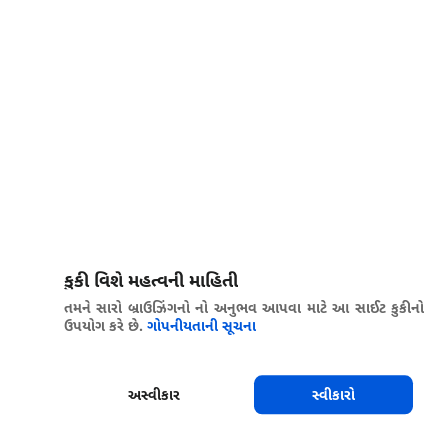
કુકી વિશે મહત્વની માહિતી
તમને સારો બ્રાઉઝિંગનો નો અનુભવ આપવા માટે આ સાઈટ કુકીનો
ઉપયોગ કરે છે.
ગોપનીયતાની સૂચના
અસ્વીકાર
સ્વીકારો