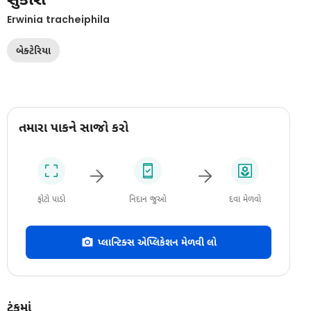
Erwinia tracheiphila
બેક્ટેરિયા
તમારા પાકને સાજો કરો
ફોટો પાડો
નિદાન જુઓ
દવા મેળવો
પ્લાન્ટિક્સ એપ્લિકેશન મેળવી લો
ટૂંકમાં