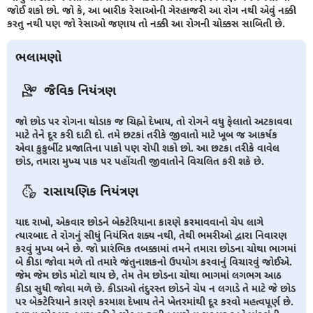
જોઈ શકો છો. જો કે, આ બારીક રેસાઓની ગેરહાજરી આ રોગ નથી એવું નક્કી
કરતુ નથી પણ જો રેસાઓ જણાય તો નક્કી આ રોગની ચોક્કસ સાબિતી છે.
ભલામણો
જૈવિક નિયંત્રણ
જો છોડ પર રોગના થોડાક જ ચિહ્નો દેખાય, તો રોગને વધુ ફેલાતો અટકાવવા
માટે તેને દૂર કરી દાટી દો. તમે છટકાં તરીકે જીવાતો માટે ખૂબ જ આકર્ષક
એવા કુકુર્બીટ પ્રજાતિના પાકો પણ રોપી શકો છો. આ છટકા તરીકે વાવેલ
છોડ, તમારા મુખ્ય પાક પર પહોંચતી જીવાતોને વિચલિત કરી શકે છે.
રાસાયણિક નિયંત્રણ
યાદ રાખો, એકવાર છોડને બેક્ટેરિયાના કારણે કરમાવવાનો ચેપ લાગે
ત્યારબાદ તે રોગનું સીધું નિયંત્રિત શક્ય નથી, તેથી ભમરીઓ દ્વારા નિવારણ
કરવું મુખ્ય બને છે. જો પ્રારંભિક તબક્કામાં તમને તમારા છોડના ચોથા ભાગમાં
બે કીડા જોવા મળે તો તમારે જંતુનાશકનો ઉપયોગ કરવાનું વિચારવું જોઈએ.
જેમ જેમ છોડ મોટો થાય છે, તેમ તેમ છોડના ચોથા ભાગમાં લગભગ આઠ
કીડા સુધી જોવા મળે છે. કીડાઓ તંદુરસ્ત છોડને ચેપ ન લગાડે તે માટે જે છોડ
પર બેક્ટેરિયાને કારણે કરમાશ દેખાય તેને ખેતરમાંથી દૂર કરવો મહત્વપૂર્ણ છે.