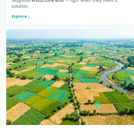
diagnose
Rhizoctone Brun
— right when they need a
solution.
Explore
→