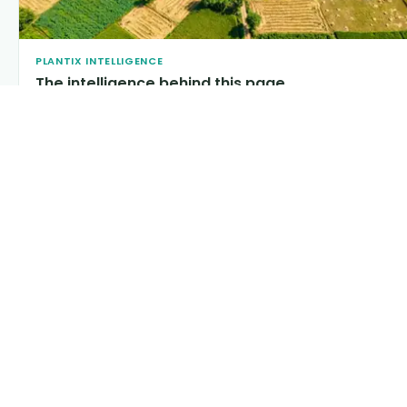
PLANTIX INTELLIGENCE
The intelligence behind this page
Explore the live agronomic data that powers Plantix disease
pages.
Discover
→