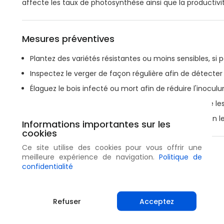
affecte les taux de photosynthèse ainsi que la productivit
Mesures préventives
Plantez des variétés résistantes ou moins sensibles, si p
Inspectez le verger de façon régulière afin de détecte
Élaguez le bois infecté ou mort afin de réduire l'inoculu
Retirez les parties infectées des amandiers ainsi que les 
Les parties retirées être détruites en les brûlant ou en
Informations importantes sur les
cookies
Ce site utilise des cookies pour vous offrir une
Partager
meilleure expérience de navigation.
Politique de
confidentialité
Refuser
Acceptez