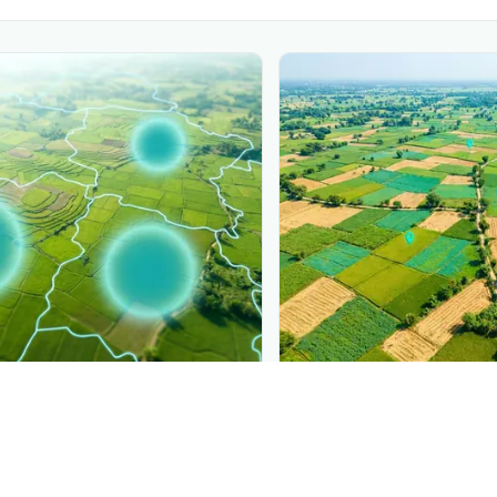
PLANTIX INTELLIGENCE
ure, mapped live
The intelligence behi
ie des Taches Rouges de
Explore the live agronomi
ading, district by district.
Plantix disease pages.