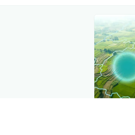
CROP INSIGHTS
Disease press
See where
Malad
l’Amandier
is spre