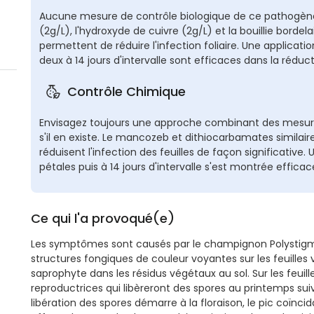
Aucune mesure de contrôle biologique de ce pathogène 
(2g/L), l'hydroxyde de cuivre (2g/L) et la bouillie borde
permettent de réduire l'infection foliaire. Une applicati
deux à 14 jours d'intervalle sont efficaces dans la réduc
Contrôle Chimique
Envisagez toujours une approche combinant des mesures
s'il en existe. Le mancozeb et dithiocarbamates similair
réduisent l'infection des feuilles de façon significative
pétales puis à 14 jours d'intervalle s'est montrée effica
Ce qui l'a provoqué(e)
Les symptômes sont causés par le champignon Polystigm
structures fongiques de couleur voyantes sur les feuilles
saprophyte dans les résidus végétaux au sol. Sur les feui
reproductrices qui libèreront des spores au printemps suiv
libération des spores démarre à la floraison, le pic coïn