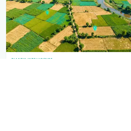
PLANTIX INTELLIGENCE
The intelligence behind this page
Explore the live agronomic data that powers Plantix disease
pages.
Discover
→