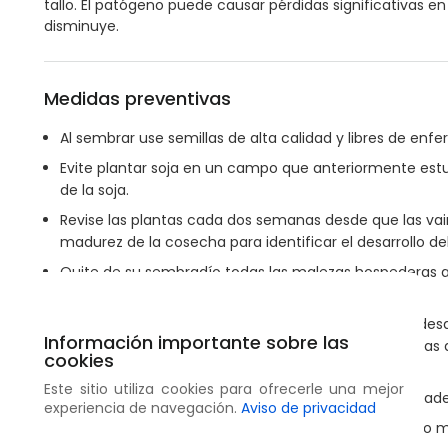
tallo. El patógeno puede causar pérdidas significativas en 
disminuye.
Medidas preventivas
Al sembrar use semillas de alta calidad y libres de enf
Evite plantar soja en un campo que anteriormente es
de la soja.
Revise las plantas cada dos semanas desde que las vai
madurez de la cosecha para identificar el desarrollo de
Quite de su sembradío todas las malezas hospederas al
amaranto.
Al posponer la cosecha se incrementa el riesgo de des
Información importante sobre las
porque es probable que las plantas queden expuestas
cookies
desarrollo de la enfermedad.
Este sitio utiliza cookies para ofrecerle una mejor
Al cosechar oportunamente y realizar una labranza ade
experiencia de navegación.
Aviso de privacidad
Realice rotaciones con cultivos no hospederos como ma