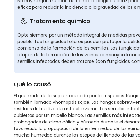
No hay ningún método de control biológico eficaz par
eficaz para reducir la incidencia o la gravedad de los 
Tratamiento químico
Opte siempre por un método integral de medidas preven
posible. Los fungicidas foliares pueden proteger la calida
comienzo de la formación de las semillas. Los fungicidas
etapas de la formación de las vainas disminuyen la incid
semillas infectadas deben tratarse (con fungicidas co
Qué lo causó
El quemado de la soja es causado por las especies fúng
también llamado Phomopsis sojae. Los hongos sobreviven
residuos del cultivo durante el invierno. Las semillas inf
cubiertas por un micelio blanco. Las semillas más infec
prolongados de clima cálido y húmedo durante el desarrol
favorecida la propagación de la enfermedad de las vainas
mucha humedad durante las etapas del llenado de las vai