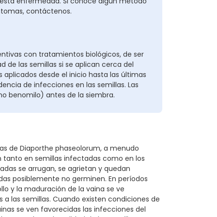
a esta enfermedad. Si conoce algún método
síntomas, contáctenos.
tivas con tratamientos biológicos, de ser
d de las semillas si se aplican cerca del
 aplicados desde el inicio hasta las últimas
encia de infecciones en las semillas. Las
mo benomilo) antes de la siembra.
icas de Diaporthe phaseolorum, a menudo
 tanto en semillas infectadas como en los
ectadas se arrugan, se agrietan y quedan
tadas posiblemente no germinen. En períodos
lo y la maduración de la vaina se ve
 a las semillas. Cuando existen condiciones de
nas se ven favorecidas las infecciones del