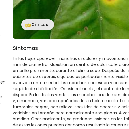
Cítricos
Síntomas
En las hojas aparecen manchas circulares y mayoritaria
mm de diámetro. Muestran un centro de color café claro o
amarillo prominente, durante el clima seco. Después del in
cubiertas de esporas, algo que es particularmente visible 
 en
avanza la enfermedad, las manchas coalescen y causan un
seguida de defoliación. Ocasionalmente, el centro de la
disparo. En las frutas verdes, las manchas pueden ser cir
s,
y, a menudo, van acompañadas de un halo amarillo. Las 
.
tumorales negros, con relieve, seguidos de necrosis y col
variables en tamaño pero normalmente son planas. A vece
hundido. Ocasionalmente, se producen lesiones en los tall
de estas lesiones pueden dar como resultado la muerte r