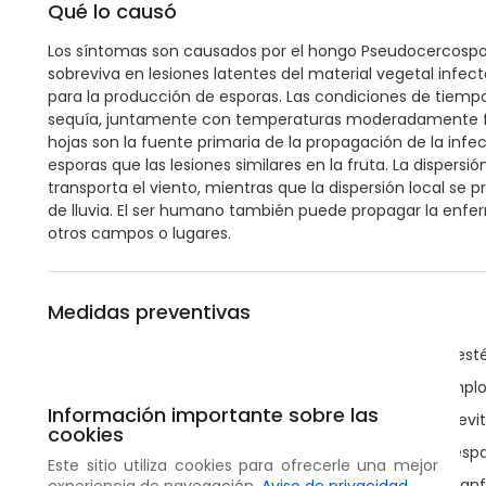
Qué lo causó
Los síntomas son causados por el hongo Pseudocercospor
sobreviva en lesiones latentes del material vegetal infec
para la producción de esporas. Las condiciones de tiem
sequía, juntamente con temperaturas moderadamente frí
hojas son la fuente primaria de la propagación de la inf
esporas que las lesiones similares en la fruta. La dispersi
transporta el viento, mientras que la dispersión local se
de lluvia. El ser humano también puede propagar la enfe
otros campos o lugares.
Medidas preventivas
Plante variedades resistentes o tolerantes, cuando esté
Recoja y destruya las frutas y hojas caídas, por ejemp
Información importante sobre las
Construya rompevientos alrededor del huerto para evi
cookies
Mejore la ventilación en el huerto dejando amplios espa
Este sitio utiliza cookies para ofrecerle una mejor
Pode con regularidad y evite intercalar cultivos con anfi
experiencia de navegación.
Aviso de privacidad