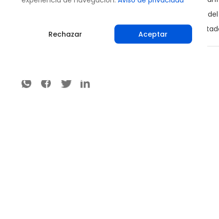
Trate de sincronizar la producción de fruta a través del 
Evite el transporte de plantas, árboles o frutas infect
Rechazar
Aceptar
Compartir