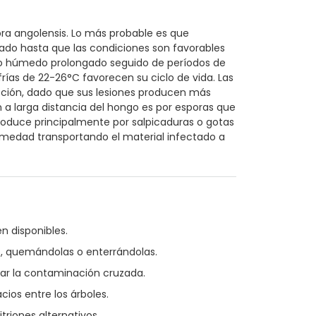
a angolensis. Lo más probable es que
tado hasta que las condiciones son favorables
po húmedo prolongado seguido de períodos de
as de 22-26°C favorecen su ciclo de vida. Las
ección, dado que sus lesiones producen más
ón a larga distancia del hongo es por esporas que
 produce principalmente por salpicaduras o gotas
rmedad transportando el material infectado a
n disponibles.
lo, quemándolas o enterrándolas.
tar la contaminación cruzada.
cios entre los árboles.
triones alternativos.