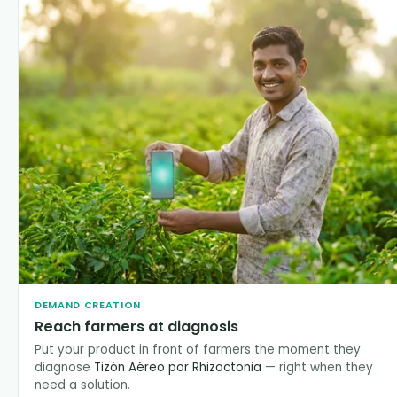
DEMAND CREATION
Reach farmers at diagnosis
Put your product in front of farmers the moment they
diagnose
Tizón Aéreo por Rhizoctonia
— right when they
need a solution.