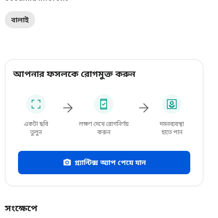
বালাই
আপনার ফসলকে রোগমুক্ত করুন
একটা ছবি
লক্ষণ দেখে রোগনির্ণয়
দমনব্যবস্থা
তুলুন
করুন
হাতে পান
প্ল্যান্টিক্স অ্যাপ পেয়ে যান
সংক্ষেপে