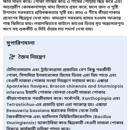
ক্ষতি সাধন করে। পোকা গাছের কাণ্ড ও শীষের গোড়ায় ছিদ্র করে এবং
অভ্যন্তরীণ কোষকলাসমূহ খাদ্য হিসাবে গ্রহন করে, ফলে জল ও পুষ্টি
উপাদান সরবরাহে প্রতিবন্ধকতার সৃষ্টি হয়। কাণ্ড ও শীষে কীড়াপোকার
প্রবেশের ছিদ্রমুখ দেখা যায়। খাদ্যপ্রাণ সরবরাহ ব্যাহত হওয়ায় আক্রান্ত
গাছ ঝিমিয়ে যায়। লম্বালম্বিভাবে কাটলে কাণ্ডের ভিতর মৃত অন্তঃসারশূন্য
অংশ সহ শুককীট ও মিহি গুঁড়ার মত পদার্থ দেখা যায়।
সুপারিশমালা
জৈব নিয়ন্ত্রণ
টেলিনোমায়াস এবং ট্রাইকোগ্রামা প্রজাতির বেশ কিছু পরজীবী
পোকা, সিসামিয়া ইনফারেন্সের ডিমের ভিতর এরা ডিম পাড়ে এবং
বেগুনী মাজরা পোকার সংখ্যা নিয়ন্ত্রণে সহায়তা করে। এছাড়া
Apanteles flavipes, Bracon chinensis and Sturmiopsis
inferens ইত্যাদি পোকার বোলতা বেগুনী মাজরা পোকার
কীড়াপোকাকে পরজীবায়ন করে। সর্বোপরি, Xanthopinpla এবং
Tetrastichus-এর প্রজাতি দ্বারা এরা আক্রান্ত হয়। এছাড়া
Beauveria bassiana ছত্রাকের নির্যাস থেকে তৈরি
জৈবকীটনাশক এবং ব্যাসিলাস থিউরিনজিয়েনসিস (Bacillus
thuringiensis) ব্যাকটেরিয়া কাণ্ড ছিদ্রকারী বেগুনী মাজরা পোকার
বিরুদ্ধে কার্যকারী ভুমিকা পালন করে।