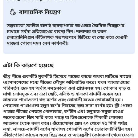
রাসায়নিক নিয়ন্ত্রণ
সম্ভবমতো সমন্বিত বালাই ব্যবস্থাপনার আওতায় জৈবিক নিয়ন্ত্রণের
মাধ্যমে সর্বদা প্রতিরোধের ব্যবস্থা নিন। দানাদার বা তরল
ক্লরান্ত্রানিলিপ্রল কীটনাশক পত্রপল্লপবে ছিটিয়ে বা স্প্রে করে বেগুনী
মাজরা পোকা দমন বেশ কার্যকরী।
এটা কি কারণে হয়েছে
তীব্র শীতে শুককীট মুককীট হিসেবে গাছের কান্ডে অথবা মাটিতে গাছের
ধ্বংসাবশেষের মধ্যে শীতের মৌসুম অতিবাহিত করে। যখন আবহাওয়ার
পরিবর্তন শুরু হয় অর্থাৎ বসন্তকালে এরা প্রাপ্তবয়স্ক হয়। পোকার ঘাড় ও
মাথা লোমযুক্ত এবং এরা ছোট, বলিষ্ঠ ও হালকা বাদামী রঙের হয়।
সামনের পাখাগুলো খড় বর্ণের এবং সোনালী রঙের ডোরাকাটা হয় ।
পেছনের পাখাগুলো হলুদ বর্ণের শিরাসহ স্বচ্ছ সাদা বর্ণের হয়। স্ত্রী পোকা
পাতার শীষের পেছনে গোলাকার, বর্ণহীন এবং হলুদাভ-সবুজ রঙের
অনেকগুলো ডিম সারি করে পাড়ে যা ডিমগুলোকে শিকারী পোকার
আক্রমন থেকে রক্ষা করে। শুঁয়োপোকা প্রায় ২০ থেকে ২৫ মিমি পর্যন্ত
লম্বা, লালচে-বাদামী বর্ণের মাথাসহ গোলাপি বর্ণের ডোরাকাটাবিহীন হয়।
কীড়াপোকা কান্ডের মধ্যে ছিদ্র করে ও অভ্যন্তরীণ কোষকলা খেয়ে ফেলে।