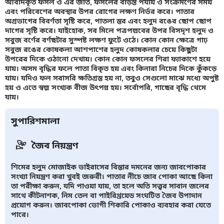
আবাদকৃত ফসল ও এর জাত, ফসলের বাড়ন্ত পর্যায় ও সংক্রমণের সময়
এবং পরিবেশের অবস্থার উপর রোগের লক্ষণ নির্ভর করে। পাতার
অগ্রভাগের বিবর্ণতা সৃষ্টি করে, পাতলা স্তর এবং হলুদ রঙের ছোপ ছোপ
দাগের সৃষ্টি করে। যাইহোক, সব মিলে পত্রপল্লবের উপর বিসদৃশ হলুদ ও
সবুজ বর্ণের বর্ণছটার সুস্পষ্ট লক্ষণ ফুটে ওঠে। কোন কোন ক্ষেত্রে গাঢ়
সবুজ রঙের কোষকলা আশপাশের হলুদ কোষকলার চেয়ে কিছুটা
উপরের দিকে ওঠানো দেখায়। কোন কোন ফসলের শিরা ফ্যাকাশে হয়ে
যায়। অসম বৃদ্ধির ফলে পাতা বিকৃত হয় এবং কিনারা নিচের দিকে কুঁকড়ে
যায়। যদিও ফল সরাসরি ক্ষতিগ্রস্ত হয় না, তবুও সেগুলো মাঝে মধ্যে অপুষ্ট
হয় ও এতে স্বল্প সংখ্যক বীজ উৎপন্ন হয়। সর্বোপরি, গাছের বৃদ্ধি থেমে
যায়।
সুপারিশমালা
জৈব নিয়ন্ত্রণ
শিমের হলুদ মোজাইক ভাইরাসের বিস্তার দমনের জন্য জাবপোকার
সংখ্যা নিয়ন্ত্রণ করা খুবই জরুরী। পাতার নীচে জাব পোকা আছে কিনা
তা পরীক্ষা করুন, যদি পাওয়া যায়, তা হলে অতি সত্ত্বর সাবান জলের
সাথে কীটনাশক, নিম তেল বা পাইরিথ্রয়েড সংঘটিত জৈব উপাদান
প্রয়োগ করুন। জাবপোকা ভোগী শিকারি পোকাও ব্যবহার করা যেতে
পারে।