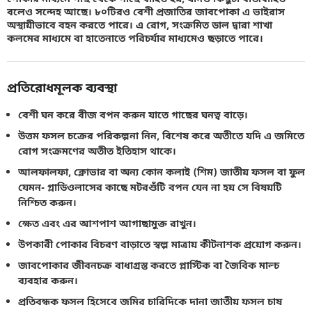
বলেও সন্দেহ আছে। ৮০টিরও বেশী প্রজাতির জাবপোকা এ ভাইরাস
অস্থায়ীভাবে বহন করতে পারে। এ রোগ, সংক্রমিত ডাল দ্বারা শাখা
কলমের মাধ্যমে বা হাতেনাতে পরিচর্যার মাধ্যমেও ছড়াতে পারে।
প্রতিরোধমূলক ব্যবস্থা
বেশী ঘন করে বীজ বপন করুন যাতে গাছের ঘনত্ব বাড়ে।
উত্তম ফসল চক্রের পরিকল্পনা নিন, বিশেষ করে অতীতে যদি এ জমিতে
রোগ সংক্রমণের অতীত ইতিহাস থাকে।
আলফালফা, ক্লোভার বা অন্য কোন কলাই (শিম) জাতীয় ফসল বা ফুল
যেমন- গ্লাডিওলাসের কাছে মটরশুঁটি বপন যেন না হয় সে বিষয়টি
নিশ্চিত করুন।
ক্ষেত এবং এর আশপাশ আগাছামুক্ত রাখুন।
উপকারী পোকার বিচরণ বাড়াতে স্বল্প মাত্রায় কীটনাশক প্রয়োগ করুন।
জাবপোকার জীবনচক্র বাধাগ্রস্ত করতে প্লাস্টিক বা জৈবিক মাল্চ
ব্যবহার করুন।
প্রতিবন্ধক ফসল হিসেবে জমির চারিদিকে দানা জাতীয় ফসল চাষ