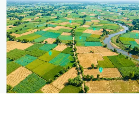
PLANTIX INTELLIGENCE
The intelligence behind this page
Explore the live agronomic data that powers Plantix
disease pages.
Discover
→