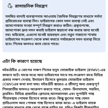
রাসায়নিক নিয়ন্ত্রণ
সমন্বিত বালাই ব্যবস্থাপনার আওতায় জৈবিক নিয়ন্ত্রণের মাধ্যমে সর্বদা
প্রতিরোধের ব্যবস্থা নিন। ভাইরাসের কোন দমন ব্যবস্থা নেই এবং
জাবপোকার সংখ্যা সম্পূর্ণ নিয়ন্ত্রণ করাও কঠিন। প্রকৃতপক্ষে,
জাবপোকা দ্রুত দমন করাই ভাইরাস ছড়ানো বন্ধ করার জন্য যথেষ্ট
নয়। যাইহোক, এগুলো যথেষ্ট ব্যয়বহুল এবং নতুন গজানো শাখায়
ভাইরাসের সংক্রমণ থেকে রক্ষা করতে পর্যায়ক্রমে দমন ব্যবস্থা নিতে
হবে। শিমের ফলনও কমে যেতে পারে।
এটা কি কারণে হয়েছে
মটরশুঁটির এ রোগের লক্ষণ শিমের হলুদ মোজাইক ভাইরাস (BYMV)-এর
কারনে ঘটে। মাঝে মধ্যে অন্য ভাইরাসের সাথে সহ-সংক্রমণ করে বিভিন্ন
প্রকার লক্ষণ দেখায়, উদাহরণ হিসেবে কুমড়ার মোজাইক ভাইরাস
(CMV)এর কথা বলা যায়। মটরশুঁটি ছাড়াও এ জীবাণু অন্য গুরুত্বপূর্ণ
শিমজাতীয় ফসলও আক্রমণ করতে পারে, যেমন- চিনাবাদাম, সয়বিন,
ব্রডবিন। বিভিন্ন প্রজাতির ক্লোভার,আলফালফা এবং লুপাইনি গাছ
শীতাবস্থায় পোষক হিসেবে কাজ করে। কিছু ফুলের গাছ যেমন
গ্লাডিওলাস অন্য পোষক গাছ হিসেবে কাজ করে। এ ভাইরাস বাহক
পোকার মাধ্যমে গাছ থেকে গাছে বাহিত হয়, যদিও কিছুটা বীজবাহিত