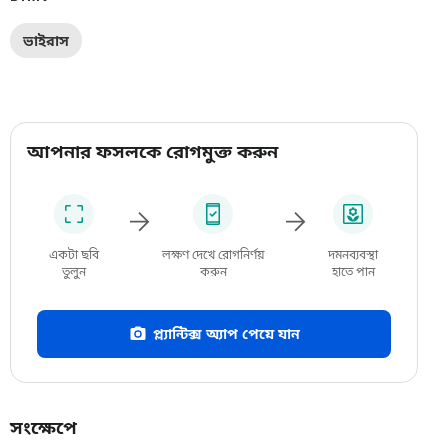
ভাইরাস
আপনার ফসলকে রোগমুক্ত করুন
একটা ছবি
লক্ষণ দেখে রোগনির্ণয়
দমনব্যবস্থা
তুলুন
করুন
হাতে পান
প্ল্যান্টিক্স অ্যাপ পেয়ে যান
সংক্ষেপে