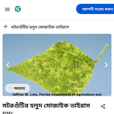
অ্যাপটি সংগ্রহ করুন
মটরশুঁটির হলুদ মোজাইক ভাইরাস
অন্যান্য
মটরশুঁটির হলুদ মোজাইক ভাইরাস
BYMV