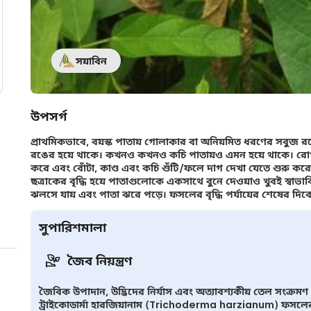
সয়াবিন
উপসর্গ
প্রাথমিকভাবে, বয়স্ক পাতায় গোলাকার বা অনিয়মিত ধরণের সবুজ রঙে
রঙের হয়ে থাকে। কখনও কখনও কচি পাতায়ও এমন হয়ে থাকে। রোগ বৃদ্ধ
করে এবং বোঁটা, কাণ্ড এবং কচি শুঁটি/ফলে দাগ দেখা যেতে শুরু করে
ছত্রাকের বৃদ্ধি হয়ে পাতাগুলোকে একসাথে বুনে দেওয়াও খুবই স্বাভাব
ঝলসে যায় এবং পাতা ঝরে পড়ে। ফসলের বৃদ্ধি পর্যায়ের শেষের দিকে
সুপারিশমালা
জৈব নিয়ন্ত্রণ
জৈবিক উপাদান, উদ্ভিদের নির্যাস এবং অত্যাবশ্যকীয় তেল সংক্রম
ট্রাইকোডার্মা হারজিয়ানাম (Trichoderma harzianum) ফসল