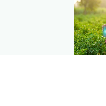
DEMAND CREATIO
Reach farmers
Put your product
moment they d
রোগ
— right whe
Explore
→