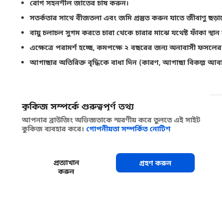
রোগ সহনশীল জাতের চাষ করুন।
সতর্কতার সাথে বীজতলা এবং জমি প্রস্তুত করুন যাতে জীবাণু ছড়া
বায়ু চলাচল সুগম করতে চারা থেকে চারার মাঝে যথেষ্ট ফাঁকা স্থান 
এক্ষেত্রে পরামর্শ হচ্ছে, কমপক্ষে ২ বছরের জন্য অনাবাসী ফসলের 
আগাছার অতিরিক্ত বৃদ্ধিকে বাধা দিন (কারণ, আগাছা বিকল্প আবা
গভীর চাষ দিয়ে মাটিকে অন্যান্য জীবাণু থেকে মুক্ত রাখুন।
কুকিজ সম্পর্কে গুরুত্বপূর্ণ তথ্য
শেয়ার করুন
আপনার ব্রাউজিং অভিজ্ঞতাকে স্মরণীয় করে তুলতে এই সাইট
কুকিজ ব্যবহার করে।
গোপনীয়তা সম্পর্কিত নোটিশ
প্রত্যাখান
গ্রহণ করুন
করুন