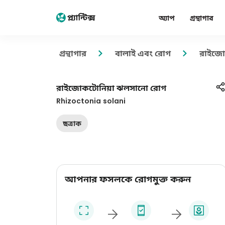
অ্যাপ
গ্রন্থাগার
গ্রন্থাগার
বালাই এবং রোগ
রাইজো
রাইজোকটোনিয়া ঝলসানো রোগ
Rhizoctonia solani
ছত্রাক
আপনার ফসলকে রোগমুক্ত করুন