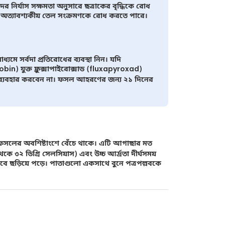
নির্যাস সক্ষমতা অনুসারে ছত্রাকের বৃদ্ধিকে রোধ
মের অত্যাবশ্যকীয় তেল সংক্রমণকে রোধ করতে পারে।
্যমে সর্বদা প্রতিরোধের ব্যবস্থা নিন। যদি
bin) যুক্ত ফ্লুক্সাপাইরোক্সাড (fluxapyroxad)
শক ব্যবহার করবেন না। ফসল আহরণের জন্য ২১ দিনের
ফসলের অবশিষ্টাংশে বেঁচে থাকে। এটি আগাছার মত
 ৩২ ডিগ্রি সেলসিয়াস) এবং উচ্চ আর্দ্রতা দীর্ঘসময়
মকভাবে ছড়িয়ে পড়ে। পাতাগুলো একসাথে বুনে পত্রপল্লবকে