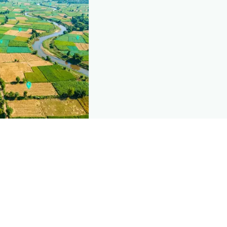
nd this page
mic data that powers