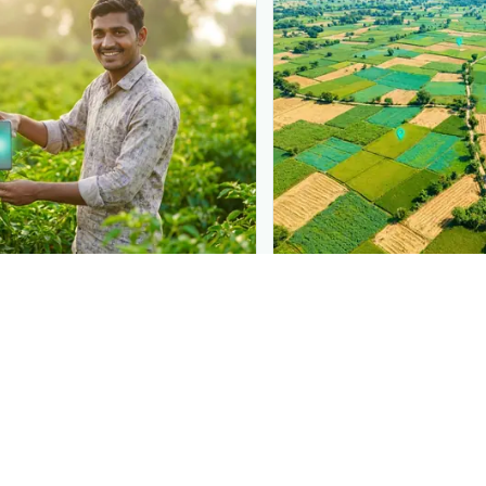
N
PLANTIX INTELLIGENCE
 at diagnosis
The intelligence behi
 in front of farmers the
Explore the live agrono
iagnose
রাইজোকটোনিয়া ঝলসানো
Plantix disease pages.
n they need a solution.
Discover
→