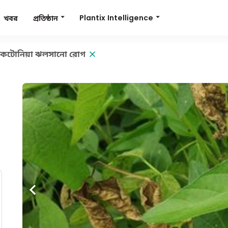
Plantix Intelligence
প্রতিষ্ঠান
খবর
কটোনিয়া ঝলসানো রোগ