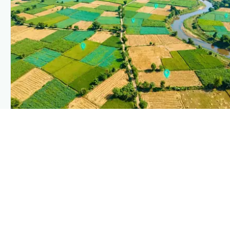
PLANTIX INTELLIGENCE
The intelligence behind this page
Explore the live agronomic data that powers Plantix
disease pages.
Discover
→