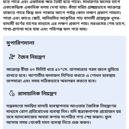
হতে পারে এবং একাধিক ক্ষত তৈরী হতে পারে। সাধারণত ফলের দাগে
এককেন্দ্রিক একাধিক বলয় দেখা যায়। কাঁচা মরিচ প্রচ্ছন্নভাবে আক্রান্ত
থাকতে পারে কিন্তু ফল পাকার আগে পর্যন্ত কোন লক্ষণ প্রকাশ পায়না।
পাতা এবং কাণ্ডে ছোট, অনিয়মিত আকৃতির গাঢ় বাদামী প্রান্তযুক্ত ধূসর-
বাদামী বর্ণের দাগের মাধ্যমে এর লক্ষণ প্রকাশ পায়। মরশুমের শেষ ভাগে,
শাখা-প্রশাখা মরে যায় এবং পরিপক্ক ফল পচে যায়।
সুপারিশমালা
জৈব নিয়ন্ত্রণ
আক্রান্ত বীজ ৩০ মিনিট ধরে ৫২°সে. তাপমাত্রার গরম জলে ডুবিয়ে
রাখতে হবে। আশাতীত ফলাফল নিশ্চিত করতে এ শোধন ব্যবস্থায়
তাপমাত্রা এবং সময় সঠিকভাবে অবলম্বন করতে হবে।
রাসায়নিক নিয়ন্ত্রণ
সম্ভবমতো সমম্বিত বালাই ব্যবস্থাপনার আওতায় জৈবিক নিয়ন্ত্রণের
মাধ্যমে রোগ প্রতিরোধের ব্যবস্থা নিন। যদি ছত্রাকনাশক প্রয়োজন হয়
তবে ম্যানকোজেব অথবা কপার সংগঠিত পণ্য স্প্রে করুন। ফুল
আসার সময় থেকেই দমন ব্যবস্থা নিতে শুরু করুন।