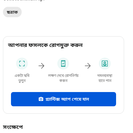
ছত্রাক
আপনার ফসলকে রোগমুক্ত করুন
একটা ছবি
লক্ষণ দেখে রোগনির্ণয়
দমনব্যবস্থা
তুলুন
করুন
হাতে পান
প্ল্যান্টিক্স অ্যাপ পেয়ে যান
সংক্ষেপে