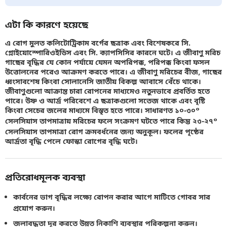
এটা কি কারণে হয়েছে
এ রোগ মুলত কলিটোট্রিকাম বর্গের ছত্রাক এবং বিশেষকরে সি.
গ্লোইয়োস্পোরিওইডিস এবং সি. ক্যাপসিসির কারনে ঘটে। এ জীবাণু মরিচ
গাছের বৃদ্ধির যে কোন পর্যায়ে যেমন অপরিপক্ক, পরিপক্ক কিংবা ফসল
উত্তোলনের পরেও আক্রমণ করতে পারে। এ জীবাণু মরিচের বীজ, গাছের
ধ্বংসাবশেষ কিংবা সোলানেসি জাতীয় বিকল্প আবাসে বেঁচে থাকে।
জীবাণুগুলো আক্রান্ত চারা রোপনের মাধ্যমেও নতুনভাবে প্রবর্তিত হতে
পারে। উষ্ণ ও আর্দ্র পরিবেশে এ ছত্রাকগুলো সতেজ থাকে এবং বৃষ্টি
কিংবা সেচের জলের মাধ্যমে বিস্তৃত হতে পারে। সাধারণত ১০-৩০°
সেলসিয়াস তাপমাত্রায় মরিচের ফলে সংক্রমণ ঘটতে পারে কিন্তু ২৩-২৭°
সেলসিয়াস তাপমাত্রা রোগ ক্রমবর্ধনের জন্য অনুকূল। ফলের পৃষ্ঠের
আর্দ্রতা বৃদ্ধি পেলে ফোস্কা রোগের বৃদ্ধি ঘটে।
প্রতিরোধমূলক ব্যবস্থা
কার্বনের ভাগ বৃদ্ধির লক্ষ্যে রোপন করার আগে মাটিতে গোবর সার
প্রয়োগ করুন।
জলাবদ্ধতা দূর করতে উন্নত নিকাশি ব্যবস্থার পরিকল্পনা করুন।