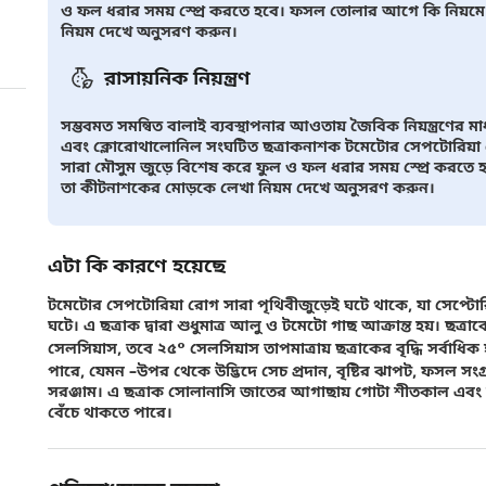
ও ফল ধরার সময় স্প্রে করতে হবে। ফসল তোলার আগে কি নিয়মে
নিয়ম দেখে অনুসরণ করুন।
রাসায়নিক নিয়ন্ত্রণ
সম্ভবমত সমন্বিত বালাই ব্যবস্থাপনার আওতায় জৈবিক নিয়ন্ত্রণের মাধ
এবং ক্লোরোথালোনিল সংঘটিত ছত্রাকনাশক টমেটোর সেপটোরিয়া রোগ 
সারা মৌসুম জুড়ে বিশেষ করে ফুল ও ফল ধরার সময় স্প্রে করতে
তা কীটনাশকের মোড়কে লেখা নিয়ম দেখে অনুসরণ করুন।
এটা কি কারণে হয়েছে
টমেটোর সেপটোরিয়া রোগ সারা পৃথিবীজুড়েই ঘটে থাকে, যা সেপ্ট
ঘটে। এ ছত্রাক দ্বারা শুধুমাত্র আলু ও টমেটো গাছ আক্রান্ত হয়। ছত্র
সেলসিয়াস, তবে ২৫° সেলসিয়াস তাপমাত্রায় ছত্রাকের বৃদ্ধি সর্বাধিক 
পারে, যেমন –উপর থেকে উদ্ভিদে সেচ প্রদান, বৃষ্টির ঝাপট, ফসল সং
সরঞ্জাম। এ ছত্রাক সোলানাসি জাতের আগাছায় গোটা শীতকাল এবং মা
বেঁচে থাকতে পারে।