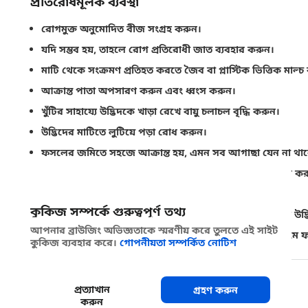
প্রতিরোধমূলক ব্যবস্থা
রোগমুক্ত অনুমোদিত বীজ সংগ্রহ করুন।
যদি সম্ভব হয়, তাহলে রোগ প্রতিরোধী জাত ব্যবহার করুন।
মাটি থেকে সংক্রমণ প্রতিহত করতে জৈব বা প্লাস্টিক ভিত্তিক মাল্চ
আক্রান্ত পাতা অপসারণ করুন এবং ধ্বংস করুন।
খুঁটির সাহায্যে উদ্ভিদকে খাড়া রেখে বায়ু চলাচল বৃদ্ধি করুন।
উদ্ভিদের মাটিতে লুটিয়ে পড়া রোধ করুন।
ফসলের জমিতে সহজে আক্রান্ত হয়, এমন সব আগাছা যেন না থাকে
জল ছিটানোর যন্ত্র বা উপর থেকে সেচ দেওয়ার পদ্ধতি পরিহার কর
চাষের যন্ত্রপাতি ও উপকরণ পরিচ্ছন্ন রাখুন।
কুকিজ সম্পর্কে গুরুত্বপূর্ণ তথ্য
ফসল তোলার সাথে সাথেই জমি গভীরভাবে চাষ করার মাধ্যমে উদ্ভিদ
আপনার ব্রাউজিং অভিজ্ঞতাকে স্মরণীয় করে তুলতে এই সাইট
সোলানাসি জাতের অন্তর্ভুক্ত নয়, এমন অনাবাসী উদ্ভিদের মাধ্যমে 
কুকিজ ব্যবহার করে।
গোপনীয়তা সম্পর্কিত নোটিশ
শেয়ার করুন
প্রত্যাখান
গ্রহণ করুন
করুন