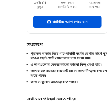
একটা ছবি
লক্ষণ দেখে
দমনব্যবস্থা
তুলুন
রোগনির্ণয় করুন
হাতে পান
প্ল্যান্টিক্স অ্যাপ পেয়ে যান
সংক্ষেপে
পুরাতন পাতার নিচে গাঢ়-বাদামী বর্ণের রেখার সাথে ধূ
রঙের ছোট ছোট গোলাকার দাগ দেখা যায়।
এ দাগগুলোর কেন্দ্রে কালো কালো বিন্দু দেখা যায়।
পাতার রঙ হালকা হলদেটে হয় ও পাতা নিস্তেজ হয়ে শ
ঝড়ে পড়ে।
কাণ্ড ও ফু্লও আক্রান্ত হতে পারে।
এখানেও পাওয়া যেতে পারে