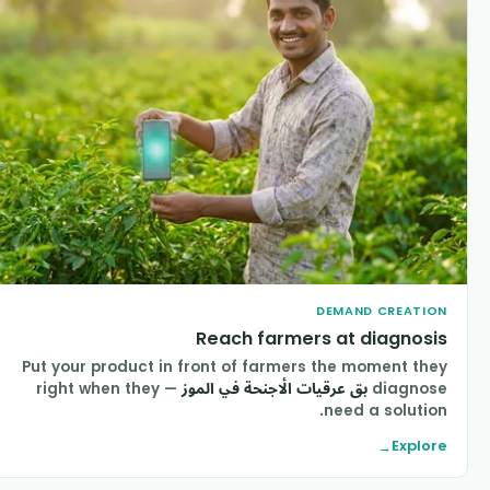
DEMAND CREATIO
Reach farmers at diagnosi
Put your product in front of farmers the moment the
diagnos
بق عرقيات الأجنحة في الموز
— right when they
need a solution
Explor
→