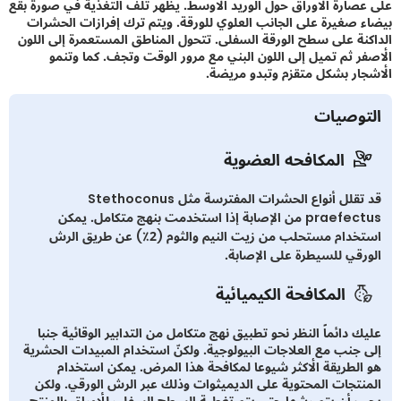
صارة الأوراق حول الوريد الأوسط. يظهر تلف التغذية في صورة بقع
 صغيرة على الجانب العلوي للورقة. ويتم ترك إفرازات الحشرات
نة على سطح الورقة السفلى. تتحول المناطق المستعمرة إلى اللون
ر ثم تميل إلى اللون البني مع مرور الوقت وتجف. كما وتنمو
ار بشكل متقزم وتبدو مريضة.
توصيات
المكافحه العضوية
قد تقلل أنواع الحشرات المفترسة مثل Stethoconus
praefectus من الإصابة إذا استخدمت بنهج متكامل. يمكن
استخدام مستحلب من زيت النيم والثوم (2٪) عن طريق الرش
رقي للسيطرة على الإصابة.
المكافحة الكيميائية
ك دائماً النظر نحو تطبيق نهج متكامل من التدابير الوقائية جنبا
 جنب مع العلاجات البيولوجية. ولكنّ استخدام المبيدات الحشرية
الطريقة الأكثر شيوعا لمكافحة هذا المرض. يمكن استخدام
نتجات المحتوية على الديميثوات وذلك عبر الرش الورقي. ولكن
 أن يتم رشها حتى يتم تغطية السطح السفلي للأوراق بالمنتج.