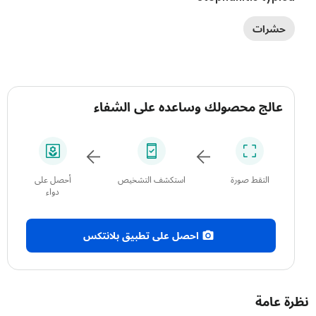
حشرات
عالج محصولك وساعده على الشفاء
التقط صورة
استكشف التشخيص
أحصل على
دواء
احصل على تطبيق بلانتكس
 عامة