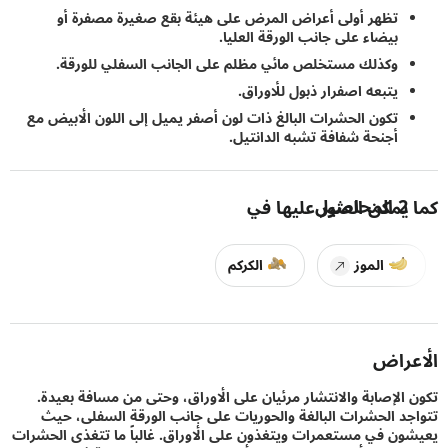
تظهر أولى أعراض المرض على هيئة بقع صغيرة مصفرة أو
بيضاء على جانب الورقة العليا.
وكذلك مستخلص مائي مظلم على الجانب السفلي للورقة.
يتبعه اصفرار ذبول للأوراق.
تكون الحشرات البالغ ذات لون أصفر يميل إلى اللون الأبيض مع
أجنحة شفافة تشبه الدانتيل.
2
المحاصيل
يمكن العثور عليها في
الموز
الكركم
راض
الإصابة والانتشار مرئيان على الأوراق، وحتى من مسافة بعيدة.
د الحشرات البالغة والحوريات على جانب الورقة السفلى، حيث
ن في مستعمرات ويتغذون على الأوراق. غالباً ما تتغذى الحشرات