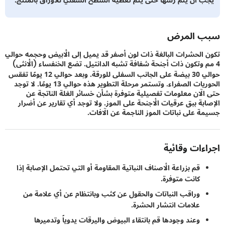
 المرض
الحشرات البالغة ذات لون أصفر قد يميل إلى الأبيض وحجمه حوالي
 وتكون ذات أجنحة شفافة تشبه الدانتيل. تضع الخنفساء (الأنثى)
حوالي 30 بيضة على الجانب السفلى للورقة. وبعد حوالي 12 يومًا تفقس
الحوريات الصفراء. وتستمر مرحلة التطوير هذه حوالي 13 يومًا. لا توجد
لآن معلومات تفصيلية متوفرة بشأن خسائر الغلة الناتجة عن
بة ببق عرقيات الأجنحة على الموز. ولا توجد أي تقارير عن أضرار
 على نباتات الموز الناجمة عن الآفات.
ءات وقائية
قم بزراعة الأصناف النباتية المقاومة أو التي تحتمل الإصابة إذا
كانت متوفرة.
وراقب النباتات والحقول عن كثب وبانتظام عن أي علامة من
علامات انتشار الحشرة.
وعند وجودها قم بانتقاء البيوض واليرقات يدوياً وتدميرها