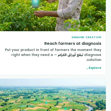
DEMAND CREATIO
Reach farmers at diagnosi
Put your product in front of farmers the moment the
diagnos
تبقع أوراق الكركم
— right when they need a
solution
Explor
→