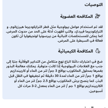
توصيات
المكافحه العضوية
 تم استخدام عوامل بيولوجية مثل فطر الترايكوديرما هيرزيانوم، و
رايكوديرما فيردي، والتي أظهرت أدلة على الحد من حدوث المرض.
 يمكن للمستخلصات النباتية من بيرسونيا لونجيفوليا أن تكون
لة في السيطرة على المرض.
المكافحة الكيميائية
ي اعتبارك دائمًا اتباع نهجٍ متكاملٍ من التدابير الوقائية جنبًا إلى
 مع العلاجات البيولوجية إذا كانت متوفرة. يمكنك معالجة البذور
بغمرها بمحلول المانكوزب بواقع 3 جم/ لتر من الماء أو كاربيندازيم
بواقع 1 جم/ لتر من الماء لمدة 30 دقيقة ثم تجفيفها في الظل قبل
البذر، كما ينصح برش المانكوزب بواقع 2.5 جم/ لتر من الماء أو
الكاربيندازيم بواقع 1 جم / لتر من الماء بمعدل 2-3 مرات كل
وعين.