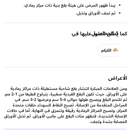
يبدأ ظهور المرض على هيئة بقع بنية ذات مركز رمادي.
ثم تجف الأوراق وتذبل.
1
المحاصيل
يمكن العثور عليها في
الكركم
راض
لعلامات المبكرة انتشار بقع شاحبة مستطيلة ذات مراكز رمادية
على الأوراق. حيث تكون البقع الفردية صغيرة، يتراوح قطرها من 1-2 مم.
ثم تلتحم البقع ويصبح طولها حوالي 4-5 سم وعرضها 2-3 سم. في
حل المتقدمة من الإصابة، تصبح النقاط السوداء حلقات متحدة
ز. وتصبح المراكز الرمادية رقيقة وتتمزق في النهاية. أما في حالات
بة الشديدة، فتظهر مئات البقع على جانبي الأوراق. ثم تذبل الأوراق
بة بشدة وتجف.