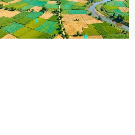
PLANTIX INTELLIGENC
The intelligence behind this pag
Explore the live agronomic data that powers Planti
disease pages
Discove
→