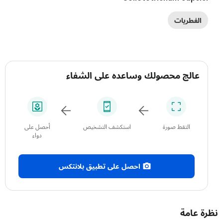
الفطريات
عالج محصولك وساعده على الشفاء
التقط صورة
استكشف التشخيص
أحصل على
دواء
احصل على تطبيق بلانتكس
 عامة