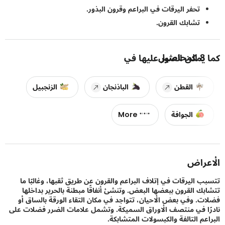
تحفر اليرقات في البراعم وقرون البذور.
تشابك القرون.
8
المحاصيل
يمكن العثور عليها في
القطن
الباذنجان
الزنجبيل
الجوافة
More
راض
 اليرقات في إتلاف البراعم والقرون عن طريق ثقبها، وغالبًا ما
ك القرون ببعضها البعض. وتنشئ أنفاقًا مبطنة بالحرير بداخلها
. وفي بعض الأحيان، تتواجد في مكان التقاء الورقة بالساق أو
ا في منتصف الأوراق السميكة. وتشمل علامات الضرر فضلات على
عم التالفة والكبسولات المتشابكة.