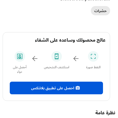
حشرات
عالج محصولك وساعده على الشفاء
التقط صورة
استكشف التشخيص
أحصل على
دواء
احصل على تطبيق بلانتكس
 عامة