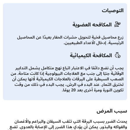
توصيات
المكافحه العضوية
 محاصيل فخية لتحويل حشرات الحفار بعيدًا عن المحاصيل
ئيسية. إدخال الأعداء الطبيعيين.
المكافحة الكيميائية
 أن نضع دائمًا في الاعتبار اتباع نهج متكامل يشمل التدابير
قائية جنبًا إلى جنب مع العلاجات البيولوجية إذا كانت متاحة. من
عب السيطرة على اليرقات بالعلاجات الكيميائية لأنها يمكن أن
رق الثمار. عند البدء في الرش، يجب البدء في ذلك من وقت
 النورة ومرة ​​أخرى بعد 20 يومًا.
 المرض
الضرر بسبب اليرقة التي تثقب السيقان والبراعم والأغصان
اكه والبذور. يمكن أن يؤدي هذا الضرر إلى الإصابة بالعدوى. تضع