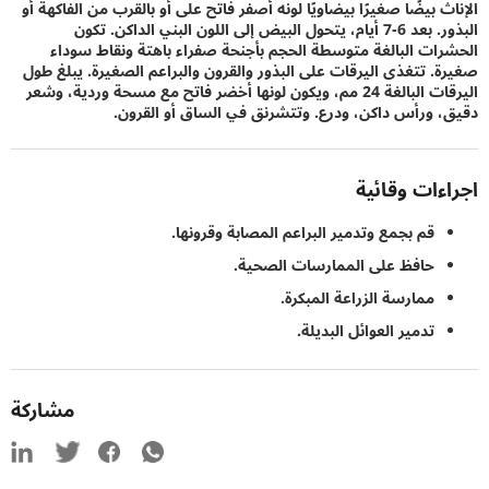
 بيضًا صغيرًا بيضاويًا لونه أصفر فاتح على أو بالقرب من الفاكهة أو
البذور. بعد 6-7 أيام، يتحول البيض إلى اللون البني الداكن. تكون
ات البالغة متوسطة ​​الحجم بأجنحة صفراء باهتة ونقاط سوداء
. تتغذى اليرقات على البذور والقرون والبراعم الصغيرة. يبلغ طول
اليرقات البالغة 24 مم، ويكون لونها أخضر فاتح مع مسحة وردية، وشعر
 ورأس داكن، ودرع. وتتشرنق في الساق أو القرون.
ءات وقائية
قم بجمع وتدمير البراعم المصابة وقرونها.
حافظ على الممارسات الصحية.
ممارسة الزراعة المبكرة.
تدمير العوائل البديلة.
مشاركة