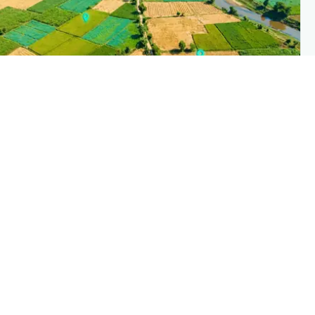
PLANTIX INTELLIGENC
The intelligence behind this pag
Explore the live agronomic data that powers Planti
disease pages
Discove
→