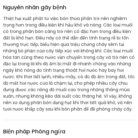
Nguyên nhân gây bệnh
Thiệt hại xuất phát từ việc bón thừa phân trở nên nghiêm
trọng hơn trong điều kiện khí hậu khô và nóng. Các loại muối
có trong phân bón càng trở nên cô đặc hơn trong điều kiện
đất bị khô hạn. Điều này có thể dẫn đến tình trạng rễ bị tổn
thương trực tiếp, biểu hiện qua triệu chứng cháy sém tại
những bộ phận của cây tiếp xúc với không khí. Các loại muối
hòa tan cũng theo nước vận chuyển trong cây và trở nên cô
đặc lại trong lá khi độ ẩm bị mất đi nhanh chóng vào những
ngày khô nóng do tình trạng thoát hơi nước hay bay hơi
nước. Khi thời tiết lạnh, nhiều mây, có đủ độ ẩm trong đất, tốc
độ mất hơi nước của lá chậm lại, cho phép nhiều cây chịu
đựng được các nồng độ muối cao trong những tháng mùa
xuân, nhưng không kéo dài suốt các tháng hè. Vì vậy, không
nên xử dụng phân bón dạng hạt khi thời tiết quá khô, và nên
tưới nước khắp cây sau khi bón phân để đề phòng cháy cây.
Biện pháp Phòng ngừa