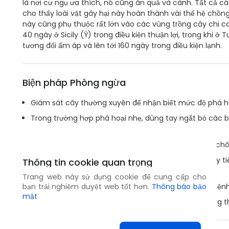
là nơi cư ngụ ưa thích, nó cũng ăn quả và cành. Tất cả các
cho thấy loài vật gây hại này hoàn thành vài thế hệ chồn
này cũng phụ thuộc rất lớn vào các vùng trồng cây chi 
40 ngày ở Sicily (Ý) trong điều kiện thuận lợi, trong khi ở 
tương đối ấm áp và lên tới 160 ngày trong điều kiện lạnh.
Biện pháp Phòng ngừa
Giám sát cây thường xuyên để nhận biết mức độ phá ho
Trong trường hợp phá hoại nhẹ, dùng tay ngắt bỏ các b
quả.
Loại bỏ các bộ phận cây bị nhiễm bệnh và đốt hoặc ch
Cắt tỉa đầy đủ để ngăn chặn nhánh cây giữa các cây tiế
Thông tin cookie quan trọng
giữa tán cây.
Trang web này sử dụng cookie để cung cấp cho
Tránh vận chuyển cây giống có khả năng bị nhiễm bệnh
bạn trải nghiệm duyệt web tốt hơn.
Thông báo bảo
mật
Để bảo vệ thiên địch cư trú trong vườn, tránh sử dụng t