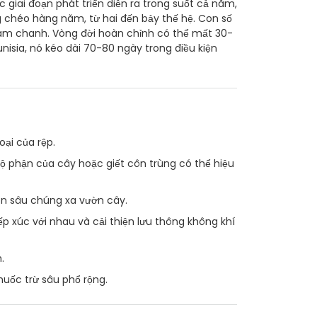
 giai đoạn phát triển diễn ra trong suốt cả năm,
g chéo hàng năm, từ hai đến bảy thế hệ. Con số
cam chanh. Vòng đời hoàn chỉnh có thể mất 30-
Tunisia, nó kéo dài 70-80 ngày trong điều kiện
ại của rệp.
ộ phận của cây hoặc giết côn trùng có thể hiệu
ôn sâu chúng xa vườn cây.
p xúc với nhau và cải thiện lưu thông không khí
.
huốc trừ sâu phổ rộng.