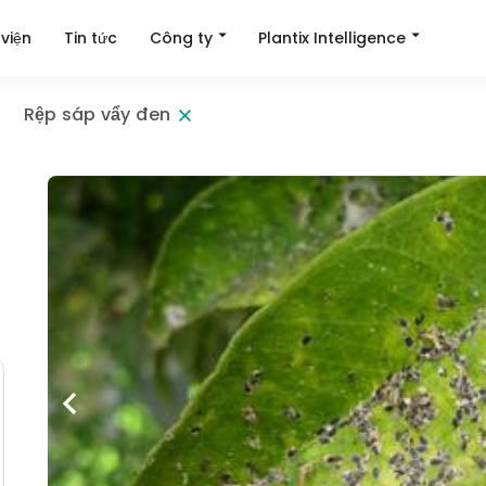
Công ty
Plantix Intelligence
viện
Tin tức
Rệp sáp vẩy đen