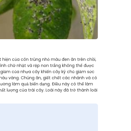
uất hiện của côn trùng nhỏ màu đen ăn trên chồi,
 hình chữ nhật và rệp non trắng không thể được
uy giảm của nhựa cây khiến cây ký chủ giảm sức
t màu vàng. Chúng ăn, giết chết các nhánh và có
hường làm quả biến dạng. Điều này có thể làm
ất lượng của trái cây. Loài này đã trở thành loài