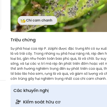
Chi cam chanh
Triệu chứng
Sự phá hoại của rệp P. ziziphi được đặc trưng khi có sự x
lá và trái cây. Trong những vụ phá hoại nặng nề, rệp đen
loại bỏ, gần như hoàn toàn bao phủ quả, lá và chồi. Sự s
sống, và tại các vị trí mà rệp ăn phát triển đốm hoặc vệ
thể ảnh hưởng nghiêm trọng đến sự phát triển của quả, t
tế bào lão hóa sớm, rụng lá và quả, và giảm số lượng và ch
côn trùng gây hại nghiêm trọng nhất của chi cam chanh.
Các khuyến nghị
Kiểm soát hữu cơ