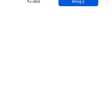
Từ chối
Đồng ý
Chia sẻ