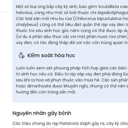
Một số loại ong bắp cày ký sinh, bao gồm Scutellista ca
helvolus, cũng như một số loài thuộc chi Aspidiotiphagus 
Các loài săn mồi như bọ rùa (Chilocorus bipustulatus ho
chalybeus) cũng có thể tiêu diệt quần thể rệp vảy đen t
thuốc trừ sâu sinh học gốc nấm cũng có thể được áp dụ
(ví dụ 4 phần dầu thực vật với một phần nước rửa chén)
vảy đen, có tác động thấp đối với các côn trùng quan tr
Kiểm soát hóa học
Luôn luôn xem xét phương pháp tích hợp giữa các biệ
trị sinh học nếu có. Điều trị rệp sáp vảy đen phải đúng lú
sau khi ra hoa và phun thuốc vào mùa hè. Các sản phẩm
hoặc dimethoate được khuyến nghị, nhưng có thể nên s
hưởng đến côn trùng săn mồi.
Nguyên nhân gây bệnh
Các triệu chứng do rệp Parlatoria ziziph gây ra, cây ký c