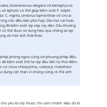
erulea, Diversinervus elegans và Metaphycus
và Aphytis có thể giúp kiểm soát P. ziziphi.
ặc C. nigrita, Lindorus lophanthae và Orcus
rong các điều kiện phù hợp. Dầu hạt cải hoặc
ng để kiểm soát rệp sáp vảy đen. Dầu khoáng
 có thể được sử dụng hiệu quả chống lại rệp
ọng về mặt sinh thái khác.
n pháp phòng ngừa cùng với phương pháp điều
c để kiểm soát thế hệ rệp đầu tiên tại thời điểm
 có chứa chlorpyrifos, carbaryl, malathion
ử dụng cẩn thận vì chúng cũng có thể ảnh
hủ chủ yếu là cây thuộc chi cam chanh. Mặc dù lá