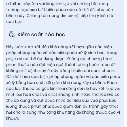
alfalfae này. Xin vui lòng liên lạc với chúng tôi trong
trường hợp bạn biết biện pháp nào có thể đối phó căn
bệnh này. Chúng tôi mong đợi cơ hội tiếp thu ý kiến từ
các bạn.
Kiểm soát hóa học
Hãy luôn xem xét đến khả năng kết hợp giữa các biện
pháp phòng ngừa và các biện pháp xử lý sinh học, trong
phạm vi có thể áp dụng được. Không có chương trình
phun thuốc nào đạt hiệu quả thành công hoàn toàn để
khống chế bệnh này ở cây trồng thuộc chi cam chanh.
Cần kết hợp các biện pháp phòng ngừa và các biện pháp
xử lý bằng hóa chất để giảm khả năng xảy ra bệnh. Phun
các loại thuốc có gốc kim loại đồng đơn lẻ hay kết hợp với
một loại hóa chất và chất kháng sinh hoặc mancozeb có
thể áp dụng và đạt được mức độ hiệu quả vừa phải. Liều
lượng thuốc phun phải được giảm dần để tránh gây thiệt
hại cho lá cũng như tăng khả năng đề kháng thuốc của vi
khuẩn.