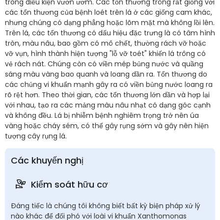
trong điều kiện vườn ươm. Các tổn thương trông rất giống với
các tổn thương của bệnh loét trên lá ở các giống cam khác,
nhưng chúng có dạng phẳng hoặc lõm mặt mà không lồi lên.
Trên lá, các tổn thương có dấu hiệu đặc trưng là có tâm hình
tròn, màu nâu, bao gồm có mô chết, thường rách vỡ hoặc
vỡ vụn, hình thành hiện tượng "lỗ vỡ toét" khiến lá trông có
vẻ rách nát. Chúng còn có viền mép bủng nước và quầng
sáng màu vàng bao quanh và loang dần ra. Tổn thương do
các chủng vi khuẩn mạnh gây ra có viền bủng nước loang ra
rõ rệt hơn. Theo thời gian, các tổn thương lớn dần và hợp lại
với nhau, tạo ra các mảng màu nâu nhạt có dạng góc cạnh
và không đều. Lá bị nhiễm bệnh nghiêm trọng trở nên úa
vàng hoặc cháy sém, có thể gây rụng sớm và gây nên hiện
tượng cây rụng lá.
Các khuyến nghị
Kiểm soát hữu cơ
Đáng tiếc là chúng tôi không biết bất kỳ biện pháp xử lý
nào khác để đối phó với loài vi khuẩn Xanthomonas