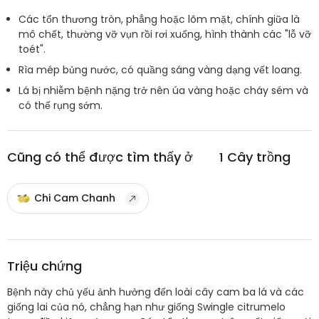
Các tổn thương tròn, phẳng hoặc lõm mặt, chính giữa là
mô chết, thường vỡ vụn rồi rơi xuống, hình thành các "lỗ vỡ
toét".
Rìa mép bủng nước, có quầng sáng vàng dạng vết loang.
Lá bị nhiễm bệnh nặng trở nên úa vàng hoặc cháy sém và
có thể rụng sớm.
Cũng có thể được tìm thấy ở
1
Cây trồng
Chi Cam Chanh
Triệu chứng
Bệnh này chủ yếu ảnh hưởng đến loài cây cam ba lá và các
giống lai của nó, chẳng hạn như giống Swingle citrumelo