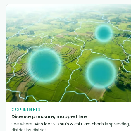
CROP INSIGHTS
Disease pressure, mapped live
See where
Bệnh loét vi khuẩn ở chi Cam chanh
is spreading,
district by district.