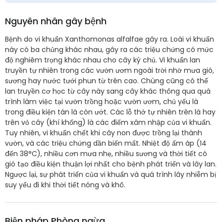
Nguyên nhân gây bệnh
Bệnh do vi khuẩn Xanthomonas alfalfae gây ra. Loài vi khuẩn
này có ba chủng khác nhau, gây ra các triệu chứng có mức
độ nghiêm trọng khác nhau cho cây ký chủ. Vi khuẩn lan
truyền tự nhiên trong các vườn ươm ngoài trời nhờ mưa gió,
sương hay nước tưới phun từ trên cao. Chúng cũng có thể
lan truyền cơ học từ cây này sang cây khác thông qua quá
trình làm việc tại vườn trồng hoặc vườn ươm, chủ yếu là
trong điều kiện tán lá còn ướt. Các lỗ thở tự nhiên trên lá hay
trên vỏ cây (khí khổng) là các điểm xâm nhập của vi khuẩn.
Tuy nhiên, vi khuẩn chết khi cây non được trồng lại thành
vườn, và các triệu chứng dần biến mất. Nhiệt độ ấm áp (14
đến 38°C), nhiều cơn mưa nhẹ, nhiều sương và thời tiết có
gió tạo điều kiện thuận lợi nhất cho bệnh phát triển và lây lan.
Ngược lại, sự phát triển của vi khuẩn và quá trình lây nhiễm bị
suy yếu đi khi thời tiết nóng và khô.
Biện pháp Phòng ngừa