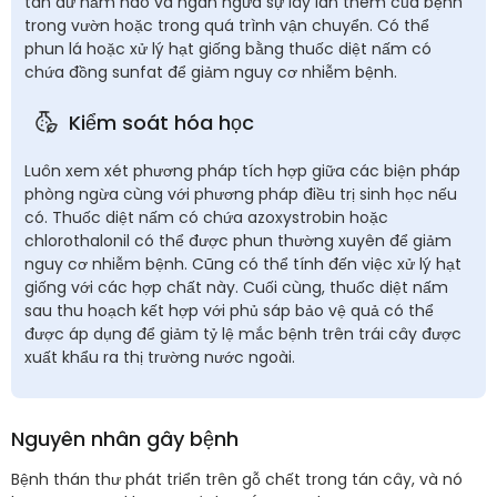
tàn dư nấm nào và ngăn ngừa sự lây lan thêm của bệnh
trong vườn hoặc trong quá trình vận chuyển. Có thể
phun lá hoặc xử lý hạt giống bằng thuốc diệt nấm có
chứa đồng sunfat để giảm nguy cơ nhiễm bệnh.
Kiểm soát hóa học
Luôn xem xét phương pháp tích hợp giữa các biện pháp
phòng ngừa cùng với phương pháp điều trị sinh học nếu
có. Thuốc diệt nấm có chứa azoxystrobin hoặc
chlorothalonil có thể được phun thường xuyên để giảm
nguy cơ nhiễm bệnh. Cũng có thể tính đến việc xử lý hạt
giống với các hợp chất này. Cuối cùng, thuốc diệt nấm
sau thu hoạch kết hợp với phủ sáp bảo vệ quả có thể
được áp dụng để giảm tỷ lệ mắc bệnh trên trái cây được
xuất khẩu ra thị trường nước ngoài.
Nguyên nhân gây bệnh
Bệnh thán thư phát triển trên gỗ chết trong tán cây, và nó