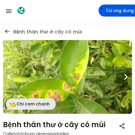
Tải ứng dụng
Bệnh thán thư ở cây có múi
Chi cam chanh
Bệnh thán thư ở cây có múi
Colletotrichum gloeosporioides