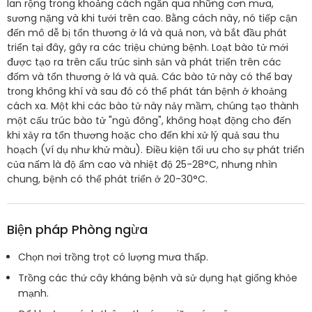
lan rộng trong khoảng cách ngắn qua những cơn mưa,
sương nặng và khi tưới trên cao. Bằng cách này, nó tiếp cận
đến mô dễ bị tổn thương ở lá và quả non, và bắt đầu phát
triển tại đây, gây ra các triệu chứng bệnh. Loạt bào tử mới
được tạo ra trên cấu trúc sinh sản và phát triển trên các
đốm và tổn thương ở lá và quả. Các bào tử này có thể bay
trong không khí và sau đó có thể phát tán bệnh ở khoảng
cách xa. Một khi các bào tử này nảy mầm, chúng tạo thành
một cấu trúc bào tử "ngủ đông", không hoạt động cho đến
khi xảy ra tổn thương hoặc cho đến khi xử lý quả sau thu
hoạch (ví dụ như khử màu). Điều kiện tối ưu cho sự phát triển
của nấm là độ ẩm cao và nhiệt độ 25-28°C, nhưng nhìn
chung, bệnh có thể phát triển ở 20-30°C.
Biện pháp Phòng ngừa
Chọn nơi trồng trọt có lượng mưa thấp.
Trồng các thứ cây kháng bệnh và sử dụng hạt giống khỏe
mạnh.