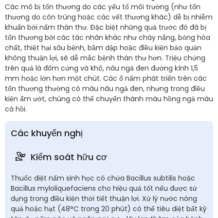
Các mô bị tổn thương do các yếu tố môi trường (như tổn
thương do côn trùng hoặc các vết thương khác) dễ bị nhiễm
khuẩn bởi nấm thán thư. Đặc biệt những quả trước đó đã bị
tổn thương bởi các tác nhân khác như cháy nắng, bỏng hóa
chất, thiệt hại sâu bệnh, bầm dập hoặc điều kiện bảo quản
không thuận lợi, sẽ dễ mắc bệnh thán thư hơn. Triệu chứng
trên quả là đốm cứng và khô, nâu ngả đen đường kính 1,5
mm hoặc lớn hơn một chút. Các ổ nấm phát triển trên các
tổn thương thường có màu nâu ngả đen, nhưng trong điều
kiện ẩm ướt, chúng có thể chuyển thành màu hồng ngả màu
cá hồi.
Các khuyến nghị
Kiểm soát hữu cơ
Thuốc diệt nấm sinh học có chứa Bacillus subtilis hoặc
Bacillus myloliquefaciens cho hiệu quả tốt nếu được sử
dụng trong điều kiện thời tiết thuận lợi. Xử lý nước nóng
quả hoặc hạt (48°C trong 20 phút) có thể tiêu diệt bất kỳ