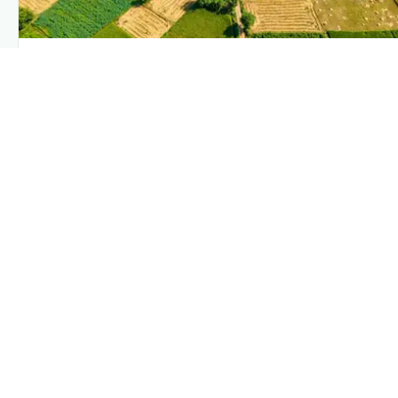
PLANTIX INTELLIGENCE
The intelligence behind this page
Explore the live agronomic data that powers Plantix disease
pages.
Discover
→