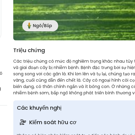
Ngô/Bắp
Triệu chứng
Các triệu chứng có mức độ nghiêm trọng khác nhau tùy t
và giai đoạn cây bị nhiễm bệnh. Bệnh đặc trưng bởi sự hiện
có
song song với các gân lá. Khi lớn lên và tụ lại, chúng tạo
vàng, cuối cùng dẫn đến chết lá. Cây có ngoại hình còi c
biến dạng, có thân chính ngắn và ít bông con. Ở những 
g
nhiễm bệnh sớm, bắp ngô không phát triển bình thường và
Các khuyến nghị
Kiểm soát hữu cơ