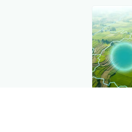
CROP INSIGHTS
Disease press
See where
Vi-rú
district by district
Explore
→