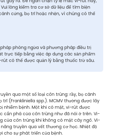
út gây ra. Để ngăn chặn tỷ lệ mắc vi-rút này,
ui lòng kiểm tra cơ sở dữ liệu để tìm biện
cánh cứng, bọ trĩ hoặc nhện, vì chúng có thể
n pháp phòng ngừa và phương pháp điều trị
át trực tiếp bằng việc áp dụng các sản phẩm
rút có thể được quản lý bằng thuốc trừ sâu.
ruyền qua một số loại côn trùng: rầy, bọ cánh
 trĩ (Frankliniella spp.). MCMV thường được lây
ị nhiễm bệnh. Một khi có mặt, vi-rút được
 cắn phá của côn trùng như đã nói ở trên. Vi-
g của côn trùng khi không có mặt cây ngô. Vi-
ả năng truyền qua vết thương cơ học. Nhiệt độ
ợi cho sự phát triển của bệnh.