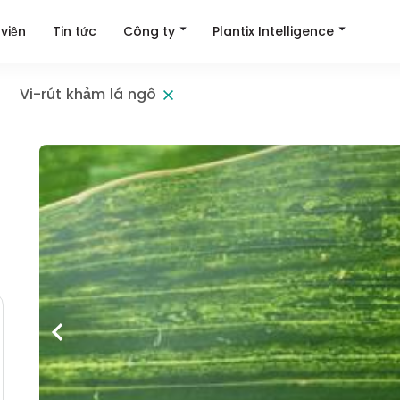
Công ty
Plantix Intelligence
viện
Tin tức
Vi-rút khảm lá ngô