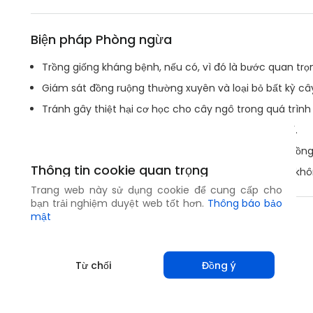
Biện pháp Phòng ngừa
Trồng giống kháng bệnh, nếu có, vì đó là bước quan trọ
Giám sát đồng ruộng thường xuyên và loại bỏ bất kỳ câ
Tránh gây thiệt hại cơ học cho cây ngô trong quá trình
Kiểm soát các cây ký chủ thay thế đặc biệt là cỏ dại.
Cày đất sau khi thu hoạch để chôn vùi tàn dư cây trồng 
Thông tin cookie quan trọng
Lên kế hoạch luân canh cây trồng với loại cây trồng 
Trang web này sử dụng cookie để cung cấp cho
bạn trải nghiệm duyệt web tốt hơn.
Thông báo bảo
mật
Chia sẻ
Từ chối
Đồng ý