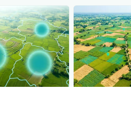
PLANTIX INTELLIGENCE
ure, mapped live
The intelligence behi
t khảm lá ngô
is spreading,
Explore the live agronomi
.
Plantix disease pages.
Discover
→