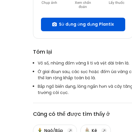
Chụp ảnh
Xem chẩn
Lấy thuốc
đoán
Sử dụng ứng dụng Plantix
Tóm lại
Vô số, những đốm vàng li ti và vệt dài trên lá.
Ở giai đoạn sau, các sọc hoặc đốm úa vàng 
thể lan rộng khắp toàn bộ lá.
Bắp ngô biến dạng, lóng ngắn hơn và cây tăn
trưởng còi cọc.
Cũng có thể được tìm thấy ở
Ngô/Bắp
Kê