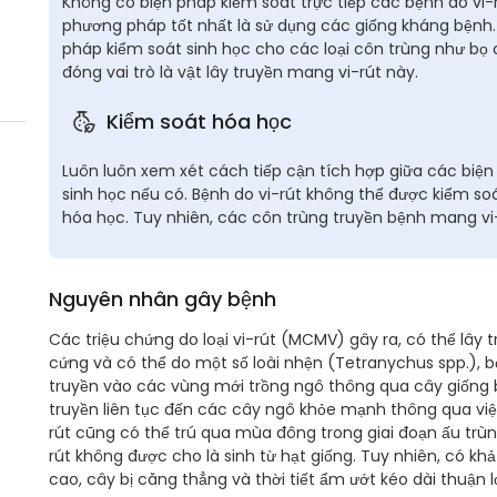
Không có biện pháp kiểm soát trực tiếp các bệnh do vi-r
phương pháp tốt nhất là sử dụng các giống kháng bệnh. V
pháp kiểm soát sinh học cho các loại côn trùng như bọ 
đóng vai trò là vật lây truyền mang vi-rút này.
Kiểm soát hóa học
Luôn luôn xem xét cách tiếp cận tích hợp giữa các biệ
sinh học nếu có. Bệnh do vi-rút không thể được kiểm so
hóa học. Tuy nhiên, các côn trùng truyền bệnh mang vi-
Nguyên nhân gây bệnh
Các triệu chứng do loại vi-rút (MCMV) gây ra, có thể lây t
cứng và có thể do một số loài nhện (Tetranychus spp.), bọ
truyền vào các vùng mới trồng ngô thông qua cây giống b
truyền liên tục đến các cây ngô khỏe mạnh thông qua việc
rút cũng có thể trú qua mùa đông trong giai đoạn ấu trùn
rút không được cho là sinh từ hạt giống. Tuy nhiên, có kh
cao, cây bị căng thẳng và thời tiết ẩm ướt kéo dài thuận l