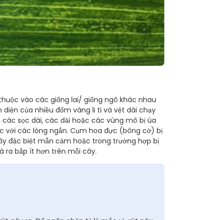
huộc vào các giống lai/ giống ngô khác nhau
 diện của nhiều đốm vàng li ti và vệt dài chạy
 ra các sọc dài, các dải hoặc các vùng mô bị úa
ọc với các lóng ngắn. Cụm hoa đực (bông cờ) bị
cây đặc biệt mẫn cảm hoặc trong trường hợp bị
 ra bắp ít hơn trên mỗi cây.