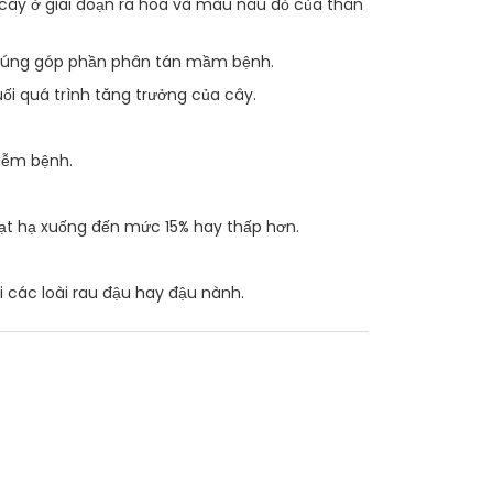
 cây ở giai đoạn ra hoa và màu nâu đỏ của thân
 chúng góp phần phân tán mầm bệnh.
ối quá trình tăng trưởng của cây.
iễm bệnh.
hạt hạ xuống đến mức 15% hay thấp hơn.
 các loài rau đậu hay đậu nành.