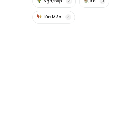
Ngô/Bắp
Kê
Lúa Miến