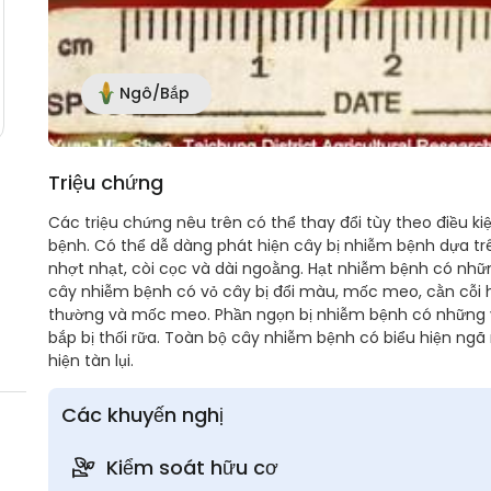
Ngô/Bắp
Triệu chứng
Các triệu chứng nêu trên có thể thay đổi tùy theo điều 
bệnh. Có thể dễ dàng phát hiện cây bị nhiễm bệnh dựa trê
nhợt nhạt, còi cọc và dài ngoằng. Hạt nhiễm bệnh có nhữn
cây nhiễm bệnh có vỏ cây bị đổi màu, mốc meo, cằn cỗi
thường và mốc meo. Phần ngọn bị nhiễm bệnh có những 
bắp bị thối rữa. Toàn bộ cây nhiễm bệnh có biểu hiện ngã
hiện tàn lụi.
Các khuyến nghị
Kiểm soát hữu cơ