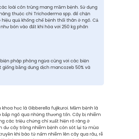
g các loài côn trùng mang mầm bệnh. Sử dụng
kháng thuộc chi Trichoderma spp. để chặn
iệu quả khống chế bệnh thối thân ở ngô. Cả
 như bón vào đất khi hòa với 250 kg phân
biện pháp phòng ngừa cùng với các biện
hạt giống bằng dung dịch mancozeb 50% và
n khoa học là Gibberella fujikuroi. Mầm bệnh là
 bắp ngô qua những thương tổn. Cây bị nhiễm
 các triệu chứng chỉ xuất hiện rõ ràng ở
n dư cây trồng nhiễm bệnh còn sót lại từ mùa
truyền khi bào tử nấm nhiễm lên cây qua râu, rễ