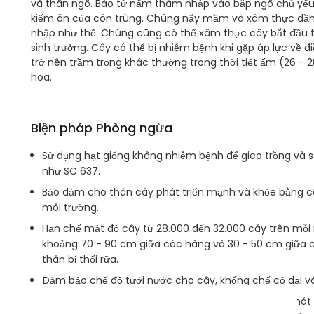
và thân ngô. Bào tử nấm thâm nhập vào bắp ngô chủ yếu
kiếm ăn của côn trùng. Chúng nẩy mầm và xâm thực dần
nhập như thế. Chúng cũng có thể xâm thực cây bắt đầu từ
sinh trưởng. Cây có thể bị nhiễm bệnh khi gặp áp lực về 
trở nên trầm trọng khác thường trong thời tiết ấm (26 - 
hoa.
Biện pháp Phòng ngừa
Sử dụng hạt giống không nhiễm bệnh để gieo trồng và 
như SC 637.
Bảo đảm cho thân cây phát triển mạnh và khỏe bằng các
môi trường.
Hạn chế mật độ cây từ 28.000 đến 32.000 cây trên mỗ
khoảng 70 - 90 cm giữa các hàng và 30 - 50 cm giữa c
thân bị thối rữa.
Đảm bảo chế độ tưới nước cho cây, khống chế cỏ dại và
Giám sát cây trồng một cách cẩn trọng, chú tâm phát h