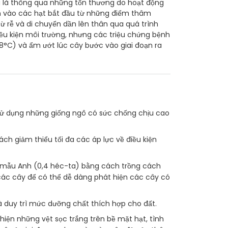
 là thông qua những tổn thương do hoạt động
 vào các hạt bắt đầu từ những điểm thâm
 rễ và di chuyển dần lên thân qua quá trình
điều kiện môi trường, nhưng các triệu chứng bệnh
28°C) và ẩm ướt lúc cây bước vào giai đoạn ra
sử dụng những giống ngô có sức chống chịu cao
h giảm thiểu tối đa các áp lực về điều kiện
i mẫu Anh (0,4 héc-ta) bằng cách trồng cách
ác cây để có thể dễ dàng phát hiện các cây có
 duy trì mức dưỡng chất thích hợp cho đất.
iện những vệt sọc trắng trên bề mặt hạt, tình