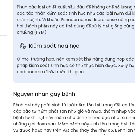
Phun các loại chiết xuất sầu đâu để khống chế số lượn
các tác nhân kiểm soát sinh học như các loài nấm đối 
mầm bệnh. Vi khuẩn Pseudomonas fleurosense cũng có h
hai thành phần này có thể dùng để xử lý hạt giống cũng
chuồng (FYM).
Kiểm soát hóa học
Ở mọi trường hợp, nên xem xét khả năng dung hợp các 
pháp kiểm soát sinh học có thể thực hiện được. Xử lý 
carbendazim 25% trước khi gieo.
Nguyên nhân gây bệnh
Bệnh hại này phát sinh từ loài nấm tồn tại trong đất có tê
các bào tử nấm phát tán nhờ gió và mưa, thâm nhập vào
bệnh từ khi hạt nảy mầm cho đến khi hoa đực nhú ra nhưng
những giai đoạn sau. Mầm bệnh này sinh tồn trong hạt, tà
vụ trước hoặc hay trên vật chủ thay thế như cỏ. Bệnh lan 