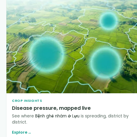
CROP INSIGHTS
Disease pressure, mapped live
See where
Bệnh ghẻ nhám ở Lựu
is spreading, district by
district.
Explore
→