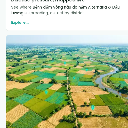
See where
Bệnh đốm vòng nâu do nấm Alternaria ở Đậu
tương
is spreading, district by district.
Explore
→