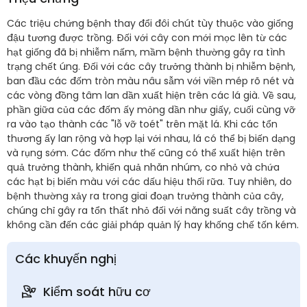
Các triệu chứng bệnh thay đổi đôi chút tùy thuộc vào giống
đậu tương được trồng. Đối với cây con mới mọc lên từ các
hạt giống đã bị nhiễm nấm, mầm bệnh thường gây ra tình
trạng chết úng. Đối với các cây trưởng thành bị nhiễm bệnh,
ban đầu các đốm tròn màu nâu sẫm với viền mép rõ nét và
các vòng đồng tâm lan dần xuất hiện trên các lá già. Về sau,
phần giữa của các đốm ấy mỏng dần như giấy, cuối cùng vỡ
ra vào tạo thành các "lỗ vỡ toét" trên mặt lá. Khi các tổn
thương ấy lan rộng và hợp lại với nhau, lá có thể bị biến dạng
và rụng sớm. Các đốm như thế cũng có thể xuất hiện trên
quả trưởng thành, khiến quả nhăn nhúm, co nhỏ và chứa
các hạt bị biến màu với các dấu hiệu thối rữa. Tuy nhiên, do
bệnh thường xảy ra trong giai đoạn trưởng thành của cây,
chúng chỉ gây ra tổn thất nhỏ đối với năng suất cây trồng và
không cần đến các giải pháp quản lý hay khống chế tốn kém.
Các khuyến nghị
Kiểm soát hữu cơ