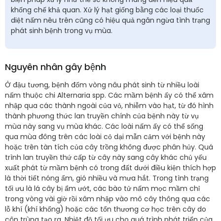
khống chế khả quan. Xử lý hạt giống bằng các loại thuốc
diệt nấm nêu trên cũng có hiệu quả ngăn ngừa tình trạng
phát sinh bệnh trong vụ mùa.
Nguyên nhân gây bệnh
Ở đậu tương, bệnh đốm vòng nâu phát sinh từ nhiều loài
nấm thuộc chi Alternaria spp. Các mầm bệnh ấy có thể xâm
nhập qua các thành ngoài của vỏ, nhiễm vào hạt, từ đó hình
thành phương thức lan truyền chính của bệnh này từ vụ
mùa này sang vụ mùa khác. Các loài nấm ấy có thể sống
qua mùa đông trên các loài cỏ dại mẫn cảm với bệnh này
hoặc trên tàn tích của cây trồng không được phân hủy. Quá
trình lan truyền thứ cấp từ cây này sang cây khác chủ yếu
xuất phát từ mầm bệnh có trong đất dưới điều kiện thích hợp
là thời tiết nóng ẩm, gió nhiều và mưa hắt. Trong tình trạng
tối ưu là lá cây bị ẩm ướt, các bào tử nấm mọc mầm chỉ
trong vòng vài giờ rồi xâm nhập vào mô cây thông qua các
lỗ khí (khí khổng) hoặc các tổn thương cơ học trên cây do
côn trùng tạo ra. Nhiệt độ tối ưu cho quá trình phát triển của