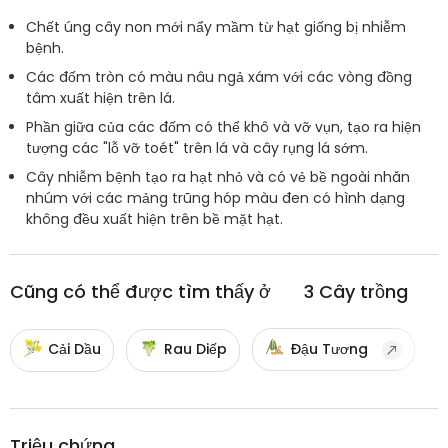
Chết úng cây non mới nẩy mầm từ hạt giống bị nhiễm
bệnh.
Các đốm tròn có màu nâu ngả xám với các vòng đồng
tâm xuất hiện trên lá.
Phần giữa của các đốm có thể khô và vỡ vụn, tạo ra hiện
tượng các "lỗ vỡ toét" trên lá và cây rụng lá sớm.
Cây nhiễm bệnh tạo ra hạt nhỏ và có vẻ bề ngoài nhăn
nhúm với các mảng trũng hóp màu đen có hình dạng
không đều xuất hiện trên bề mặt hạt.
Cũng có thể được tìm thấy ở
3
Cây trồng
Cải Dầu
Rau Diếp
Đậu Tương
Triệu chứng