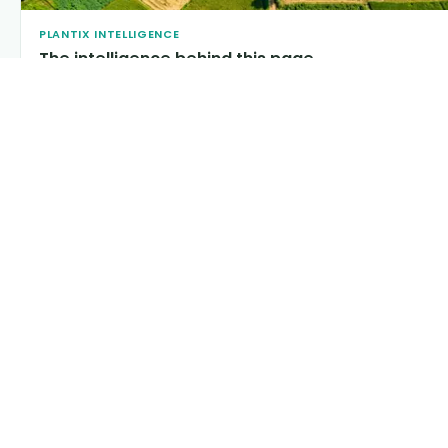
PLANTIX INTELLIGENCE
The intelligence behind this page
Explore the live agronomic data that powers Plantix disease
pages.
Discover
→