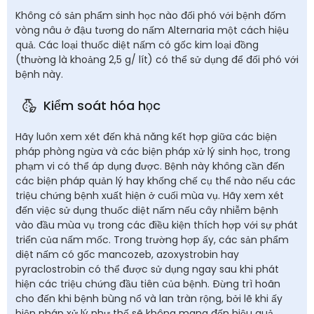
Không có sản phẩm sinh học nào đối phó với bệnh đốm
vòng nâu ở đậu tương do nấm Alternaria một cách hiệu
quả. Các loại thuốc diệt nấm có gốc kim loại đồng
(thường là khoảng 2,5 g/ lít) có thể sử dụng để đối phó với
bệnh này.
Kiểm soát hóa học
Hãy luôn xem xét đến khả năng kết hợp giữa các biện
pháp phòng ngừa và các biện pháp xử lý sinh học, trong
phạm vi có thể áp dụng được. Bệnh này không cần đến
các biện pháp quản lý hay khống chế cụ thể nào nếu các
triệu chứng bệnh xuất hiện ở cuối mùa vụ. Hãy xem xét
đến việc sử dụng thuốc diệt nấm nếu cây nhiễm bệnh
vào đầu mùa vụ trong các điều kiện thích hợp với sự phát
triển của nấm mốc. Trong trường hợp ấy, các sản phẩm
diệt nấm có gốc mancozeb, azoxystrobin hay
pyraclostrobin có thể được sử dụng ngay sau khi phát
hiện các triệu chứng đầu tiên của bệnh. Đừng trì hoãn
cho đến khi bệnh bùng nổ và lan tràn rộng, bởi lẽ khi ấy
biện pháp xử lý như thế sẽ không mang đến hiệu quả