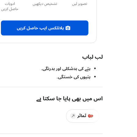
تصویر لیں
تشخیص دیکھیں
ادویات
حاصل کریں
پلانٹکس ایپ حاصل کریں
لب لباب
پتے کی بدشکلی اور بدرنگی۔
پتیوں کی خستگی۔
اس میں بھی پایا جا سکتا ہے
ٹماٹر