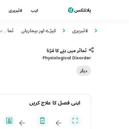
ایپ
لائبریری
لائبریری
کیڑے اور بیماریاں
ٹماٹر می
ٹماٹر میں پتے کا مُڑنا
Physiological Disorder
دیگر
اپنی فصل کا علاج کریں