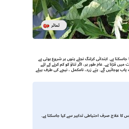
ٹماٹر
جاسکتا ہے۔ ابتدائی کرلنگ نچلے پتوں پر شروع ہوتی ہے
 مُڑنا ہے۔ عام طور پر، اگر تناؤ کو کم کرنے کے لئے
اب ہوجائیں گے۔ پتے زرد، نامکمل ، نیچے کی طرف پیلے
 کا علاج صرف احتیاطی تدابیر سے کیا جاسکتا ہے۔