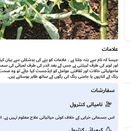
علامات
جیسا کہ نام سے پتہ چلتا ہے ، علامات کو پتے کی بدشکلی سے بیان کیا 
اور اوپر کی طرف لپیٹتی ہے جس کے بعد اندر کی طرف لمبائی کی سمت میں
ماحولیاتی حالات اور ثقافتی عوامل کو ایڈجسٹ کیا جائے تو وہ صحت ی
رنگ کے کناروں یا جامنی رنگ کی رگوں کے ساتھ ظاہر ہوسکتے ہیں۔
سفارشات
نامیاتی کنٹرول
اس جسمانی خرابی کے خلاف کوئی حیاتیاتی علاج معلوم نہیں ہے۔ اس
کیمیائی کنٹرول