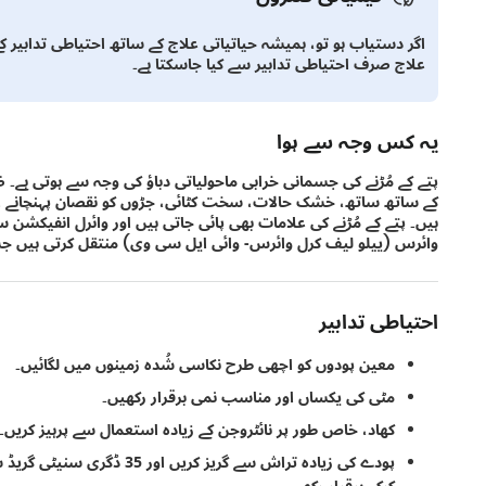
اگر دستیاب ہو تو، ہمیشہ حیاتیاتی علاج کے ساتھ احتیاطی تدابیر ک
علاج صرف احتیاطی تدابیر سے کیا جاسکتا ہے۔
یہ کس وجہ سے ہوا
پتے کے مُڑنے کی جسمانی خرابی ماحولیاتی دباؤ کی وجہ سے ہوتی ہے۔ ض
کے ساتھ ساتھ، خشک حالات، سخت کٹائی، جڑوں کو نقصان پہنچانے او
ہیں۔ پتے کے مُڑنے کی علامات بھی پائی جاتی ہیں اور وائرل انفیکشن
وائرس (ییلو لیف کرل وائرس- وائی ایل سی وی) منتقل کرتی ہیں جس
احتیاطی تدابیر
معین پودوں کو اچھی طرح نکاسی شُدہ زمینوں میں لگائیں۔
مٹی کی یکساں اور مناسب نمی برقرار رکھیں۔
کھاد، خاص طور پر نائٹروجن کے زیادہ استعمال سے پرہیز کریں۔
پودے کی زیادہ تراش سے گریز ک
کرکے برقرار رکھیں۔