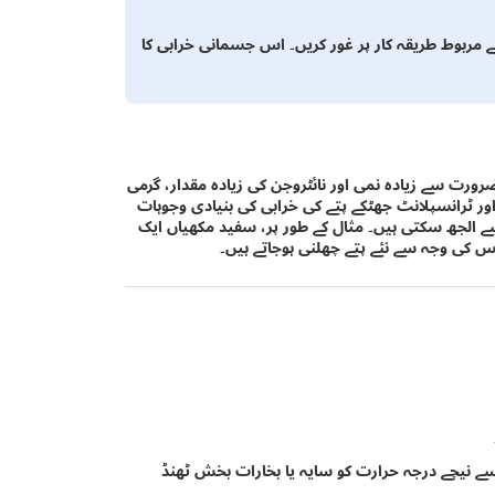
ے مربوط طریقہ کار پر غور کریں۔ اس جسمانی خرابی کا
رورت سے زیادہ نمی اور نائٹروجن کی زیادہ مقدار، گرمی
ر ٹرانسپلانٹ جھٹکے پتے کی خرابی کی بنیادی وجوہات
 سے الجھ سکتی ہیں۔ مثال کے طور پر، سفید مکھیاں ایک
 کی وجہ سے نئے پتے چھلنی ہوجاتے ہیں۔
ریں اور 35 ڈگری سنیٹی گریڈ سے نیچے درجہ حرارت کو سایہ یا بخارات بخش ٹھنڈ