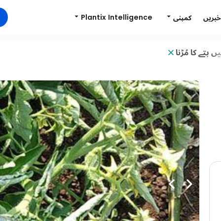
Plantix Intelligence
کمپنی
خبریں
ں پتے کا مُڑنا