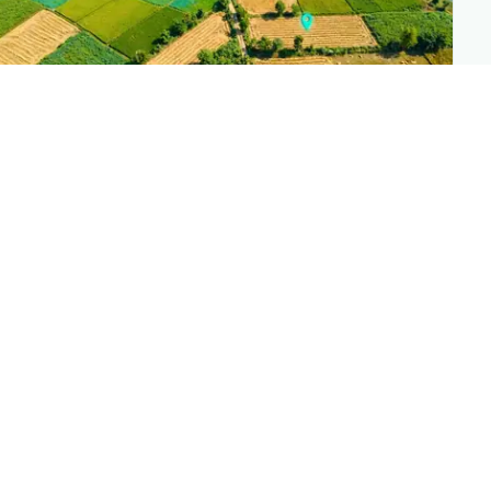
PLANTIX INTELLIGENCE
The intelligence behind this page
Explore the live agronomic data that powers Plantix
disease pages.
Discover
→
پلانٹکس 