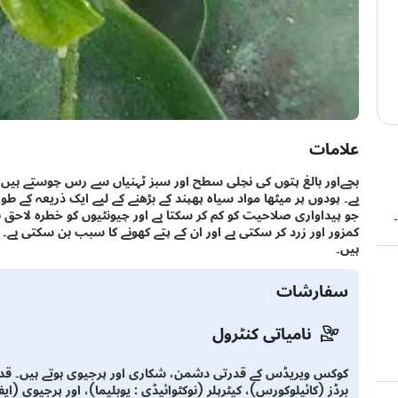
علامات
بچےاور بالغ پتوں کی نچلی سطح اور سبز ٹہنیاں سے رس چوستے ہیں۔
ہے۔ پودوں پر میٹھا مواد سیاہ پھپند کے بڑھنے کے لیے ایک ذریعہ کے طور
جو پیداواری صلاحیت کو کم کر سکتا ہے اور چیونٹیوں کو خطرہ لاحق ہ
کمزور اور زرد کر سکتی ہے اور ان کے پتے کھونے کا سبب بن سکتی ہے۔
ہیں۔
سفارشات
نامیاتی کنٹرول
کوکس ویریڈس کے قدرتی دشمن، شکاری اور پرجیوی ہوتے ہیں۔ ق
برڈز (کائیلوکورس)، کیٹرپلر (نوکٹوائیڈی : یوبلیما)، اور پرجیوی (ای