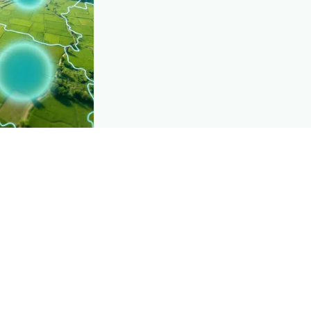
CROP INSIGHTS
e, mapped live
See where
سبز س
district.
Explore
→