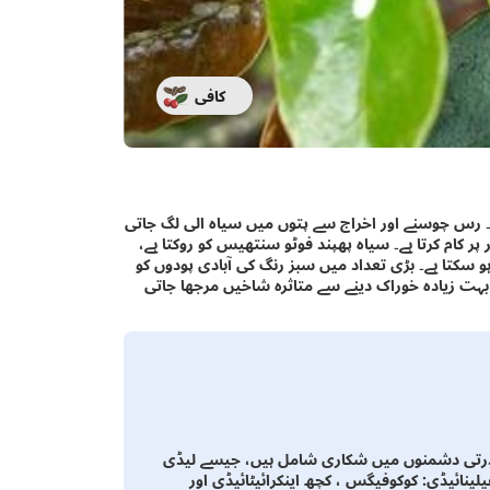
کافی
 رس چوسنے اور اخراج سے پتوں میں سیاہ الی لگ جاتی
 پر کام کرتا ہے۔ سیاہ پھپند فوٹو سنتھیس کو روکتا ہے،
و سکتا ہے۔ بڑی تعداد میں سبز رنگ کی آبادی پودوں کو
 بہت زیادہ خوراک دینے سے متاثرہ شاخیں مرجھا جاتی
درتی دشمنوں میں شکاری شامل ہیں، جیسے لیڈی
فیلینائیڈی: کوکوفیگس ، کچھ اینکرائیٹائیڈی اور