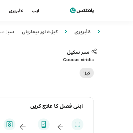
ایپ
لائبریری
لائبریری
کیڑے اور بیماریاں
سبز سک
سبز سکیل
Coccus viridis
کیڑا
اپنی فصل کا علاج کریں