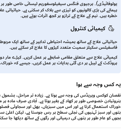
یولوفائیڈی)۔ پرجیوی فنگس سیفیلوسفوریم لیسائی خاص طور پر ب
پیمانے کی بڑی کالونیوں کو تیزی سے ہلاک کر سکتی ہے۔ حیاتیاتی علاج
خطرہ ہیں۔ نیم کے علاج کے ترازو پر کچھ اثرات ہوتے ہیں۔
کیمیائی کنٹرول
حیاتیاتی علاج کے ساتھ ہمیشہ احتیاطی تدابیر کے ساتھ ایک مربوط ن
فاسفیٹس سکیلز سمیت متعدد کیڑوں کا علاج کر سکتے ہیں۔
کیمیائی علاج سے متعلق مقامی ضابطے پر عمل کریں۔ کیڑے مار دو
پروڈکٹ کے لیبل پر دی گئی ہدایات پر عمل کریں، جیسے کہ خوراک، ا
یہ کس وجہ سے ہوا
نقصان کوکس ویریڈس کی وجہ سے ہوتا ہے۔ زیادہ تر مراحل، بشمول 
پنروتپادن خصوصی طور پر کھاد کے بغیر ہوتا ہے۔ آبادی صرف مادہ پر
خوراک استعمال کرتا ہے اور اس میں سبزیاں، پھل اور سجاوٹی فصلو
پتوں اور سبز ٹہنیوں کی نچلی سطح پر رس چوستا ہے، لیکن اعلیٰ سطح ک
بچوں کو عام طور پر پتوں کی درمیانی اور رگوں کے ساتھ دیکھا جا سکتا