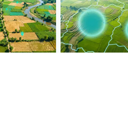
PLANTIX INTELLIGENCE
gence behind this page
Disease pressur
کیل
is spreading, district by
ronomic data that powers
Plantix disease pages.
Discover
→