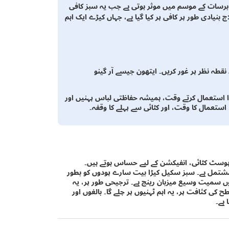
رسات کے موسم میں موثر ہوتی ہے جب یہ سبز کافی
 بنیادی طور پر کافی پر کیا گیا ہے، جہاں کیڑے ایک اہم
قطہ نظر پر غور کریں۔ ایتھون جیسے آر گینو
ا استعمال کرتے وقت، ہمیشہ حفاظتی لباس پہنیں اور
ستعمال کا وقت، اور کٹائی سے پہلے کا وقفہ۔
پوسٹ کٹائی، انفیکشن کے لیے حساس ہوتے ہیں۔
 مشتمل ہے۔ سبز سکیل کیڑا بیت سارے پودوں کو بطور
ں سمیت وسیع میزبان رینج ہے۔ ترجیحی طور پر، یہ
ی کثافت پر، یہ اہم ٹہنیوں پر چلے گا۔ بالغوں اور
 ہے۔