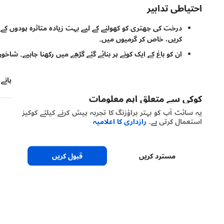
احتیاطی تدابیر
درخت کی چھتری کو کھولنے کے لیے بہت زیادہ متاثرہ پودوں کے
کریں، خاص کر گرمیوں میں۔
ان کو باغ کے ایک کونے پر بنائے گئے گڑھے میں رکھنا چاہیے۔ شا
ملبے کو تلف دیں۔
اٹینڈنٹ چیونٹیوں کو ہٹانا قدرتی دشمنوں کو کیڑے پر قابو پان
کوکی سے متعلق اہم معلومات
یہ سائٹ آپ کو بہتر براؤزنگ کا تجربہ پیش کرنے کیلئے کوکیز
استعمال کرتی ہے۔
رازداری کا اعلامیہ
مسترد کریں
قبول کریں