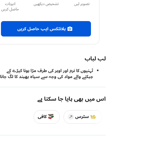
تصویر لیں
تشخیص دیکھیں
ادویات
حاصل کریں
پلانٹکس ایپ حاصل کریں
لب لباب
ٹہنیوں کا نرم اور اوپر کی طرف مڑا ہونا کیڑے کے
چپکنے والے مواد کی وجہ سے سیاہ پھپند کا لگ جانا۔
اس میں بھی پایا جا سکتا ہے
سٹرس
کافی