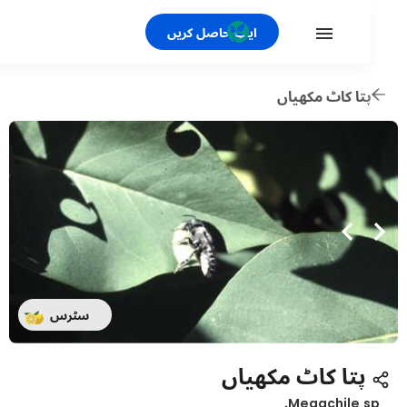
ایپ حاصل کریں
تا کاٹ مکھیاں
سٹرس
پتا کاٹ مکھیاں
Megachile s