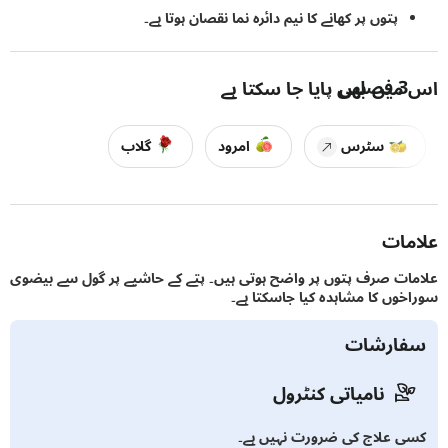
پتوں پر کھانے کا نیم دائرہ نما نقصان ہوتا ہے۔
3
فصلیں
یں بھی پایا جا سکتا ہے
سٹرس
امرود
گلاب
ات
ت صرف پتوں پر واضح ہوتی ہیں۔ پتے کے حاشیے پر گول سے بیضوی
وں کا مشاہدہ کیا جاسکتا ہے۔
ارشات
نامیاتی کنٹرول
 علاج کی ضرورت نہیں ہے۔