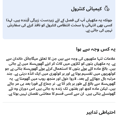
کیمیائی کنٹرول
کہ یہ مکھیاں آپ کی فصل کے لئے زبردست زيرگی کُنِندہ ہیں، لہذا
 بھی انتہائی یا سخت انتظامی کنٹرول کو نافذ کرنے کی سفارش
ں کی جاتی ہے۔
س وجہ سے ہوا
ت تنہا مکھیوں کی وجہ سے ہیں جن کا تعلق میگاچائل خاندان سے
ہ مکھیاں پتوں کو ٹکڑوں میں کاٹ کر اپنے گھوںسلا میں لے جاتی
بالغ مادہ کٹے ہوئے پتوں کا استعمال کرتے ہوئے گھوںسلا بناتی ہے جو
یوں میں تقسیم ہوتا ہے اور ہر کوٹھری میں ایک انڈہ دیتی ہے۔ چند
 بال جھاڑنے کے بعد، لاروا خول اور منجھ روپ میں گھومتا ہے۔ یہ
ا سے بالغ کے طور پر باہر آتا ہے۔ نر جماع کے فورا بعد ہی مر جاتے
لیکن مادہ کچھ اور ہفتوں تک زندہ رہ جاتی ہیں اس دوران وہ نئے
لے بناتی ہیں۔ ان سے کسی قسم کا معاشی نقصان نہیں ہوتا ہے۔
اطی تدابیر