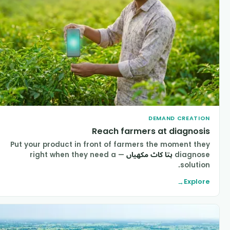
DEMAND CREATIO
Reach farmers at diagnosi
Put your product in front of farmers the moment the
diagnos
پتا کاٹ مکھیاں
— right when they need a
solution
Explor
→