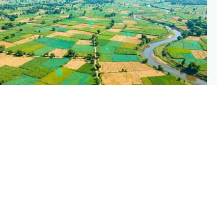
PLANTIX INTELLIGENC
The intelligence behind this pag
Explore the live agronomic data that powers Planti
disease pages
Discove
→