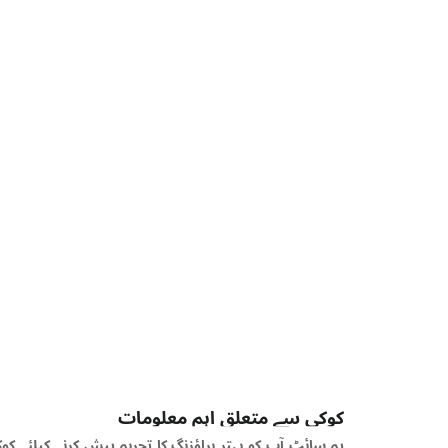
کوکی سے متعلق اہم معلومات
یہ سائٹ آپ کو بہتر براؤزنگ کا تجربہ پیش کرنے کیلئے کوکیز