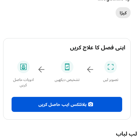
کیڑا
اپنی فصل کا علاج کریں
تصویر لیں
تشخیص دیکھیں
ادویات حاصل
کریں
پلانٹکس ایپ حاصل کریں
باب