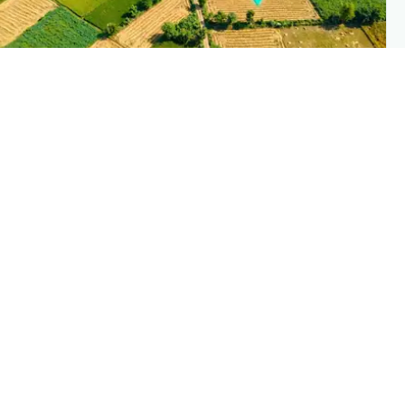
PLANTIX INTELLIGENC
The intelligence behind this pag
Explore the live agronomic data that powers Planti
disease pages
Discove
→