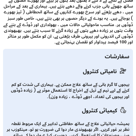
فصل کے لگانے کے 3 سے 5 ہفتوں بعد پتوں پر پیلے اور بھورے حصوں کے
چھوٹے پانی جزب کرنے والے دھبے بنتے ہیں۔ بیماری کے بعد کے مراحل
 دھبے بڑھتے اور سرخ بھورے کناروں کے ساتھ انحطاطی ( تیز بھورے
اتے ہیں۔ یہ پودے کے دیگر حصوں پر بھی بنتے ہیں، خاص طور سبز
 پر۔ مناسب ماحولیاتی حالات میں ، پھولداری اور ڈوڈے کے بننے کے
توں پر زیادہ دھبے پتوں کے زیادہ گرنے کا سبب بنتے ہیں۔ پھپھوندی
 کی اندرونی اور بیرونی طرف بڑھتی ہے، ان کو مکمل طور پر متاثر
ارشات
نامیاتی کنٹرول
وں کا گرم پانی کے ساتھ علاج ممکن ہے۔ بیماری کی شدت کو کم
ے کے لیے نیم کے تیل کے اخراج کا استعمال موثر ہے ( زیادہ ڈوڈوں
 بیجوں کی تعداد، اچھے ڈوڈے ، زیادہ وزن)۔
کیمیائی کنٹرول
شہ حیاتیاتی علاج کے ساتھ حفاظتی تدابیر کے ایک مربوط نقطہ
 پر غور کریں۔ اگر پھپھوندی مار دوا کی ضرورت ہو تو، مینکوزب پر
ی مصنوعات کا استعمال کریں۔ دوسری کیڑے مار دوا کے ساتھ