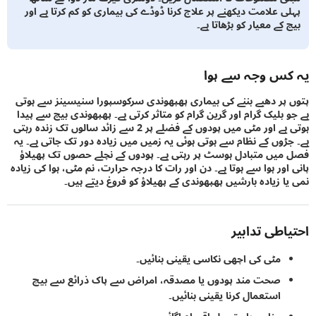
ی علامت دیکھنے پر علاج کرنا ڈوڈے کی بیماری کو کم کرتا ہے اور
کے معیار کو بڑھاتا ہے۔
س وجہ سے ہوا
پر دھبے بننے کی بیماری پھپھوندی سرکوسپورا سنیسینز سے ہوتی
 بلیک گرام اور گرین گرام کو متاثر کرتی ہے۔ پھپھوندی بیج سے پیدا
ہوتی ہے اور مٹی میں پودوں کے فضلے پر 2 سے زائد سالوں تک زندہ رہتی
ڑوں کے نظام سے ہوتی ہوئی یہ زمیں میں زیادہ دور تک جاتی ہے۔ یہ
یں متبادل ہوسٹ پر رہتی ہے۔ پودوں کے نچلے حصوں تک پھیلاؤ
ور ہوا سے ہوتا ہے۔ دن اور رات کا درجہ حرارت، نم مٹی، ہوا کی زیادہ
ا زیادہ بارشیں پھپھوندی کے پھیلاؤ کو فروغ دیتے ہیں۔
اطی تدابیر
مٹی کی اچھی نکاسی یقینی بنائیں۔
صحت مند پودوں یا مصدقہ، امراض سے پاک ذرائع سے بیچ
استعمال کرنا یقینی بنائیں۔