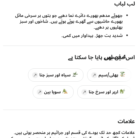
باب
چھوٹے مدھم بھورے دائرے نما دھبے جو پتوں پر سرخی مائل
بھورے حاشیوں سے گھرے ہوئے ہوتے ہیں۔ شاخوں اور سبز
پھلیوں پر دھبے۔
شدید پت جھڑ۔ پیداوار میں کمی۔
4
فصلیں
یں بھی پایا جا سکتا ہے
پھلی/سیم
سیاہ اور سبز چنا
ارہر اور سرخ چنا
سویا بین
ات
ت کچھ حد تک پودے کی قسم اور جراثیم پر منحصر ہوتی ہیں۔