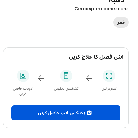
Cercospora canesce
فطر
اپنی فصل کا علاج کریں
تصویر لیں
تشخیص دیکھیں
ادویات حاصل
کریں
پلانٹکس ایپ حاصل کریں