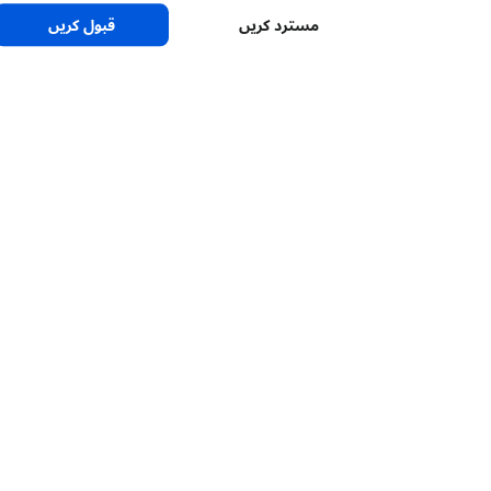
مسترد کریں
قبول کریں