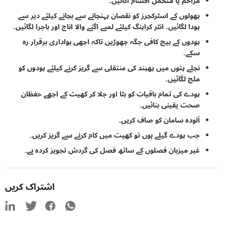
مزاحم یا متحمل اقسام اگائیں۔
پھولوں کے اسٹرکچرز کو نقصان پہنچانے سے بچانے کیلئے دیر سے
پودا لگائیں۔ انٹر کراپنگ کیلئے لمبے اگنے والا اناج اور باجرا لگائیں۔
پودوں کے بیچ کافی جگہ چھوڑیں تاکہ اچھی ہواداری برقرار رہ
سکے۔
نچلے پتوں میں پھپند کی منتقلی سے گریز کرنے کیلئے پودوں کو
ملچ لگائیں۔
پودے کی تمام باقیات کو ہٹا اور جلا کر کھیت کے اچھے حفظان
صحت یقینی بنائیں۔
آلودہ سامان کو صاف کریں۔
جب پودے گیلے ہوں تو کھیت میں کام کرنے سے گریز کریں۔
غیر میزبان فصلوں کے ساتھ فصل کی گردش تجویز کردہ ہے۔
اشتراک کریں