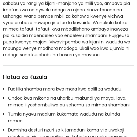
sababu ya rangi ya kijani-manjano ya miili yao, ambayo pia
imefunikwa na nywele ndogo za njano zinazofanana na
ushanga. Wana pembe mbili za kahawia kwenye vichwa
vyao ambazo huwapa jina lao la kawaida. Wanakula katika
mimea tofauti tofauti kwa mbadilishano ambayo inaweza
pia kusaidia maendeleo yao endelevu shambani. Hujigeuza
pupa kwenye majani. Viwavi-pembe wa kijani ni wadudu wa
mpunga wenye madhara madogo. Ukali wao kwa ujumla ni
mdogo sana kusababisha hasara ya mavuno.
Hatua za Kuzuia
Fuatilia shamba mara kwa mara kwa dalili za wadudu.
Ondoa kwa mikono na uharibu makundi ya mayai, lava,
mimea iliyoshambuliwa au sehemu za mimea shambani.
Tumia nyavu maalum kukamata wadudu na kulinda
mmea.
Dumisha desturi nzuri za kitamaduni kama vile uwekaji
mbolea sawia, umwagiliaji wa kutosha na palizi ipasavyo.