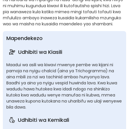
ni muhimu kugundua kiwavi ili kutofautisha spishi hizi. Lava
pia wanaweza kula katika mimea mingi tofauti tofauti kwa
mfululizo ambayo inaweza kusaidia kukamilisha mzunguko
wao wa maisha na kusaidia maendeleo yao shambani.
Mapendekezo
Udhibiti wa Kiasili
Maadui wa asili wa kiwavi mwenye pembe wa kijani ni
pamoja na nyigu chalcid (aina ya Trichogramma) na
aina mbili za nzi wa tachinid ambao hunyonya lava.
Baadhi ya aina ya nyigu vespid huwinda lava. Kwa kuwa
wadudu hawa hutokea kwa idadi ndogo na shinikizo
kutoka kwa wadudu wenye manufaa ni kubwa, mmea
unaweza kupona kutokana na uharibifu wa ulaji wenyewe
bila dawa.
Udhibiti wa Kemikali