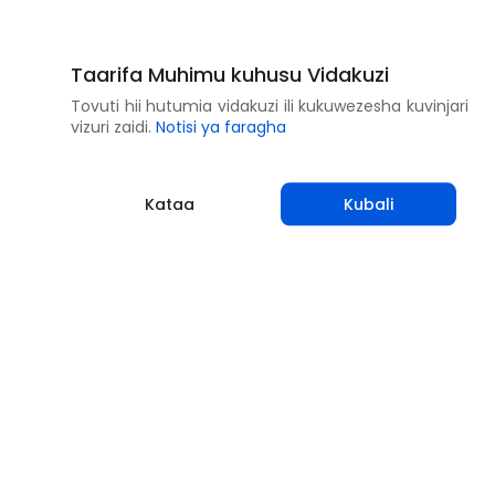
Taarifa Muhimu kuhusu Vidakuzi
Tovuti hii hutumia vidakuzi ili kukuwezesha kuvinjari
vizuri zaidi.
Notisi ya faragha
Kataa
Kubali