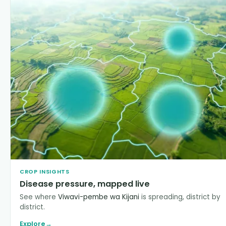
CROP INSIGHTS
Disease pressure, mapped live
See where
Viwavi-pembe wa Kijani
is spreading, district by
district.
Explore
→