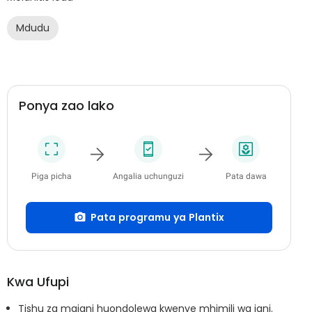
Mdudu
Ponya zao lako
Piga picha
Angalia uchunguzi
Pata dawa
Pata programu ya Plantix
Kwa Ufupi
Tishu za majani huondolewa kwenye mhimili wa jani.