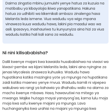
Daima zingatia mbinu jumuishi yenye hatua za kuzuia na
matibabu ya kibayolojia ikiwa yanapatikana. Hakuna
hatua za udhibiti wa kikemikali ambazo zinalenga hasa
Melantis leda ismene. Viua wadudu vya wigo mpana
vinaweza kuua wadudu hawa, lakini pia maadui wao wa
asili. Ipasavyo, inashauriwa tu kunyunyiza aina hizi za viua
wadudu katika hali kali sana za wadudu.
Ni nini kilisababisha?
Dalili kwenye majani kwa kawaida husababishwa na viwavi wa
kiwavi-pembe wa kijani Melanitis leda, lakini aina nyingine za
jenasi Mycalesis zinaweza kuhusika. Wadudu hawa
hupatikana katika mazingira yote ya mpunga na hupatikana
zaidi katika maeneo yenye mvua. Wadudu kamili ni vipepeo
wakubwa wa rangi ya kahawia ya dhahabu walio na alama za
macho kwenye mbawa. Hasa, hawavutiwi na mitego ya
mwanga. Majike hutaga mayai yanayong'aa, kama lulu moja
moja kwa safu kwenye majani ya mpunga. Lava
huchanganyika kwa urahisi na majani ya mpunga kwa