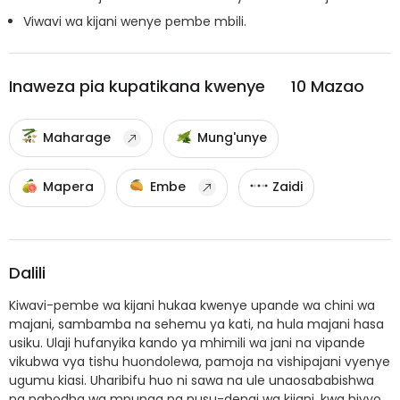
Viwavi wa kijani wenye pembe mbili.
Inaweza pia kupatikana kwenye
10
Mazao
Maharage
Mung'unye
Mapera
Embe
Zaidi
Dalili
Kiwavi-pembe wa kijani hukaa kwenye upande wa chini wa
majani, sambamba na sehemu ya kati, na hula majani hasa
usiku. Ulaji hufanyika kando ya mhimili wa jani na vipande
vikubwa vya tishu huondolewa, pamoja na vishipajani vyenye
ugumu kiasi. Uharibifu huo ni sawa na ule unaosababishwa
na nahodha wa mpunga na nusu-dengi wa kijani, kwa hivyo