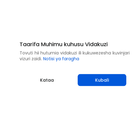
Taarifa Muhimu kuhusu Vidakuzi
Tovuti hii hutumia vidakuzi ili kukuwezesha kuvinjari
vizuri zaidi.
Notisi ya faragha
Kataa
Kubali