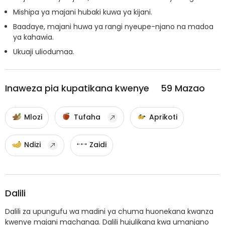
Mishipa ya majani hubaki kuwa ya kijani.
Baadaye, majani huwa ya rangi nyeupe-njano na madoa
ya kahawia.
Ukuaji uliodumaa.
Inaweza pia kupatikana kwenye
59
Mazao
Mlozi
Tufaha
Aprikoti
Ndizi
Zaidi
Dalili
Dalili za upungufu wa madini ya chuma huonekana kwanza
kwenye majani machanga. Dalili hujulikana kwa umanjano