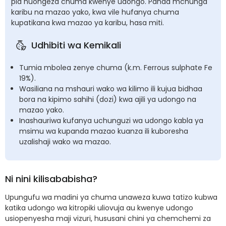
pia huongeza chuma kwenye udongo. Panda mchunga
karibu na mazao yako, kwa vile hufanya chuma
kupatikana kwa mazao ya karibu, hasa miti.
Udhibiti wa Kemikali
Tumia mbolea zenye chuma (k.m. Ferrous sulphate Fe
19%).
Wasiliana na mshauri wako wa kilimo ili kujua bidhaa
bora na kipimo sahihi (dozi) kwa ajili ya udongo na
mazao yako.
Inashauriwa kufanya uchunguzi wa udongo kabla ya
msimu wa kupanda mazao kuanza ili kuboresha
uzalishaji wako wa mazao.
Ni nini kilisababisha?
Upungufu wa madini ya chuma unaweza kuwa tatizo kubwa
katika udongo wa kitropiki uliovuja au kwenye udongo
usiopenyesha maji vizuri, hususani chini ya chemchemi za