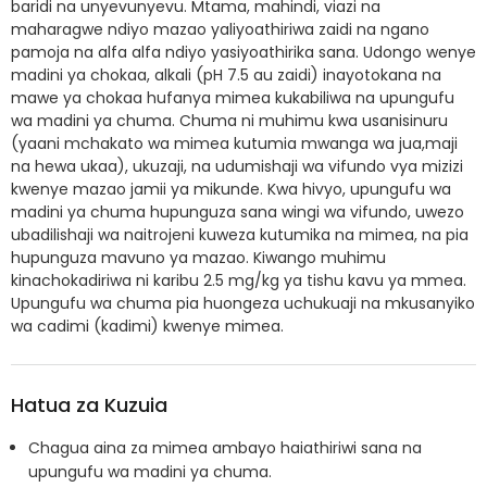
baridi na unyevunyevu. Mtama, mahindi, viazi na
maharagwe ndiyo mazao yaliyoathiriwa zaidi na ngano
pamoja na alfa alfa ndiyo yasiyoathirika sana. Udongo wenye
madini ya chokaa, alkali (pH 7.5 au zaidi) inayotokana na
mawe ya chokaa hufanya mimea kukabiliwa na upungufu
wa madini ya chuma. Chuma ni muhimu kwa usanisinuru
(yaani mchakato wa mimea kutumia mwanga wa jua,maji
na hewa ukaa), ukuzaji, na udumishaji wa vifundo vya mizizi
kwenye mazao jamii ya mikunde. Kwa hivyo, upungufu wa
madini ya chuma hupunguza sana wingi wa vifundo, uwezo
ubadilishaji wa naitrojeni kuweza kutumika na mimea, na pia
hupunguza mavuno ya mazao. Kiwango muhimu
kinachokadiriwa ni karibu 2.5 mg/kg ya tishu kavu ya mmea.
Upungufu wa chuma pia huongeza uchukuaji na mkusanyiko
wa cadimi (kadimi) kwenye mimea.
Hatua za Kuzuia
Chagua aina za mimea ambayo haiathiriwi sana na
upungufu wa madini ya chuma.