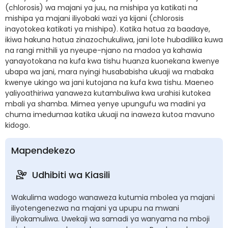
(chlorosis) wa majani ya juu, na mishipa ya katikati na
mishipa ya majani iliyobaki wazi ya kijani (chlorosis
inayotokea katikati ya mishipa). Katika hatua za baadaye,
ikiwa hakuna hatua zinazochukuliwa, jani lote hubadilika kuwa
na rangi mithili ya nyeupe-njano na madoa ya kahawia
yanayotokana na kufa kwa tishu huanza kuonekana kwenye
ubapa wa jani, mara nyingi husababisha ukuaji wa mabaka
kwenye ukingo wa jani kutojana na kufa kwa tishu. Maeneo
yaliyoathiriwa yanaweza kutambuliwa kwa urahisi kutokea
mbali ya shamba. Mimea yenye upungufu wa madini ya
chuma imedumaa katika ukuaji na inaweza kutoa mavuno
kidogo.
Mapendekezo
Udhibiti wa Kiasili
Wakulima wadogo wanaweza kutumia mbolea ya majani
iliyotengenezwa na majani ya upupu na mwani
iliyokamuliwa. Uwekaji wa samadi ya wanyama na mboji