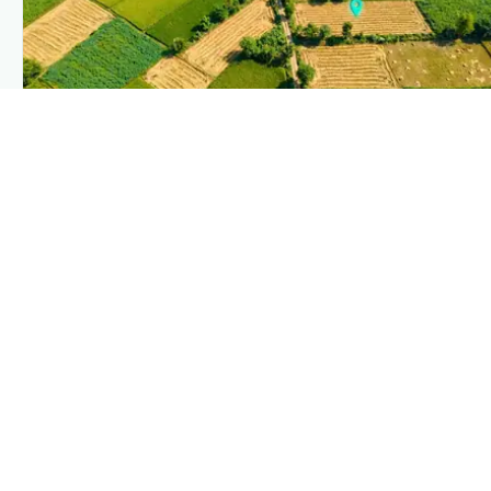
PLANTIX INTELLIGENCE
The intelligence behind this page
Explore the live agronomic data that powers Plantix disease
pages.
Discover
→