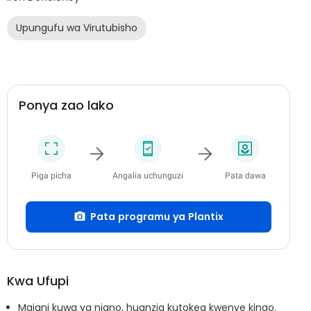
Upungufu wa Virutubisho
Ponya zao lako
Piga picha
Angalia uchunguzi
Pata dawa
Pata programu ya Plantix
Kwa Ufupi
Majani kuwa ya njano, huanzia kutokea kwenye kingo.