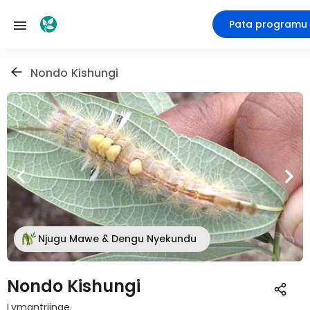
Pata programu
Nondo Kishungi
Njugu Mawe & Dengu Nyekundu
Nondo Kishungi
Lymantriinae