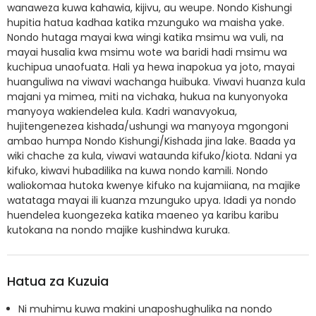
wanaweza kuwa kahawia, kijivu, au weupe. Nondo Kishungi
hupitia hatua kadhaa katika mzunguko wa maisha yake.
Nondo hutaga mayai kwa wingi katika msimu wa vuli, na
mayai husalia kwa msimu wote wa baridi hadi msimu wa
kuchipua unaofuata. Hali ya hewa inapokua ya joto, mayai
huanguliwa na viwavi wachanga huibuka. Viwavi huanza kula
majani ya mimea, miti na vichaka, hukua na kunyonyoka
manyoya wakiendelea kula. Kadri wanavyokua,
hujitengenezea kishada/ushungi wa manyoya mgongoni
ambao humpa Nondo Kishungi/Kishada jina lake. Baada ya
wiki chache za kula, viwavi wataunda kifuko/kiota. Ndani ya
kifuko, kiwavi hubadilika na kuwa nondo kamili. Nondo
waliokomaa hutoka kwenye kifuko na kujamiiana, na majike
watataga mayai ili kuanza mzunguko upya. Idadi ya nondo
huendelea kuongezeka katika maeneo ya karibu karibu
kutokana na nondo majike kushindwa kuruka.
Hatua za Kuzuia
Ni muhimu kuwa makini unaposhughulika na nondo