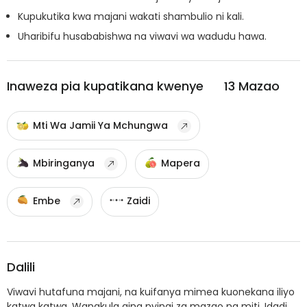
Kupukutika kwa majani wakati shambulio ni kali.
Uharibifu husababishwa na viwavi wa wadudu hawa.
Inaweza pia kupatikana kwenye
13
Mazao
Mti Wa Jamii Ya Mchungwa
Mbiringanya
Mapera
Embe
Zaidi
Dalili
Viwavi hutafuna majani, na kuifanya mimea kuonekana iliyo
katwa katwa. Wanakula aina nyingi za mazao na miti. Idadi