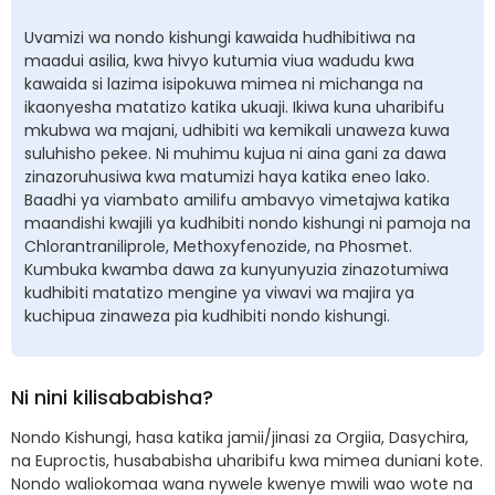
Uvamizi wa nondo kishungi kawaida hudhibitiwa na
maadui asilia, kwa hivyo kutumia viua wadudu kwa
kawaida si lazima isipokuwa mimea ni michanga na
ikaonyesha matatizo katika ukuaji. Ikiwa kuna uharibifu
mkubwa wa majani, udhibiti wa kemikali unaweza kuwa
suluhisho pekee. Ni muhimu kujua ni aina gani za dawa
zinazoruhusiwa kwa matumizi haya katika eneo lako.
Baadhi ya viambato amilifu ambavyo vimetajwa katika
maandishi kwajili ya kudhibiti nondo kishungi ni pamoja na
Chlorantraniliprole, Methoxyfenozide, na Phosmet.
Kumbuka kwamba dawa za kunyunyuzia zinazotumiwa
kudhibiti matatizo mengine ya viwavi wa majira ya
kuchipua zinaweza pia kudhibiti nondo kishungi.
Ni nini kilisababisha?
Nondo Kishungi, hasa katika jamii/jinasi za Orgiia, Dasychira,
na Euproctis, husababisha uharibifu kwa mimea duniani kote.
Nondo waliokomaa wana nywele kwenye mwili wao wote na