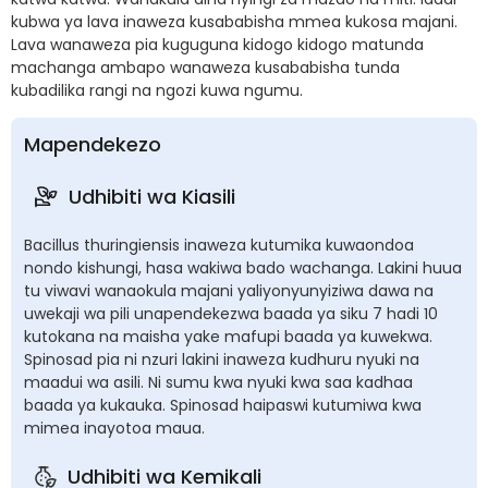
kubwa ya lava inaweza kusababisha mmea kukosa majani.
Lava wanaweza pia kuguguna kidogo kidogo matunda
machanga ambapo wanaweza kusababisha tunda
kubadilika rangi na ngozi kuwa ngumu.
Mapendekezo
Udhibiti wa Kiasili
Bacillus thuringiensis inaweza kutumika kuwaondoa
nondo kishungi, hasa wakiwa bado wachanga. Lakini huua
tu viwavi wanaokula majani yaliyonyunyiziwa dawa na
uwekaji wa pili unapendekezwa baada ya siku 7 hadi 10
kutokana na maisha yake mafupi baada ya kuwekwa.
Spinosad pia ni nzuri lakini inaweza kudhuru nyuki na
maadui wa asili. Ni sumu kwa nyuki kwa saa kadhaa
baada ya kukauka. Spinosad haipaswi kutumiwa kwa
mimea inayotoa maua.
Udhibiti wa Kemikali