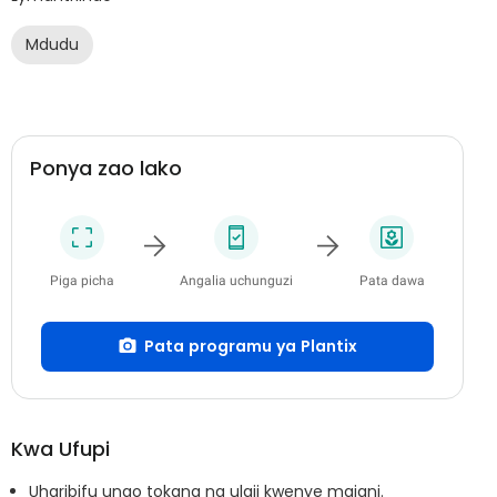
Mdudu
Ponya zao lako
Piga picha
Angalia uchunguzi
Pata dawa
Pata programu ya Plantix
Kwa Ufupi
Uharibifu unao tokana na ulaji kwenye majani.