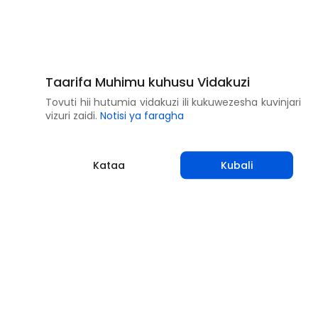
Taarifa Muhimu kuhusu Vidakuzi
Tovuti hii hutumia vidakuzi ili kukuwezesha kuvinjari
vizuri zaidi.
Notisi ya faragha
Kataa
Kubali