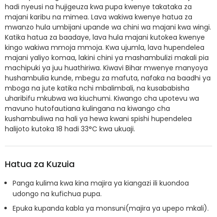
hadi nyeusi na hujigeuza kwa pupa kwenye takataka za
majani karibu na mimea. Lava wakiwa kwenye hatua za
mwanzo hula umbijani upande wa chini wa majani kwa wingi.
Katika hatua za baadaye, lava hula majani kutokea kwenye
kingo wakiwa mmoja mmoja. Kwa ujumla, lava hupendelea
majani yaliyo komaa, lakini chini ya mashambulizi makali pia
machipuki ya juu huathiriwa. Kiwavi Bihar mwenye manyoya
hushambulia kunde, mbegu za mafuta, nafaka na baadhi ya
mboga na jute katika nchi mbalimbali, na kusababisha
uharibifu mkubwa wa kiuchumi. Kiwango cha upotevu wa
mavuno hutofautiana kulingana na kiwango cha
kushambuliwa na hali ya hewa kwani spishi hupendelea
halijoto kutoka 18 hadi 33°C kwa ukuaji.
Hatua za Kuzuia
Panga kulima kwa kina majira ya kiangazi ili kuondoa
udongo na kufichua pupa.
Epuka kupanda kabla ya monsuni(majira ya upepo mkali).