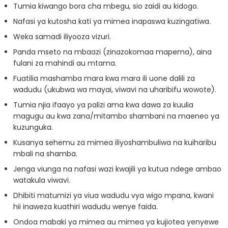
Tumia kiwango bora cha mbegu, sio zaidi au kidogo.
Nafasi ya kutosha kati ya mimea inapaswa kuzingatiwa.
Weka samadi iliyooza vizuri.
Panda mseto na mbaazi (zinazokomaa mapema), aina
fulani za mahindi au mtama.
Fuatilia mashamba mara kwa mara ili uone dalili za
wadudu (ukubwa wa mayai, viwavi na uharibifu wowote).
Tumia njia ifaayo ya palizi ama kwa dawa za kuulia
magugu au kwa zana/mitambo shambani na maeneo ya
kuzunguka.
Kusanya sehemu za mimea iliyoshambuliwa na kuiharibu
mbali na shamba.
Jenga viunga na nafasi wazi kwajili ya kutua ndege ambao
watakula viwavi.
Dhibiti matumizi ya viua wadudu vya wigo mpana, kwani
hii inaweza kuathiri wadudu wenye faida.
Ondoa mabaki ya mimea au mimea ya kujiotea yenyewe