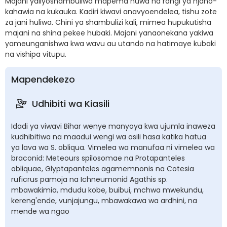
Majani yaliyoshambuliwa mapema huwa na rangi ya njano-
kahawia na kukauka. Kadiri kiwavi anavyoendelea, tishu zote
za jani huliwa. Chini ya shambulizi kali, mimea hupukutisha
majani na shina pekee hubaki. Majani yanaonekana yakiwa
yameunganishwa kwa wavu au utando na hatimaye kubaki
na vishipa vitupu.
Mapendekezo
Udhibiti wa Kiasili
Idadi ya viwavi Bihar wenye manyoya kwa ujumla inaweza
kudhibitiwa na maadui wengi wa asili hasa katika hatua
ya lava wa S. obliqua. Vimelea wa manufaa ni vimelea wa
braconid: Meteours spilosomae na Protapanteles
obliquae, Glyptapanteles agamemnonis na Cotesia
ruficrus pamoja na Ichneumonid Agathis sp.
mbawakimia, mdudu kobe, buibui, mchwa mwekundu,
kereng'ende, vunjajungu, mbawakawa wa ardhini, na
mende wa ngao