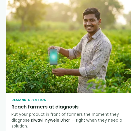
DEMAND CREATION
Reach farmers at diagnosis
Put your product in front of farmers the moment they
diagnose
Kiwavi-nywele Bihar
— right when they need a
solution.