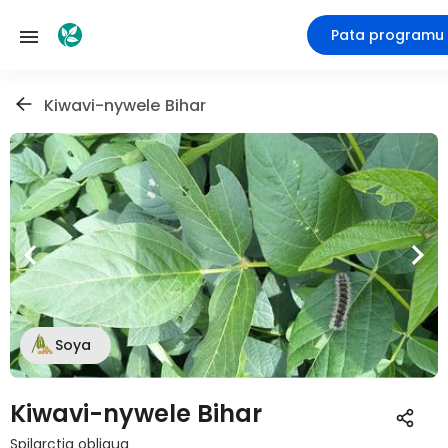
Pata programu
Kiwavi-nywele Bihar
Soya
Kiwavi-nywele Bihar
Spilarctia obliqua