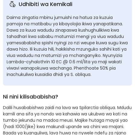
Udhibiti wa Kemikali
Daima zingatia mbinu jumuishi na hatua za kuzuia
pamoja na matibabu ya kibayolojia ikiwa yanapatikana.
Dawa za kuua wadudu zinapaswa kushughulikiwa kwa
tahadhari kwa sababu matumizi mengi ya viua wadudu
yamesababisha spishi nyingi za nzi weupe kuwa sugu kwa
dawa hizo. Ili kuzuia hili, hakikisha mzunguko sahihi kati ya
viua wadudu na matumizi ya mchanganyiko. Nyunyizia
Lambda-cyhalothrin 10 EC @ 0.6 ml/lita ya maji wakati
viwavi wanapokuwa wachanga. Phenthoate 50% pia
inachukuliwa kusaidia dhidi ya S. obliqua.
Ni nini kilisababisha?
Dalili husababishwa zaidi na lava wa Spilarctia obliqua. Mdudu
kamili ana sifa ya nondo wa kahawia wa ukubwa wa kati na
tumbo jekundu na madoa meusi. Majike hutaga mayai yao
(hadi 1000/jike) kwa makundi upande wa chini wa majani.
Baada ya kuanguliwa, lava huwa na nywele ndefu za njano