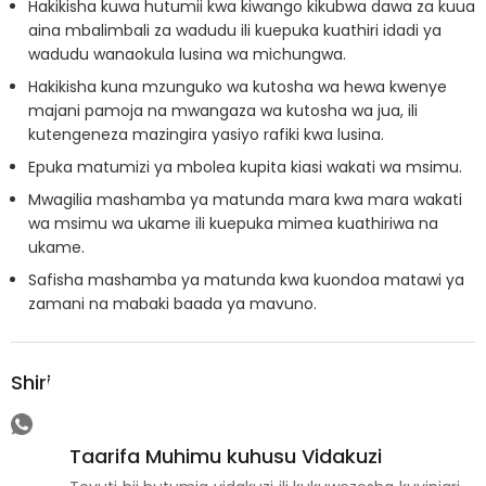
Hakikisha kuwa hutumii kwa kiwango kikubwa dawa za kuua
aina mbalimbali za wadudu ili kuepuka kuathiri idadi ya
wadudu wanaokula lusina wa michungwa.
Hakikisha kuna mzunguko wa kutosha wa hewa kwenye
majani pamoja na mwangaza wa kutosha wa jua, ili
kutengeneza mazingira yasiyo rafiki kwa lusina.
Epuka matumizi ya mbolea kupita kiasi wakati wa msimu.
Mwagilia mashamba ya matunda mara kwa mara wakati
wa msimu wa ukame ili kuepuka mimea kuathiriwa na
ukame.
Safisha mashamba ya matunda kwa kuondoa matawi ya
zamani na mabaki baada ya mavuno.
Shirikisha
Taarifa Muhimu kuhusu Vidakuzi