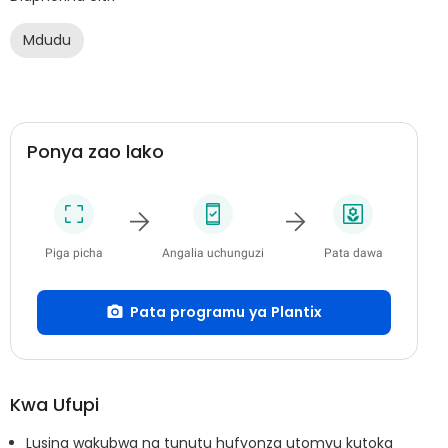
Mdudu
Ponya zao lako
Piga picha
Angalia uchunguzi
Pata dawa
Pata programu ya Plantix
Kwa Ufupi
Lusina wakubwa na tunutu hufyonza utomvu kutoka