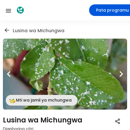
Pata programu
Lusina wa Michungwa
Mti wa jamii ya mchungwa
Lusina wa Michungwa
Diaphorina citri