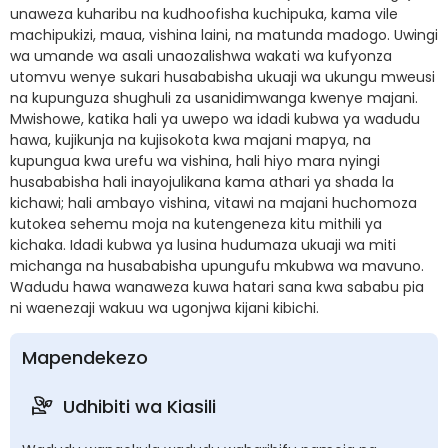
unaweza kuharibu na kudhoofisha kuchipuka, kama vile
machipukizi, maua, vishina laini, na matunda madogo. Uwingi
wa umande wa asali unaozalishwa wakati wa kufyonza
utomvu wenye sukari husababisha ukuaji wa ukungu mweusi
na kupunguza shughuli za usanidimwanga kwenye majani.
Mwishowe, katika hali ya uwepo wa idadi kubwa ya wadudu
hawa, kujikunja na kujisokota kwa majani mapya, na
kupungua kwa urefu wa vishina, hali hiyo mara nyingi
husababisha hali inayojulikana kama athari ya shada la
kichawi; hali ambayo vishina, vitawi na majani huchomoza
kutokea sehemu moja na kutengeneza kitu mithili ya
kichaka. Idadi kubwa ya lusina hudumaza ukuaji wa miti
michanga na husababisha upungufu mkubwa wa mavuno.
Wadudu hawa wanaweza kuwa hatari sana kwa sababu pia
ni waenezaji wakuu wa ugonjwa kijani kibichi.
Mapendekezo
Udhibiti wa Kiasili