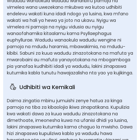
Wadudu wanaokula wadudu waharibifu pamoja na
vimelea wana uwezekano mkubwa wa kutoa udhibiti
endelevu wakati kuna idadi ndogo ya lusina, kwa mfano
wakati wa hali ya hewa ya joto na ukavu. Nyigu wa
vimelea ni pamoja na nyigu vidusia au nyigu
wanaofahamika kitaalamu kama Psyllaephagus
euphyllurae. Wadudu wanaokula wadudu wengine ni
pamoja na mdudu haramia, mbawakimia, na mdudu-
kibibi. Sabuni za kuua wadudu zinazotokana na mafuta ya
mwarobaini au mafuta yanayotokana na mbogamboga
pia yanafaa kudhibiti idadi ya wadudu, lakini zinapaswa
kutumika kabla tunutu hawajazalisha nta yao ya kujikinga.
Udhibiti wa Kemikali
Daima zingatia mbinu jumuishi zenye hatua za kinga
pamoja na tiba za kibaolojia ikiwa zinapatikana. Kupulizia
kwa wakati dawa za kuua wadudu zinazotokana na
dimethoate, imeonesha kuwa na ufanisi dhidi ya lusina,
lakini zinapaswa kutumika kama chaguo la mwisho. Dawa
hizi zinapaswa kupuliziwa kabla ya wadudu hawa