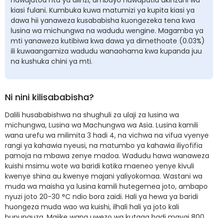
hawajatoa nta ya ulinzi, ambayo huwapatia ukinzani wa
kiasi fulani. Kumbuka kuwa matumizi ya kupita kiasi ya
dawa hii yanaweza kusababisha kuongezeka tena kwa
lusina wa michungwa na wadudu wengine. Magamba ya
mti yanaweza kutibiwa kwa dawa ya dimethoate (0.03%)
ili kuwaangamiza wadudu wanaohama kwa kupanda juu
na kushuka chini ya mti.
Ni nini kilisababisha?
Dalili husababishwa na shughuli za ulaji za lusina wa
michungwa, Lusina wa Machungwa wa Asia. Lusina kamili
wana urefu wa milimita 3 hadi 4, na vichwa na vifua vyenye
rangi ya kahawia nyeusi, na matumbo ya kahawia iliyofifia
pamoja na mbawa zenye madoa. Wadudu hawa wanaweza
kuishi msimu wote wa baridi katika maeneo yenye kivuli
kwenye shina au kwenye majani yaliyokomaa. Wastani wa
muda wa maisha ya lusina kamili hutegemea joto, ambapo
nyuzi joto 20-30 °C ndio bora zaidi. Hali ya hewa ya baridi
huongeza muda wao wa kuishi, ilhali hali ya joto kali
hupunguza. Majike wana uwezo wa kutaga hadi mayai 800