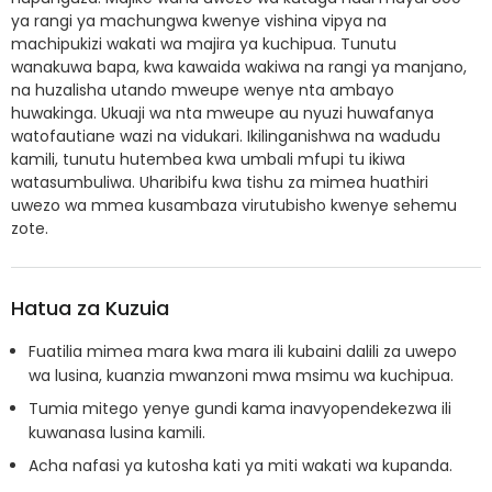
ya rangi ya machungwa kwenye vishina vipya na
machipukizi wakati wa majira ya kuchipua. Tunutu
wanakuwa bapa, kwa kawaida wakiwa na rangi ya manjano,
na huzalisha utando mweupe wenye nta ambayo
huwakinga. Ukuaji wa nta mweupe au nyuzi huwafanya
watofautiane wazi na vidukari. Ikilinganishwa na wadudu
kamili, tunutu hutembea kwa umbali mfupi tu ikiwa
watasumbuliwa. Uharibifu kwa tishu za mimea huathiri
uwezo wa mmea kusambaza virutubisho kwenye sehemu
zote.
Hatua za Kuzuia
Fuatilia mimea mara kwa mara ili kubaini dalili za uwepo
wa lusina, kuanzia mwanzoni mwa msimu wa kuchipua.
Tumia mitego yenye gundi kama inavyopendekezwa ili
kuwanasa lusina kamili.
Acha nafasi ya kutosha kati ya miti wakati wa kupanda.