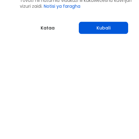
Tovuti hii hutumia vidakuzi ili kukuwezesha kuvinjari
vizuri zaidi.
Notisi ya faragha
Kataa
Kubali