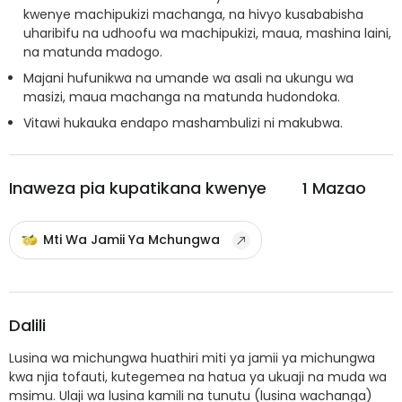
kwenye machipukizi machanga, na hivyo kusababisha
uharibifu na udhoofu wa machipukizi, maua, mashina laini,
na matunda madogo.
Majani hufunikwa na umande wa asali na ukungu wa
masizi, maua machanga na matunda hudondoka.
Vitawi hukauka endapo mashambulizi ni makubwa.
Inaweza pia kupatikana kwenye
1
Mazao
Mti Wa Jamii Ya Mchungwa
Dalili
Lusina wa michungwa huathiri miti ya jamii ya michungwa
kwa njia tofauti, kutegemea na hatua ya ukuaji na muda wa
msimu. Ulaji wa lusina kamili na tunutu (lusina wachanga)