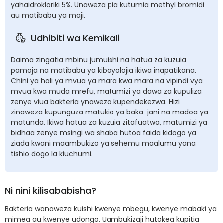
yahaidrokloriki 5%. Unaweza pia kutumia methyl bromidi
au matibabu ya maji.
Udhibiti wa Kemikali
Daima zingatia mbinu jumuishi na hatua za kuzuia
pamoja na matibabu ya kibayolojia ikiwa inapatikana.
Chini ya hali ya mvua ya mara kwa mara na vipindi vya
mvua kwa muda mrefu, matumizi ya dawa za kupuliza
zenye viua bakteria ynaweza kupendekezwa. Hizi
zinaweza kupunguza matukio ya baka-jani na madoa ya
matunda. Ikiwa hatua za kuzuia zitafuatwa, matumizi ya
bidhaa zenye msingi wa shaba hutoa faida kidogo ya
ziada kwani maambukizo ya sehemu maalumu yana
tishio dogo la kiuchumi.
Ni nini kilisababisha?
Bakteria wanaweza kuishi kwenye mbegu, kwenye mabaki ya
mimea au kwenye udongo. Uambukizaji hutokea kupitia