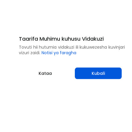
Taarifa Muhimu kuhusu Vidakuzi
Tovuti hii hutumia vidakuzi ili kukuwezesha kuvinjari
vizuri zaidi.
Notisi ya faragha
Kataa
Kubali