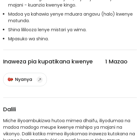
majani - kuanzia kwenye kingo.
Madoa ya kahawia yenye mduara angavu (halo) kwenye
matunda.
Shina lililooza lenye mistari ya wima.
Mpasuko wa shina.
Inaweza pia kupatikana kwenye
1
Mazao
Nyanya
Dalili
Miche iliyoambukizwa hutoa mimea dhaifu, iliyodumaa na
madoa madogo meupe kwenye mishipa ya majani na
vikonyo. Dalili katika mimea iliyokomaa inaweza kutokana na