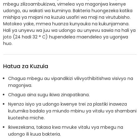
mbegu zilizoambukizwa, vimelea vya magonjwa kwenye
udongo, au wakati wa kuminya. Bakteria huongezeka katika
mishipa ya majani na kuzuia usafiri wa maji na virutubisho.
Matokeo yake, mmea huanza kunyauka na kukunjamana.
Hali ya unyevu wa juu wa udongo au unyevu sawia na hali ya
joto (24 hadi 32 ° C) hupendelea maendeleo ya ugonjwa
huo.
Hatua za Kuzuia
Chagua mbegu au vipandikizi vilivyothibitishwa visivyo na
magonjwa.
Chagua aina sugu ikiwa zinapatikana.
Nyenzo isiyo ya udongo kwenye trei za plastiki inaweza
kutumika badala ya miundo mbinu ya vitalu vya shambani
kuotesha miche.
Ikiwezekana, takasa kwa mvuke vitalu vya mbegu na
udongo ili kuua bakteria.