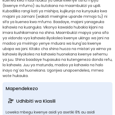
kuenea kwa maambukizi ya awali kwenye tishu mpya
(kwenye mfumo) au kutokana na maambukizi ya upili.
Kubadilika rangi kati ya mishipa, kujikunja na kunyauka kwa
majani ya zamani (wakati mwingine upande mmoja tu) ni
sifa ya kuenea kwa mfumo. Baadaye, majani yanageuka
kahawia na kuanguka. Vikonyo kawaida hubakia kijani na
imara kushikamana na shina. Maambukizi mapya yana sifa
ya vidonda vya kahawia iliyokolea kwenye ukingo wa jani na
madoa ya mviringo yenye mduara wa kung'aa kwenye
ubapa wa jani. Kitako cha shina huoza na mistari ya wima ya
kahawia iliyokolea na kahawia huonekana kwenye sehemu
ya juu. Shina baadaye hupasuka na kutengeneza donda refu,
la kahawia. Juu ya matunda, madoa ya kahawia na halo
inayo ng`aa huonekana. Ugonjwa unapoendelea, mmea
wote hukauka.
Mapendekezo
Udhibiti wa Kiasili
Loweka mbegu kwenye asidi ya asetiki 8% au asidi