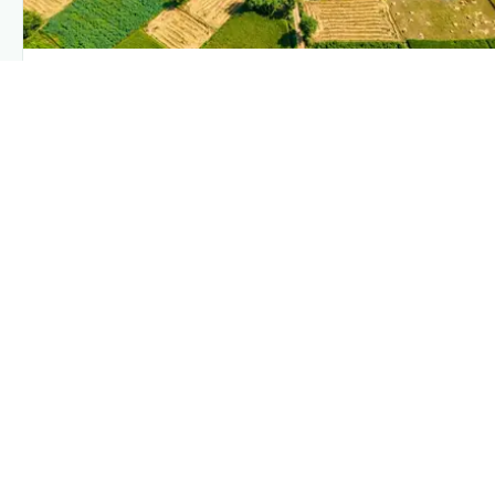
PLANTIX INTELLIGENCE
The intelligence behind this page
Explore the live agronomic data that powers Plantix disease
pages.
Discover
→