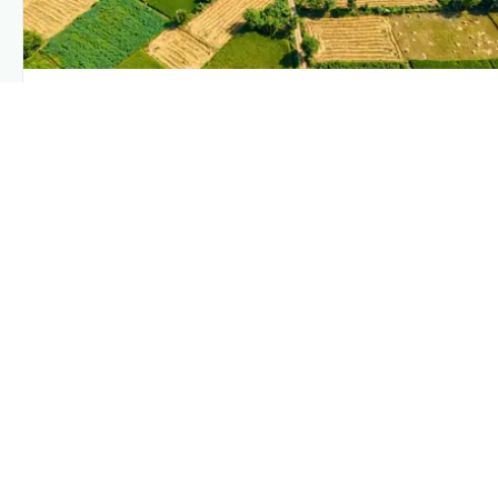
PLANTIX INTELLIGENCE
The intelligence behind this page
Explore the live agronomic data that powers Plantix disease
pages.
Discover
→