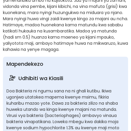
yameharibika umbo na kujisokota. Juu ya majani ya zamani,
vidonda vina pembe, kijani kibichi, na vina mafuta (grisi) kwa
kuonekana, mara nyingi huzungukwa na miduara ya njano.
Mara nyingi huwa vingi zaidi kwenye kingo za majani au ncha.
Hatimaye, madoa huonekana kama matundu kwa sababu
katikati hukauka na kusambaratika. Madoa ya matunda
(hadi sm 0.5) huanza kama maeneo ya kijani mpauko,
yaliyotota maji, ambayo hatimaye huwa na mikwaruzo, kuwa
kahawia na yenye magaga.
Mapendekezo
Udhibiti wa Kiasili
Doa Bakteria ni ngumu sana na ni ghali kutibu. Ikiwa
ugonjwa utatokea mapema kwenye msimu, fikiria
kuharibu mazao yote. Dawa za bakteria zilizo na shaba
huweka utando wa kinga kwenye majani na matunda.
Virusi vya bakteria (bacteriophages) ambavyo vinaua
bakteria vinapatikana. Loweka mbegu kwa dakika moja
kwenye sodium hypochlorite 1.3% au kwenye maji moto