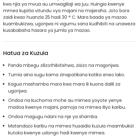
kwa njia ya mvua au umwagiliaji wa juu. Huingia kwenye
mmea kupitia vitundu vya majani na majeraha. Joto bora
zaidi kwao huanzia 25 hadi 30 ° C. Mara baada ya mazao
kuambukizwa, ugonjwa ni vigumu sana kudhibiti na unaweza
kusababisha hasara ya jumla ya mazao.
Hatua za Kuzuia
Panda mbegu zilizothibitishwa, zisizo na magonjwa.
Tumia aina sugu kama zinapatikana katika eneo lako.
Kagua mashamba mara kwa mara ili kuona dalili za
ugonjwa.
Ondoa na kuchoma mche au mimea yoyote yenye
madoa kwenye majani, pamoja na mimea iliyo karibu.
Ondoa magugu ndani na nje ya shamba.
Matandazo karibu na mimea husaidia kuzuia maambukizi
kutoka kwenye udongo hadi kwenye mimea.