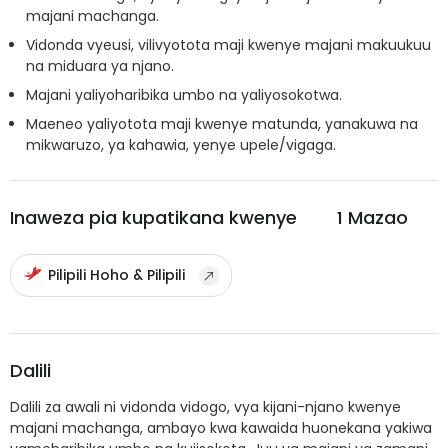
majani machanga.
Vidonda vyeusi, vilivyotota maji kwenye majani makuukuu
na miduara ya njano.
Majani yaliyoharibika umbo na yaliyosokotwa.
Maeneo yaliyotota maji kwenye matunda, yanakuwa na
mikwaruzo, ya kahawia, yenye upele/vigaga.
Inaweza pia kupatikana kwenye
1
Mazao
Pilipili Hoho & Pilipili
Dalili
Dalili za awali ni vidonda vidogo, vya kijani-njano kwenye
majani machanga, ambayo kwa kawaida huonekana yakiwa