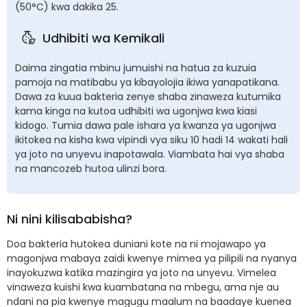
(50°C) kwa dakika 25.
Udhibiti wa Kemikali
Daima zingatia mbinu jumuishi na hatua za kuzuia
pamoja na matibabu ya kibayolojia ikiwa yanapatikana.
Dawa za kuua bakteria zenye shaba zinaweza kutumika
kama kinga na kutoa udhibiti wa ugonjwa kwa kiasi
kidogo. Tumia dawa pale ishara ya kwanza ya ugonjwa
ikitokea na kisha kwa vipindi vya siku 10 hadi 14 wakati hali
ya joto na unyevu inapotawala. Viambata hai vya shaba
na mancozeb hutoa ulinzi bora.
Ni nini kilisababisha?
Doa bakteria hutokea duniani kote na ni mojawapo ya
magonjwa mabaya zaidi kwenye mimea ya pilipili na nyanya
inayokuzwa katika mazingira ya joto na unyevu. Vimelea
vinaweza kuishi kwa kuambatana na mbegu, ama nje au
ndani na pia kwenye magugu maalum na baadaye kuenea