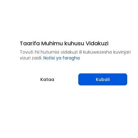
Taarifa Muhimu kuhusu Vidakuzi
Tovuti hii hutumia vidakuzi ili kukuwezesha kuvinjari
vizuri zaidi.
Notisi ya faragha
Kataa
Kubali