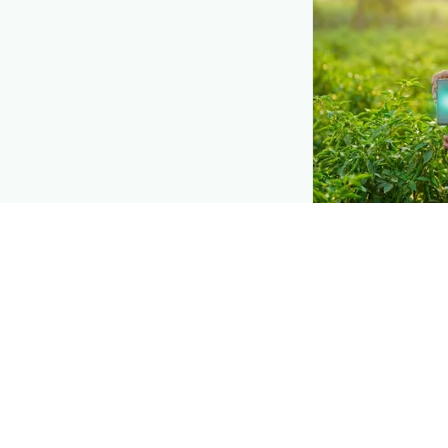
DEMAND CREATIO
Reach farmers
Put your product
they diagnose
Do
when they need a
Explore
→