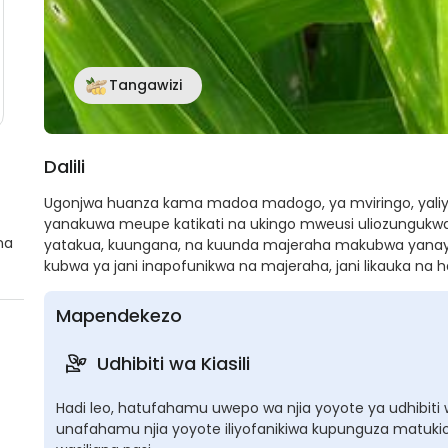
Tangawizi
Dalili
Ugonjwa huanza kama madoa madogo, ya mviringo, yali
yanakuwa meupe katikati na ukingo mweusi uliozunguk
na
yatakua, kuungana, na kuunda majeraha makubwa yanay
kubwa ya jani inapofunikwa na majeraha, jani likauka na 
Mapendekezo
Udhibiti wa Kiasili
Hadi leo, hatufahamu uwepo wa njia yoyote ya udhibiti wa
unafahamu njia yoyote iliyofanikiwa kupunguza matukio 