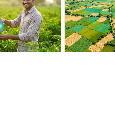
N
PLANTIX INTELLIGENCE
 at diagnosis
The intelligence behi
 in front of farmers the moment
Explore the live agronomi
a Jani la Tangawizi
— right
Plantix disease pages.
 solution.
Discover
→