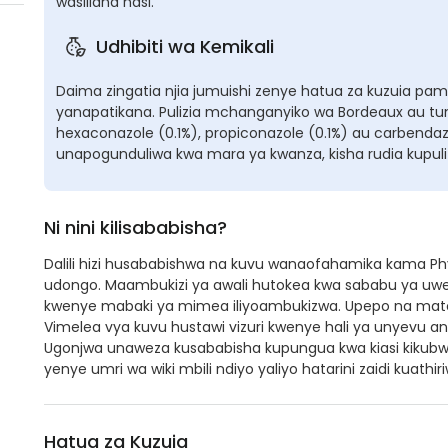
wasiliana nasi.
Udhibiti wa Kemikali
Daima zingatia njia jumuishi zenye hatua za kuzuia pamo
yanapatikana. Pulizia mchanganyiko wa Bordeaux au t
hexaconazole (0.1%), propiconazole (0.1%) au carbend
unapogunduliwa kwa mara ya kwanza, kisha rudia kupulizi
Ni nini kilisababisha?
Dalili hizi husababishwa na kuvu wanaofahamika kama Ph
udongo. Maambukizi ya awali hutokea kwa sababu ya uw
kwenye mabaki ya mimea iliyoambukizwa. Upepo na mato
Vimelea vya kuvu hustawi vizuri kwenye hali ya unyevu an
Ugonjwa unaweza kusababisha kupungua kwa kiasi kikubwa
yenye umri wa wiki mbili ndiyo yaliyo hatarini zaidi kuathiri
Hatua za Kuzuia