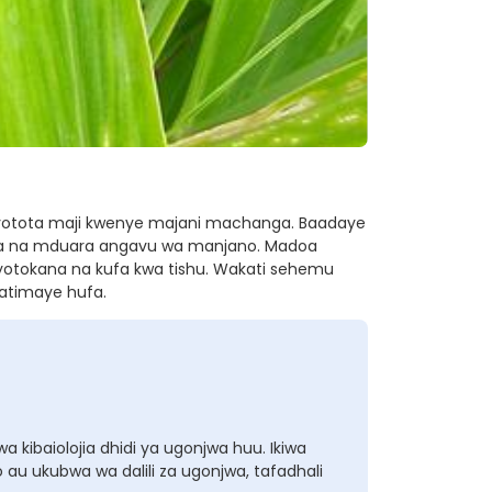
yotota maji kwenye majani machanga. Baadaye
wa na mduara angavu wa manjano. Madoa
otokana na kufa kwa tishu. Wakati sehemu
hatimaye hufa.
 kibaiolojia dhidi ya ugonjwa huu. Ikiwa
au ukubwa wa dalili za ugonjwa, tafadhali