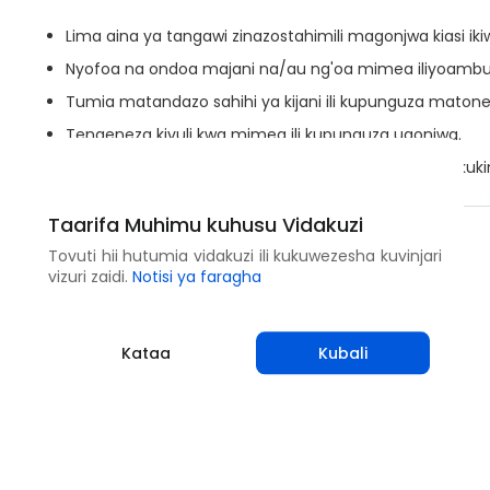
Lima aina ya tangawi zinazostahimili magonjwa kiasi iki
Nyofoa na ondoa majani na/au ng'oa mimea iliyoambuk
Tumia matandazo sahihi ya kijani ili kupunguza mato
Tengeneza kivuli kwa mimea ili kupunguza ugonjwa.
Kilimo cha mzunguko wa mazao kinaweza kusaidia kuki
Taarifa Muhimu kuhusu Vidakuzi
Shirikisha
Tovuti hii hutumia vidakuzi ili kukuwezesha kuvinjari
vizuri zaidi.
Notisi ya faragha
Kataa
Kubali