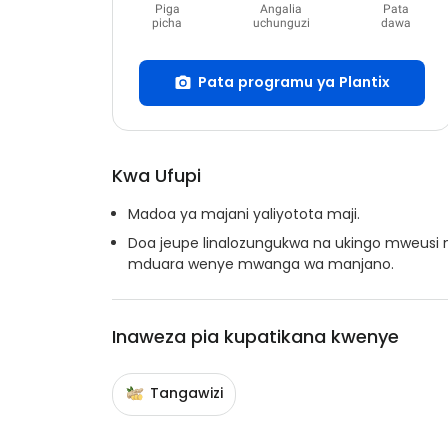
Piga
Angalia
Pata
picha
uchunguzi
dawa
Pata programu ya Plantix
Kwa Ufupi
Madoa ya majani yaliyotota maji.
Doa jeupe linalozungukwa na ukingo mweusi 
mduara wenye mwanga wa manjano.
Inaweza pia kupatikana kwenye
Tangawizi