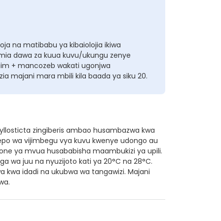
ja na matibabu ya kibaiolojia ikiwa
umia dawa za kuua kuvu/ukungu zenye
azim + mancozeb wakati ugonjwa
a majani mara mbili kila baada ya siku 20.
yllosticta zingiberis ambao husambazwa kwa
epo wa vijimbegu vya kuvu kwenye udongo au
ne ya mvua husababisha maambukizi ya upili.
ga wa juu na nyuzijoto kati ya 20°C na 28°C.
 kwa idadi na ukubwa wa tangawizi. Majani
wa.