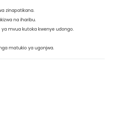
wa zinapatikana.
izwa na iharibu.
ne ya mvua kutoka kwenye udongo.
nga matukio ya ugonjwa.